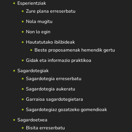
Esperientziak
Zure plana erreserbatu
Nola mugitu
Non lo egin
Hautatutako ibilbideak
Beste proposamenak hemendik gertu
Gidak eta informazio praktikoa
Sagardotegiak
Sagardotegia erreserbatu
Sagardotegia aukeratu
Garraioa sagardotegietara
Sagardotegiaz gozatzeko gomendioak
Sagardoetxea
Bisita erreserbatu