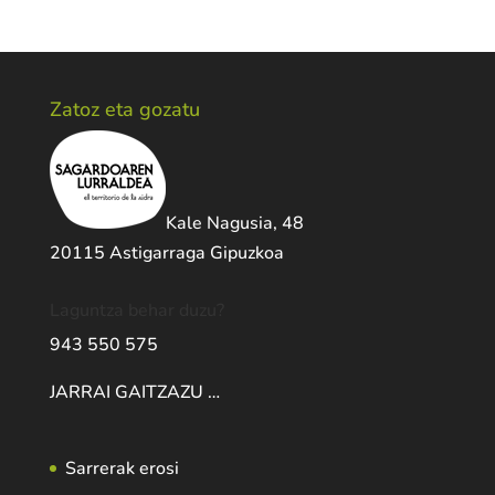
Zatoz eta gozatu
Kale Nagusia, 48
20115 Astigarraga Gipuzkoa
Laguntza behar duzu?
943 550 575
JARRAI GAITZAZU …
Sarrerak erosi