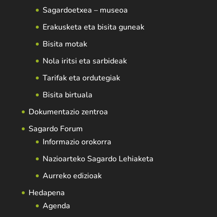
Sagardoetxea – museoa
Erakusketa eta bisita guneak
Bisita motak
Nola iritsi eta sarbideak
Tarifak eta ordutegiak
Bisita birtuala
Dokumentazio zentroa
Sagardo Forum
Informazio orokorra
Nazioarteko Sagardo Lehiaketa
Aurreko edizioak
Hedapena
Agenda