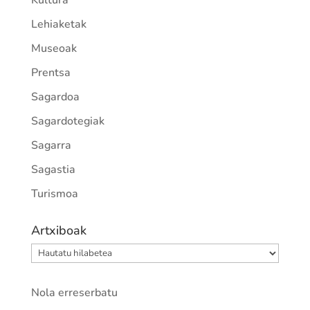
Kultura
Lehiaketak
Museoak
Prentsa
Sagardoa
Sagardotegiak
Sagarra
Sagastia
Turismoa
Artxiboak
Artxiboak
Nola erreserbatu