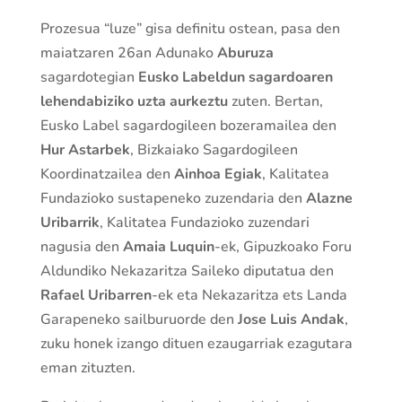
Prozesua “luze” gisa definitu ostean, pasa den
maiatzaren 26an Adunako
Aburuza
sagardotegian
Eusko Labeldun sagardoaren
lehendabiziko uzta aurkeztu
zuten. Bertan,
Eusko Label sagardogileen bozeramailea den
Hur Astarbek
, Bizkaiako Sagardogileen
Koordinatzailea den
Ainhoa Egiak
, Kalitatea
Fundazioko sustapeneko zuzendaria den
Alazne
Uribarrik
, Kalitatea Fundazioko zuzendari
nagusia den
Amaia Luquin
-ek, Gipuzkoako Foru
Aldundiko Nekazaritza Saileko diputatua den
Rafael Uribarren
-ek eta Nekazaritza ets Landa
Garapeneko sailburuorde den
Jose Luis Andak
,
zuku honek izango dituen ezaugarriak ezagutara
eman zituzten.