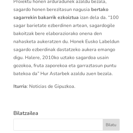
Proiektu honen arduradunek azaldu bezala,
sagardo honen berezitasun nagusia
bertako
sagarrekin bakarrik ezkoiztua
izan dela da. “100
sagar barietate ezberdinen artean, sagardogile
bakoitzak bere elaboraziorako onena den
nahasketa aukeratzen du. Honek Eusko Labeldun
sagardo ezberdinak dastatzeko aukera emango
digu. Halere, 2010ko uztako sagardoa usain
gozokoa, fruta zaporekoa eta garraztasun puntu
batekoa da” Hur Astarbek azaldu zuen bezala.
Iturria
: Noticias de Gipuzkoa.
Bilatzailea