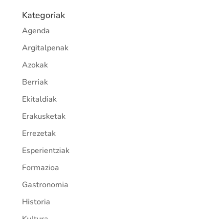
Kategoriak
Agenda
Argitalpenak
Azokak
Berriak
Ekitaldiak
Erakusketak
Errezetak
Esperientziak
Formazioa
Gastronomia
Historia