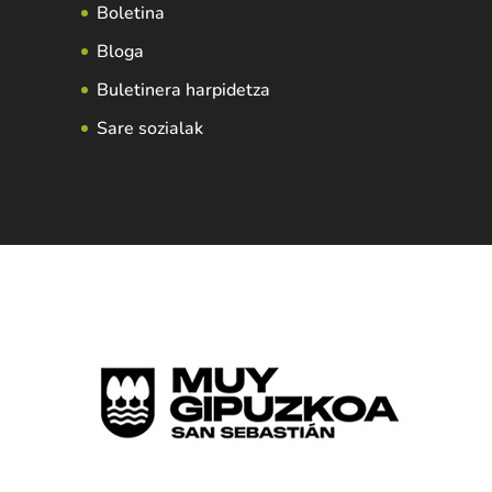
Boletina
Bloga
Buletinera harpidetza
Sare sozialak