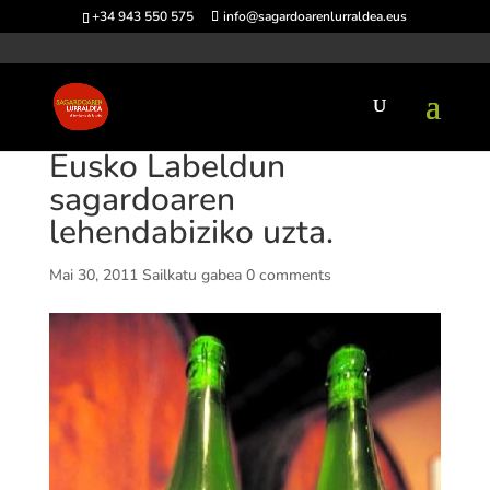
+34 943 550 575
info@sagardoarenlurraldea.eus
Eusko Labeldun
sagardoaren
lehendabiziko uzta.
Mai 30, 2011
Sailkatu gabea
0 comments