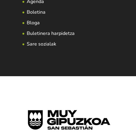
Agenda
Boletina
Bloga
Buletinera harpidetza
Sare sozialak