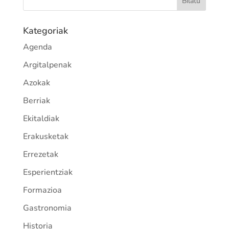
Kategoriak
Agenda
Argitalpenak
Azokak
Berriak
Ekitaldiak
Erakusketak
Errezetak
Esperientziak
Formazioa
Gastronomia
Historia