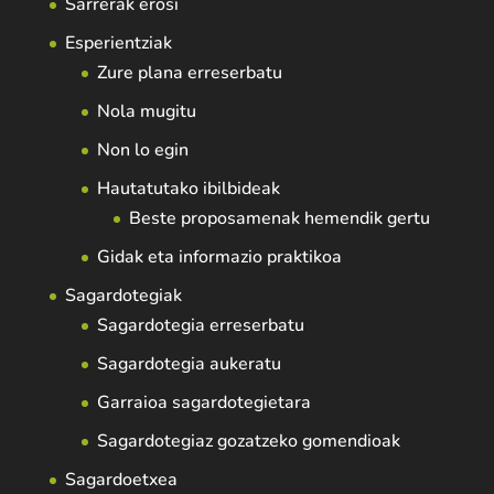
Sarrerak erosi
Esperientziak
Zure plana erreserbatu
Nola mugitu
Non lo egin
Hautatutako ibilbideak
Beste proposamenak hemendik gertu
Gidak eta informazio praktikoa
Sagardotegiak
Sagardotegia erreserbatu
Sagardotegia aukeratu
Garraioa sagardotegietara
Sagardotegiaz gozatzeko gomendioak
Sagardoetxea