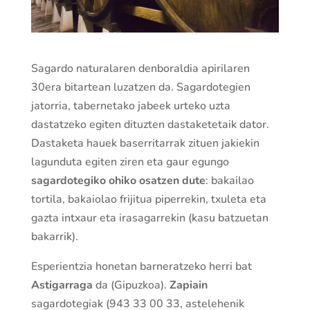
Sagardo naturalaren denboraldia apirilaren
30era bitartean luzatzen da. Sagardotegien
jatorria, tabernetako jabeek urteko uzta
dastatzeko egiten dituzten dastaketetaik dator.
Dastaketa hauek baserritarrak zituen jakiekin
lagunduta egiten ziren eta gaur egungo
sagardotegiko ohiko osatzen dute
: bakailao
tortila, bakaiolao frijitua piperrekin, txuleta eta
gazta intxaur eta irasagarrekin (kasu batzuetan
bakarrik).
Esperientzia honetan barneratzeko herri bat
Astigarraga
da (Gipuzkoa).
Zapiain
sagardotegiak (943 33 00 33, astelehenik