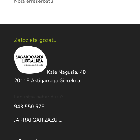
Nola erreserbatu
Zatoz eta gozatu
Kale Nagusia, 48
20115 Astigarraga Gipuzkoa
Laguntza behar duzu?
943 550 575
JARRAI GAITZAZU …