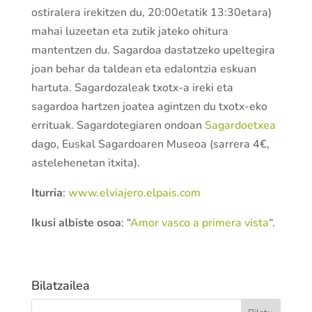
ostiralera irekitzen du, 20:00etatik 13:30etara)
mahai luzeetan eta zutik jateko ohitura
mantentzen du. Sagardoa dastatzeko upeltegira
joan behar da taldean eta edalontzia eskuan
hartuta. Sagardozaleak txotx-a ireki eta
sagardoa hartzen joatea agintzen du txotx-eko
errituak. Sagardotegiaren ondoan
Sagardoetxea
dago, Euskal Sagardoaren Museoa (sarrera 4€,
astelehenetan itxita).
Iturria
:
www.elviajero.elpais.com
Ikusi albiste osoa
: “
Amor vasco a primera vista
“.
Bilatzailea