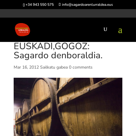
+34 943 550 575
info@sagardoarenlurraldea.eus
EUSKADI,GOGOZ:
Sagardo denboraldia.
Mar 16, 2012
Sailkatu gabea
0 comments