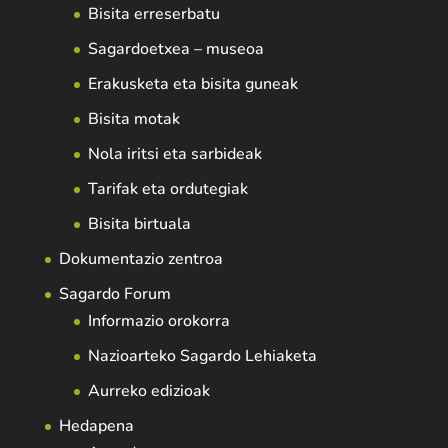
Bisita erreserbatu
Sagardoetxea – museoa
Erakusketa eta bisita guneak
Bisita motak
Nola iritsi eta sarbideak
Tarifak eta ordutegiak
Bisita birtuala
Dokumentazio zentroa
Sagardo Forum
Informazio orokorra
Nazioarteko Sagardo Lehiaketa
Aurreko edizioak
Hedapena