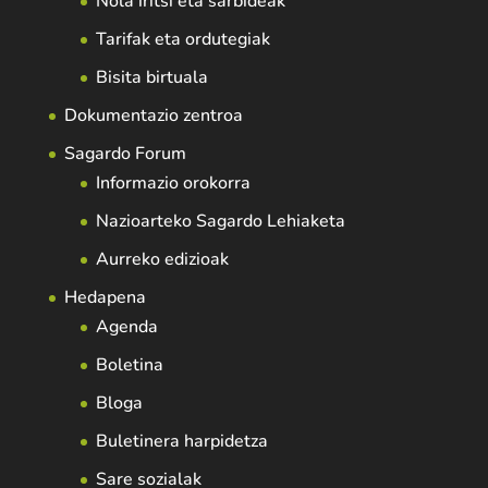
Nola iritsi eta sarbideak
Tarifak eta ordutegiak
Bisita birtuala
Dokumentazio zentroa
Sagardo Forum
Informazio orokorra
Nazioarteko Sagardo Lehiaketa
Aurreko edizioak
Hedapena
Agenda
Boletina
Bloga
Buletinera harpidetza
Sare sozialak