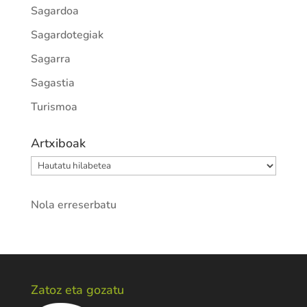
Sagardoa
Sagardotegiak
Sagarra
Sagastia
Turismoa
Artxiboak
Artxiboak
Nola erreserbatu
Zatoz eta gozatu