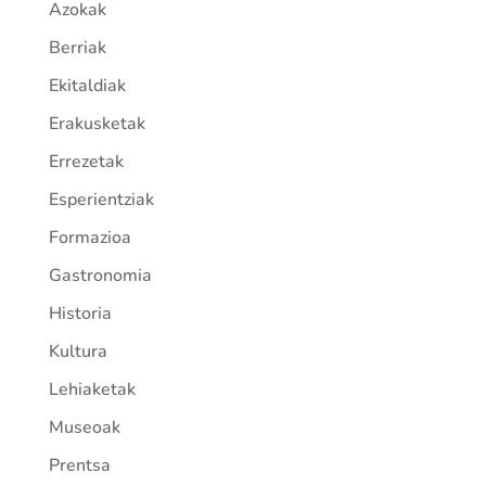
Azokak
Berriak
Ekitaldiak
Erakusketak
Errezetak
Esperientziak
Formazioa
Gastronomia
Historia
Kultura
Lehiaketak
Museoak
Prentsa