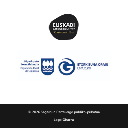
© 2026 Sagardun Partzuergo publiko-pribatua
Lege Oharra