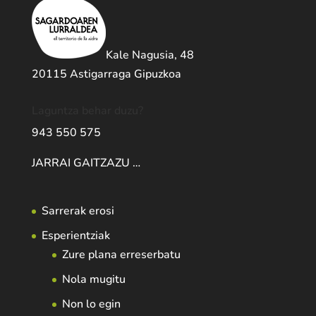
Kale Nagusia, 48
20115 Astigarraga Gipuzkoa
Laguntza behar duzu?
943 550 575
JARRAI GAITZAZU …
Sarrerak erosi
Esperientziak
Zure plana erreserbatu
Nola mugitu
Non lo egin