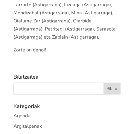
Larrarte (Astigarraga), Lizeaga (Astigarraga),
Mendizabal (Astigarraga), Mina (Astigarraga),
Oialume Zar (Astigarraga), Oiarbide
(Astigarraga), Petritegi (Astigarraga), Sarasola
(Astigarraga) eta Zapiain (Astigarraga).
Zorte on denoi!
Bilatzailea
Kategoriak
Agenda
Argitalpenak