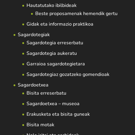
Hautatutako ibilbideak
Beste proposamenak hemendik gertu
Gidak eta informazio praktikoa
Sagardotegiak
Sagardotegia erreserbatu
Sagardotegia aukeratu
Garraioa sagardotegietara
Sagardotegiaz gozatzeko gomendioak
Sagardoetxea
Bisita erreserbatu
Sagardoetxea – museoa
Erakusketa eta bisita guneak
Bisita motak