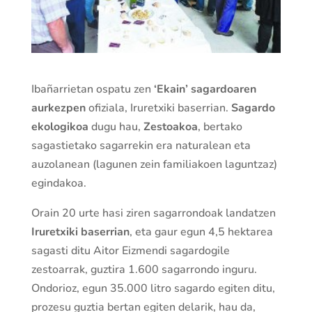
Ibañarrietan ospatu zen
‘Ekain’ sagardoaren
aurkezpen
ofiziala, Iruretxiki baserrian.
Sagardo
ekologikoa
dugu hau,
Zestoakoa
, bertako
sagastietako sagarrekin era naturalean eta
auzolanean (lagunen zein familiakoen laguntzaz)
egindakoa.
Orain 20 urte hasi ziren sagarrondoak landatzen
Iruretxiki baserrian
, eta gaur egun 4,5 hektarea
sagasti ditu Aitor Eizmendi sagardogile
zestoarrak, guztira 1.600 sagarrondo inguru.
Ondorioz, egun 35.000 litro sagardo egiten ditu,
prozesu guztia bertan egiten delarik, hau da,