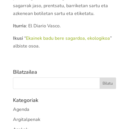
sagarrak jaso, prentsatu, barriketan sartu eta
azkenean botiletan sartu eta etiketatu.
Iturria
: El Diario Vasco.
Ikusi
“
Ekainek badu bere sagardoa, ekologikoa
”
albiste osoa.
Bilatzailea
Kategoriak
Agenda
Argitalpenak