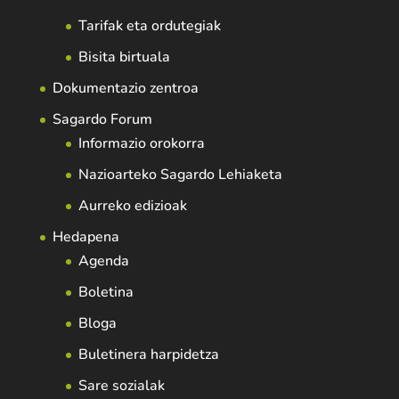
Tarifak eta ordutegiak
Bisita birtuala
Dokumentazio zentroa
Sagardo Forum
Informazio orokorra
Nazioarteko Sagardo Lehiaketa
Aurreko edizioak
Hedapena
Agenda
Boletina
Bloga
Buletinera harpidetza
Sare sozialak