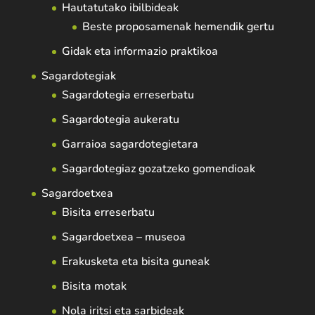
Hautatutako ibilbideak
Beste proposamenak hemendik gertu
Gidak eta informazio praktikoa
Sagardotegiak
Sagardotegia erreserbatu
Sagardotegia aukeratu
Garraioa sagardotegietara
Sagardotegiaz gozatzeko gomendioak
Sagardoetxea
Bisita erreserbatu
Sagardoetxea – museoa
Erakusketa eta bisita guneak
Bisita motak
Nola iritsi eta sarbideak