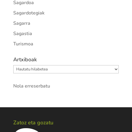
Sagardoa
Sagardotegiak
Sagarra
Sagastia
Turismoa
Artxiboak
Artxiboak
Nola erreserbatu
Zatoz eta gozatu