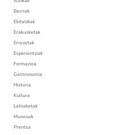
Azokak
Berriak
Ekitaldiak
Erakusketak
Errezetak
Esperientziak
Formazioa
Gastronomia
Historia
Kultura
Lehiaketak
Museoak
Prentsa