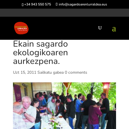
+34 943 550 575
info@sagardoarenlurraldea.eus
Ekain sagardo
ekologikoaren
aurkezpena.
Uzt 15, 2011
Sailkatu gabea
0 comments