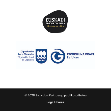
© 2026 Sagardun Partzuergo publiko-pribatua
Lege Oharra