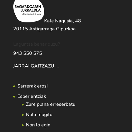
Kale Nagusia, 48
20115 Astigarraga Gipuzkoa
Laguntza behar duzu?
943 550 575
JARRAI GAITZAZU …
Sarrerak erosi
Esperientziak
Zure plana erreserbatu
Nola mugitu
Non lo egin