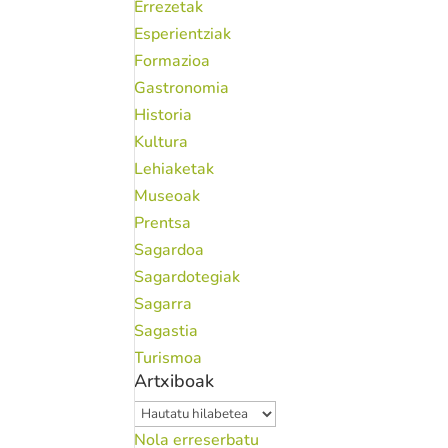
Errezetak
Esperientziak
Formazioa
Gastronomia
Historia
Kultura
Lehiaketak
Museoak
Prentsa
Sagardoa
Sagardotegiak
Sagarra
Sagastia
Turismoa
Artxiboak
Artxiboak
Nola erreserbatu