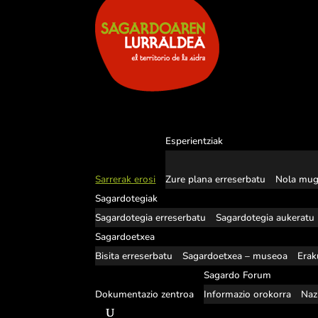
Esperientziak
Sarrerak erosi
Zure plana erreserbatu
Nola mug
Sagardotegiak
Sagardotegia erreserbatu
Sagardotegia aukeratu
Sagardoetxea
Bisita erreserbatu
Sagardoetxea – museoa
Erak
Sagardo Forum
Dokumentazio zentroa
Informazio orokorra
Naz