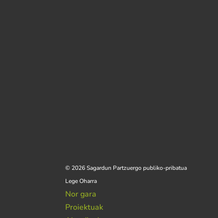
© 2026 Sagardun Partzuergo publiko-pribatua
Lege Oharra
Nor gara
Proiektuak