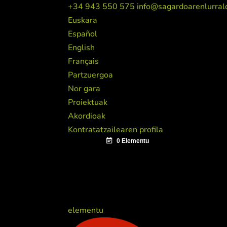
+34 943 550 575
info@sagardoarenlurral
Euskara
Español
English
Français
Partzuergoa
Nor gara
Proiektuak
Akordioak
Kontratatzailearen profila
elementu