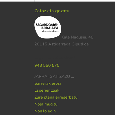
Zatoz eta gozatu
Kale Nagusia, 48
20115 Astigarraga Gipuzkoa
Laguntza behar duzu?
943 550 575
JARRAI GAITZAZU …
Sarrerak erosi
Esperientziak
Zure plana erreserbatu
Nola mugitu
Non lo egin