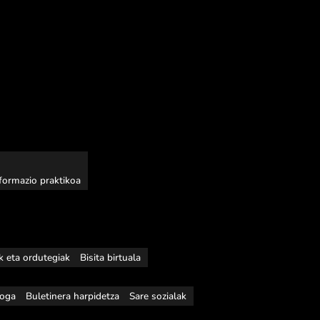
nformazio praktikoa
ak eta ordutegiak
Bisita birtuala
loga
Buletinera harpidetza
Sare sozialak