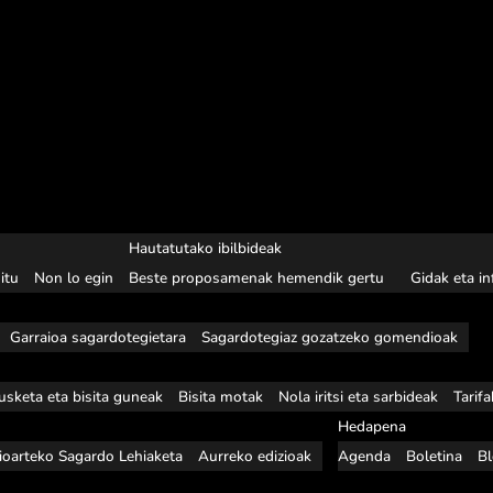
Hautatutako ibilbideak
itu
Non lo egin
Beste proposamenak hemendik gertu
Gidak eta i
Garraioa sagardotegietara
Sagardotegiaz gozatzeko gomendioak
usketa eta bisita guneak
Bisita motak
Nola iritsi eta sarbideak
Tarif
Hedapena
ioarteko Sagardo Lehiaketa
Aurreko edizioak
Agenda
Boletina
B