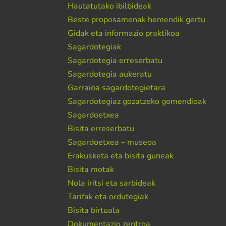
Hautatutako ibilbideak
Beste proposamenak hemendik gertu
Gidak eta informazio praktikoa
Sagardotegiak
Sagardotegia erreserbatu
Sagardotegia aukeratu
Garraioa sagardotegietara
Sagardotegiaz gozatzeko gomendioak
Sagardoetxea
Bisita erreserbatu
Sagardoetxea – museoa
Erakusketa eta bisita guneak
Bisita motak
Nola iritsi eta sarbideak
Tarifak eta ordutegiak
Bisita birtuala
Dokumentazio zentroa