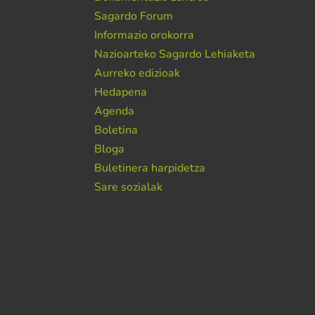
Sagardo Forum
Informazio orokorra
Nazioarteko Sagardo Lehiaketa
Aurreko edizioak
Hedapena
Agenda
Boletina
Bloga
Buletinera harpidetza
Sare sozialak