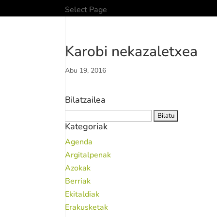
Select Page
Karobi nekazaletxea
Abu 19, 2016
Bilatzailea
Bilatu:
Kategoriak
Agenda
Argitalpenak
Azokak
Berriak
Ekitaldiak
Erakusketak