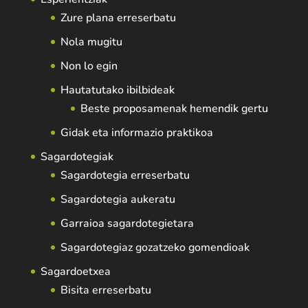
Zure plana erreserbatu
Nola mugitu
Non lo egin
Hautatutako ibilbideak
Beste proposamenak hemendik gertu
Gidak eta informazio praktikoa
Sagardotegiak
Sagardotegia erreserbatu
Sagardotegia aukeratu
Garraioa sagardotegietara
Sagardotegiaz gozatzeko gomendioak
Sagardoetxea
Bisita erreserbatu