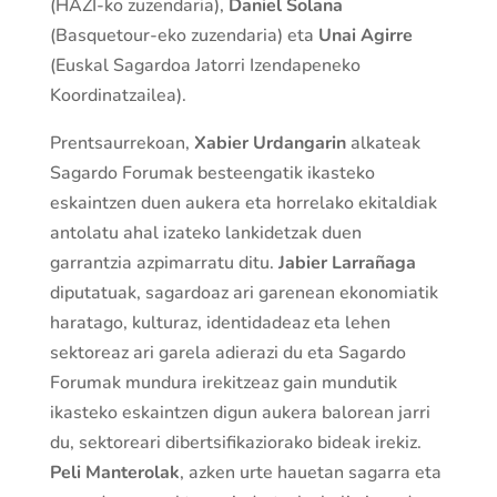
(HAZI-ko zuzendaria),
Daniel Solana
(Basquetour-eko zuzendaria) eta
Unai Agirre
(Euskal Sagardoa Jatorri Izendapeneko
Koordinatzailea).
Prentsaurrekoan,
Xabier Urdangarin
alkateak
Sagardo Forumak besteengatik ikasteko
eskaintzen duen aukera eta horrelako ekitaldiak
antolatu ahal izateko lankidetzak duen
garrantzia azpimarratu ditu.
Jabier Larrañaga
diputatuak, sagardoaz ari garenean ekonomiatik
haratago, kulturaz, identidadeaz eta lehen
sektoreaz ari garela adierazi du eta Sagardo
Forumak mundura irekitzeaz gain mundutik
ikasteko eskaintzen digun aukera balorean jarri
du, sektoreari dibertsifikaziorako bideak irekiz.
Peli Manterolak
, azken urte hauetan sagarra eta