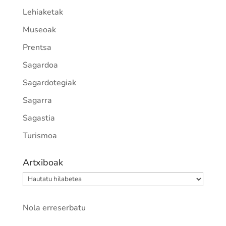
Lehiaketak
Museoak
Prentsa
Sagardoa
Sagardotegiak
Sagarra
Sagastia
Turismoa
Artxiboak
Artxiboak
Nola erreserbatu