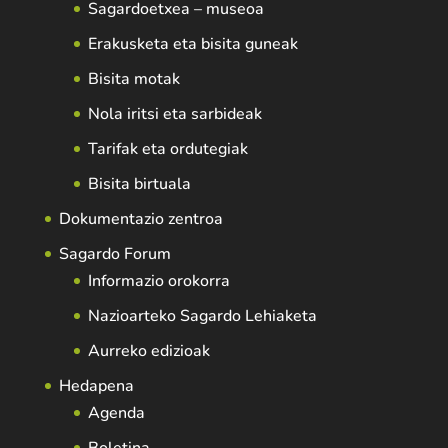
Sagardoetxea – museoa
Erakusketa eta bisita guneak
Bisita motak
Nola iritsi eta sarbideak
Tarifak eta ordutegiak
Bisita birtuala
Dokumentazio zentroa
Sagardo Forum
Informazio orokorra
Nazioarteko Sagardo Lehiaketa
Aurreko edizioak
Hedapena
Agenda
Boletina