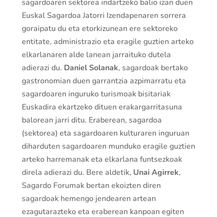
sagardoaren sektorea indartzeko balio izan duen
Euskal Sagardoa Jatorri Izendapenaren sorrera
goraipatu du eta etorkizunean ere sektoreko
entitate, administrazio eta eragile guztien arteko
elkarlanaren alde lanean jarraituko dutela
adierazi du.
Daniel Solanak
, sagardoak bertako
gastronomian duen garrantzia azpimarratu eta
sagardoaren inguruko turismoak bisitariak
Euskadira ekartzeko dituen erakargarritasuna
balorean jarri ditu. Eraberean, sagardoa
(sektorea) eta sagardoaren kulturaren inguruan
diharduten sagardoaren munduko eragile guztien
arteko harremanak eta elkarlana funtsezkoak
direla adierazi du. Bere aldetik,
Unai Agirrek
,
Sagardo Forumak bertan ekoizten diren
sagardoak hemengo jendearen artean
ezagutarazteko eta eraberean kanpoan egiten