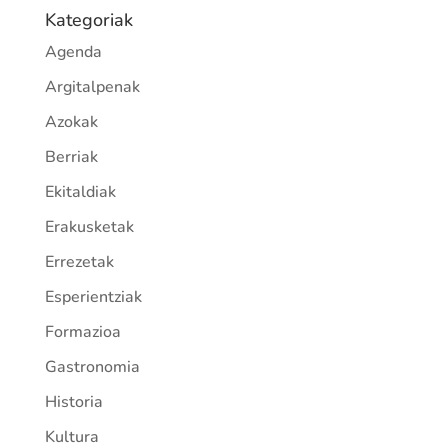
Kategoriak
Agenda
Argitalpenak
Azokak
Berriak
Ekitaldiak
Erakusketak
Errezetak
Esperientziak
Formazioa
Gastronomia
Historia
Kultura