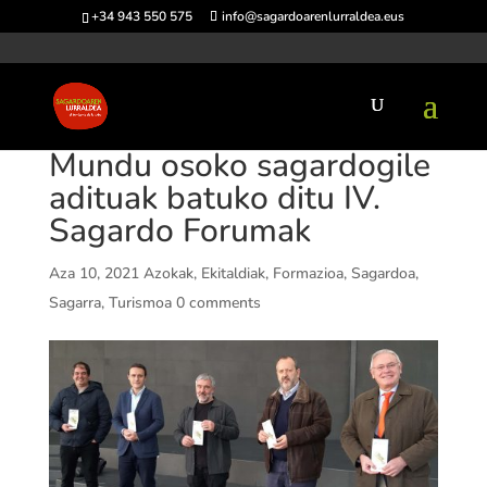
+34 943 550 575
info@sagardoarenlurraldea.eus
Mundu osoko sagardogile
adituak batuko ditu IV.
Sagardo Forumak
Aza 10, 2021
Azokak
,
Ekitaldiak
,
Formazioa
,
Sagardoa
,
Sagarra
,
Turismoa
0 comments