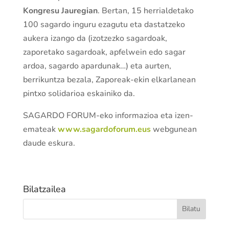
Kongresu Jauregian
. Bertan, 15 herrialdetako
100 sagardo inguru ezagutu eta dastatzeko
aukera izango da (izotzezko sagardoak,
zaporetako sagardoak, apfelwein edo sagar
ardoa, sagardo apardunak…) eta aurten,
berrikuntza bezala, Zaporeak-ekin elkarlanean
pintxo solidarioa eskainiko da.
SAGARDO FORUM-eko informazioa eta izen-
emateak
www.sagardoforum.eus
webgunean
daude eskura.
Bilatzailea