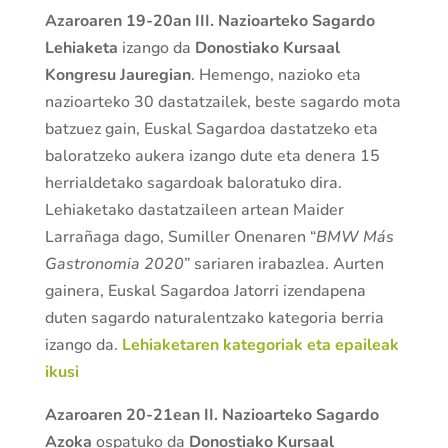
Azaroaren 19-20an III. Nazioarteko Sagardo
Lehiaketa
izango da
Donostiako Kursaal
Kongresu Jauregian
. Hemengo, nazioko eta
nazioarteko 30 dastatzailek, beste sagardo mota
batzuez gain, Euskal Sagardoa dastatzeko eta
baloratzeko aukera izango dute eta denera 15
herrialdetako sagardoak baloratuko dira.
Lehiaketako dastatzaileen artean Maider
Larrañaga dago, Sumiller Onenaren “
BMW Más
Gastronomia 2020
” sariaren irabazlea. Aurten
gainera, Euskal Sagardoa Jatorri izendapena
duten sagardo naturalentzako kategoria berria
izango da.
Lehiaketaren kategoriak eta epaileak
ikusi
Azaroaren 20-21ean II. Nazioarteko Sagardo
Azoka
ospatuko da
Donostiako Kursaal