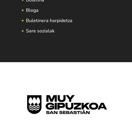
Bloga
Buletinera harpidetza
Sare sozialak