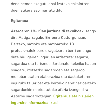
dena hemen ezagutu ahal izateko eskaintzen
duen aukera azpimarratu ditu.
Egitaraua
Azaroaren 18-19an
jardunaldi teknikoak
izango
dira
Astigarragako Erribera Kulturgunean
.
Bertako, nazioko eta nazioarteko
13
profesionalek
bere ezagutzaren berri emango
dute hiru gairen inguruan ardaztuta: sagarra,
sagardoa eta turismoa. Jardunaldi tekniko hauen
osagarri, izotzezko sagardoen eta sagardo
monobarietalen elaborazioa eta dastaketaren
inguruko
tailer
bat eta bertako nahiz nazioarteko
sagardoekin maridatutako
afaria
izango dira
Astarbe sagardotegian.
Egitaraua eta hizlarien
inguruko informazioa ikusi