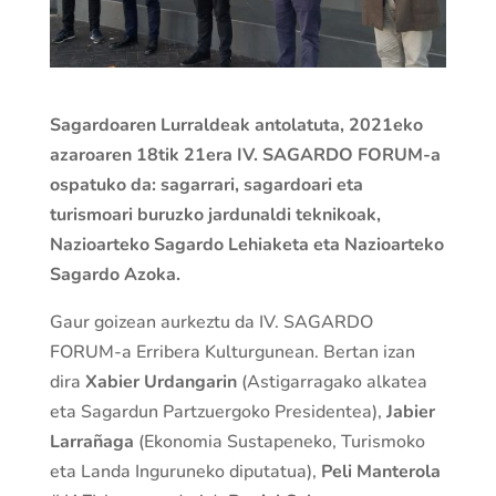
Sagardoaren Lurraldeak antolatuta, 2021eko
azaroaren 18tik 21era IV. SAGARDO FORUM-a
ospatuko da: sagarrari, sagardoari eta
turismoari buruzko jardunaldi teknikoak,
Nazioarteko Sagardo Lehiaketa eta Nazioarteko
Sagardo Azoka.
Gaur goizean aurkeztu da IV. SAGARDO
FORUM-a Erribera Kulturgunean. Bertan izan
dira
Xabier Urdangarin
(Astigarragako alkatea
eta Sagardun Partzuergoko Presidentea),
Jabier
Larrañaga
(Ekonomia Sustapeneko, Turismoko
eta Landa Inguruneko diputatua),
Peli Manterola