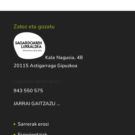
Zatoz eta gozatu
Kale Nagusia, 48
20115 Astigarraga Gipuzkoa
Laguntza behar duzu?
943 550 575
JARRAI GAITZAZU …
Sarrerak erosi
Esperientziak