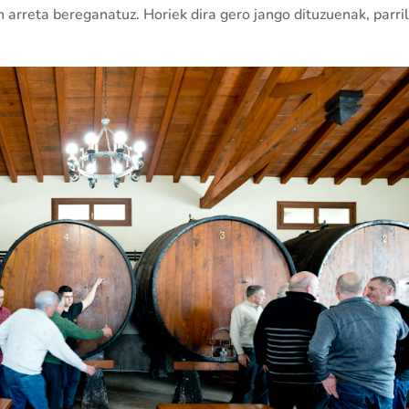
n arreta bereganatuz. Horiek dira gero jango dituzuenak, parril