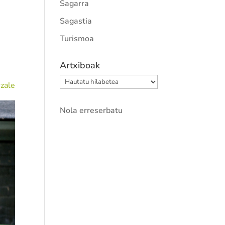
Sagarra
Sagastia
Turismoa
Artxiboak
Artxiboak
zale
Nola erreserbatu