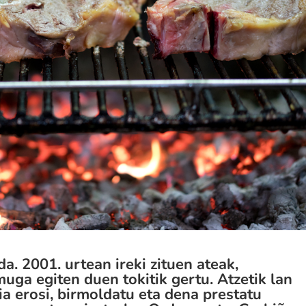
a. 2001. urtean ireki zituen ateak,
ga egiten duen tokitik gertu. Atzetik lan
ia erosi, birmoldatu eta dena prestatu