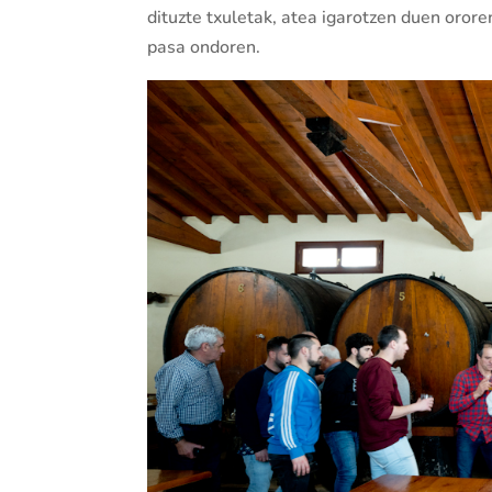
dituzte txuletak, atea igarotzen duen orore
pasa ondoren.