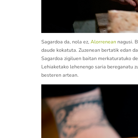
Sagardoa da, nola ez,
Alorrenean
nagusi. B
daude kokatuta. Zuzenean bertatik edan da
Sagardoa zigiluen baitan merkaturatuko d
Lehiaketako lehenengo saria bereganatu zu
besteren artean.