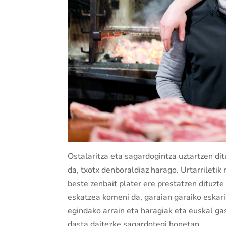
Ostalaritza eta sagardogintza uztartzen di
da, txotx denboraldiaz harago. Urtarrileti
beste zenbait plater ere prestatzen dituzte
eskatzea komeni da, garaian garaiko eskaria
egindako arrain eta haragiak eta euskal ga
dasta daitezke sagardotegi honetan.