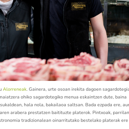
tu
Alorreneak
. Gainera, urte osoan irekita dagoen sagardotegi
k maiatzera ohiko sagardotegiko menua eskaintzen dute, baina
 sukaldean, hala nola, bakailaoa saltsan. Bada ezpada ere, au
ren arabera prestatzen baitituzte platerok. Pintxoak, parrila
stronomia tradizionalean oinarritutako bestelako platerak ere