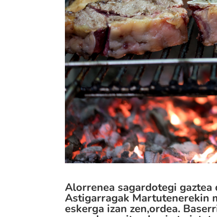
Alorrenea
sagardotegi gaztea d
Astigarragak Martutenerekin mu
eskerga izan zen,ordea. Baserr