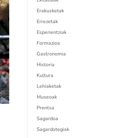
Ekitaldiak
Erakusketak
Errezetak
Esperientziak
Formazioa
Gastronomia
Historia
Kultura
Lehiaketak
Museoak
Prentsa
Sagardoa
Sagardotegiak