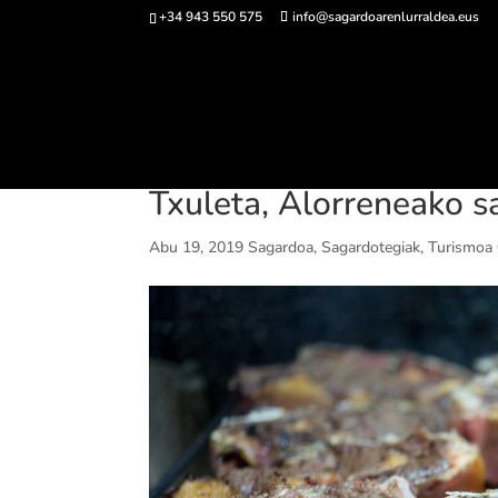
+34 943 550 575
info@sagardoarenlurraldea.eus
Sarrerak 
Txuleta, Alorreneako 
Abu 19, 2019
Sagardoa
,
Sagardotegiak
,
Turismoa