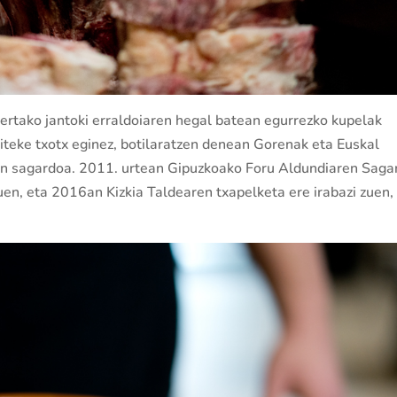
ertako jantoki erraldoiaren hegal batean egurrezko kupelak
iteke txotx eginez, botilaratzen denean Gorenak eta Euskal
en sagardoa. 2011. urtean Gipuzkoako Foru Aldundiaren Saga
en, eta 2016an Kizkia Taldearen txapelketa ere irabazi zuen,