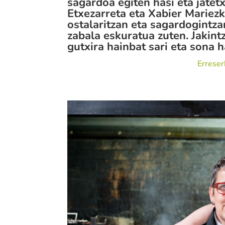
sagardoa egiten hasi eta jatet
Etxezarreta eta Xabier Mariez
ostalaritzan eta sagardogintzan
zabala eskuratua zuten. Jakint
gutxira hainbat sari eta sona 
Erreser