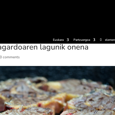
erosi
Esperientziak
Sagardotegiak
Sagardoetxea
Dokumen
Euskara
Partzuergoa
elemen
sagardoaren lagunik onena
0 comments