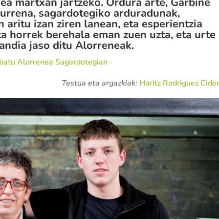
xea martxan jartzeko. Ordura arte, Garbiñe
kurrena, sagardotegiko arduradunak,
 aritu izan ziren lanean, eta esperientzia
za horrek berehala eman zuen uzta, eta urte
handia jaso ditu Alorreneak.
batu Alorrenea Sagardotegian
Testua eta argazkiak:
Haritz Rodriguez
Cider