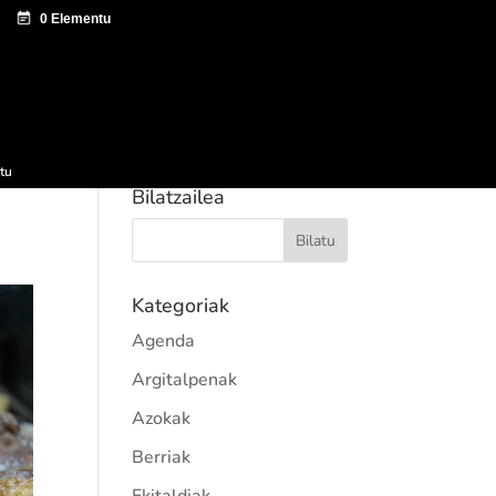
tazio zentroa
Sagardo Forum
Hedapena
tu
Bilatzailea
Kategoriak
Agenda
Argitalpenak
Azokak
Berriak