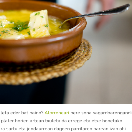
uleta eder bat baino?
Alorreneari
bere sona sagardoarengandi
 plater horien artean txuleta da errege eta etxe honetako
ra sartu eta jendaurrean dagoen parrilaren parean izan ohi