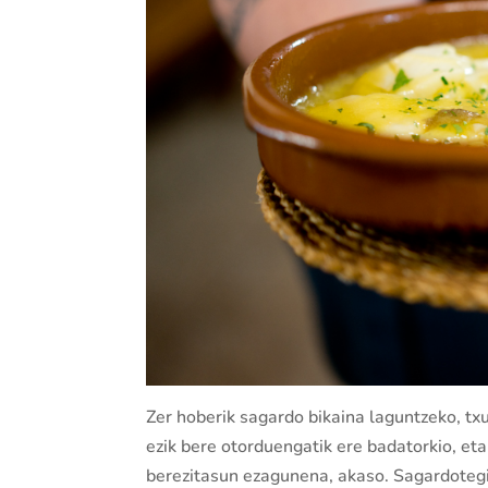
Zer hoberik sagardo bikaina laguntzeko, tx
ezik bere otorduengatik ere badatorkio, eta
berezitasun ezagunena, akaso. Sagardotegi