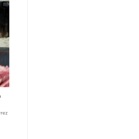
a
rrez
n