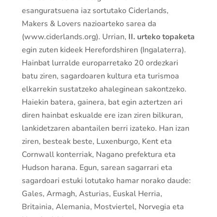
esanguratsuena iaz sortutako Ciderlands,
Makers & Lovers nazioarteko sarea da
(www.ciderlands.org). Urrian,
II. urteko topaketa
egin zuten kideek Herefordshiren (Ingalaterra).
Hainbat lurralde europarretako 20 ordezkari
batu ziren, sagardoaren kultura eta turismoa
elkarrekin sustatzeko ahaleginean sakontzeko.
Haiekin batera, gainera, bat egin aztertzen ari
diren hainbat eskualde ere izan ziren bilkuran,
lankidetzaren abantailen berri izateko. Han izan
ziren, besteak beste, Luxenburgo, Kent eta
Cornwall konterriak, Nagano prefektura eta
Hudson harana. Egun, sarean sagarrari eta
sagardoari estuki lotutako hamar norako daude:
Gales, Armagh, Asturias, Euskal Herria,
Britainia, Alemania, Mostviertel, Norvegia eta