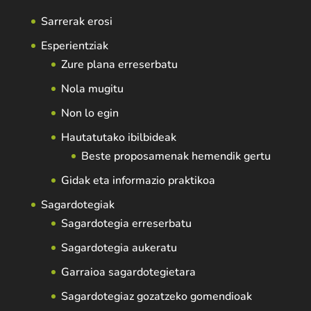
Sarrerak erosi
Esperientziak
Zure plana erreserbatu
Nola mugitu
Non lo egin
Hautatutako ibilbideak
Beste proposamenak hemendik gertu
Gidak eta informazio praktikoa
Sagardotegiak
Sagardotegia erreserbatu
Sagardotegia aukeratu
Garraioa sagardotegietara
Sagardotegiaz gozatzeko gomendioak