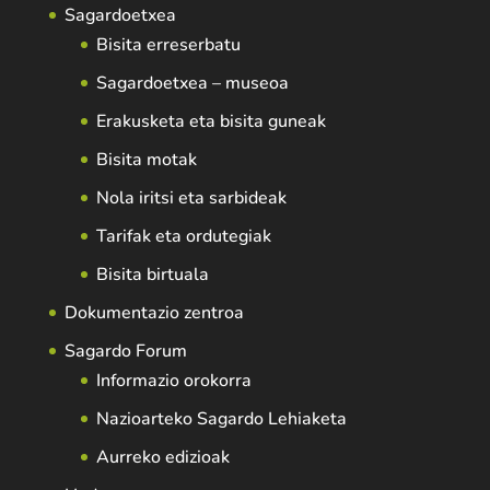
Sagardoetxea
Bisita erreserbatu
Sagardoetxea – museoa
Erakusketa eta bisita guneak
Bisita motak
Nola iritsi eta sarbideak
Tarifak eta ordutegiak
Bisita birtuala
Dokumentazio zentroa
Sagardo Forum
Informazio orokorra
Nazioarteko Sagardo Lehiaketa
Aurreko edizioak