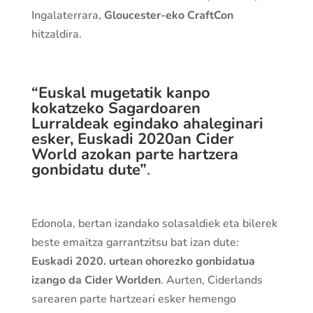
Ingalaterrara,
Gloucester-eko CraftCon
hitzaldira.
“Euskal mugetatik kanpo
kokatzeko Sagardoaren
Lurraldeak egindako ahaleginari
esker, Euskadi 2020an Cider
World azokan parte hartzera
gonbidatu dute”
.
Edonola, bertan izandako solasaldiek eta bilerek
beste emaitza garrantzitsu bat izan dute:
Euskadi 2020. urtean ohorezko gonbidatua
izango da Cider Worlden
. Aurten, Ciderlands
sarearen parte hartzeari esker hemengo