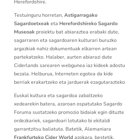
Herefordshire.
Testuinguru horretan,
Astigarragako
Sagardoetxeak
eta
Herefordshireko Sagardo
Museoak
proiektu bat abiaraztea erabaki dute,
sagarraren eta sagardoaren kulturari buruzko
argazkiak nahiz dokumentuak elkarren artean
partekatzeko. Halaber, aurten abiarazi dute
Ciderlands sarearen webgunea iaz kideek adostu
bezala. Helburua, Interneten egotea da kide
berriak erakartzeko eta jarduerak ezagutarazteko
Euskal kultura eta sagardoa zabaltzeko
xedearekin batera, azaroan ospatutako Sagardo
Foruma sustatzeko promozio bidaiak egin dituzte
ordezkariek, sagardoari lotutako bi ekitaldi
garrantzitsu baliatuta. Batetik, Alemaniara
Frankfurteko Cider World
azokara, bestetik,