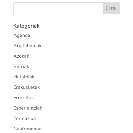
Kategoriak
Agenda
Argitalpenak
Azokak
Berriak
Ekitaldiak
Erakusketak
Errezetak
Esperientziak
Formazioa
Gastronomia