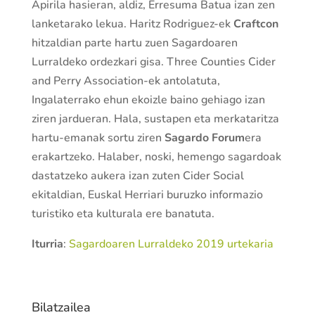
Apirila hasieran, aldiz, Erresuma Batua izan zen
lanketarako lekua. Haritz Rodriguez-ek
Craftcon
hitzaldian parte hartu zuen Sagardoaren
Lurraldeko ordezkari gisa. Three Counties Cider
and Perry Association-ek antolatuta,
Ingalaterrako ehun ekoizle baino gehiago izan
ziren jardueran. Hala, sustapen eta merkataritza
hartu-emanak sortu ziren
Sagardo Forum
era
erakartzeko. Halaber, noski, hemengo sagardoak
dastatzeko aukera izan zuten Cider Social
ekitaldian, Euskal Herriari buruzko informazio
turistiko eta kulturala ere banatuta.
Iturria
:
Sagardoaren Lurraldeko 2019 urtekaria
Bilatzailea