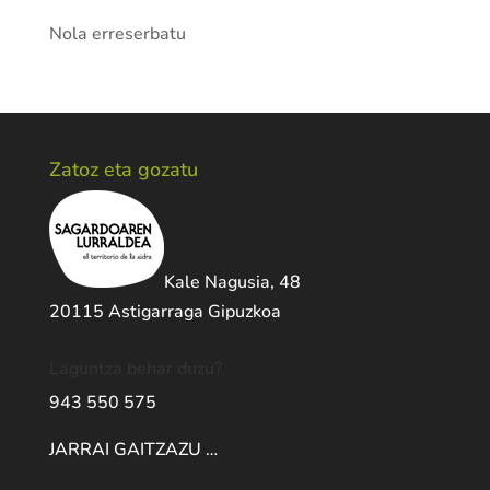
Nola erreserbatu
Zatoz eta gozatu
Kale Nagusia, 48
20115 Astigarraga Gipuzkoa
Laguntza behar duzu?
943 550 575
JARRAI GAITZAZU …