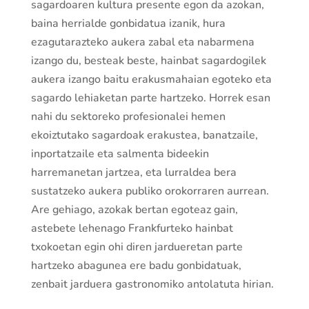
sagardoaren kultura presente egon da azokan,
baina herrialde gonbidatua izanik, hura
ezagutarazteko aukera zabal eta nabarmena
izango du, besteak beste, hainbat sagardogilek
aukera izango baitu erakusmahaian egoteko eta
sagardo lehiaketan parte hartzeko. Horrek esan
nahi du sektoreko profesionalei hemen
ekoiztutako sagardoak erakustea, banatzaile,
inportatzaile eta salmenta bideekin
harremanetan jartzea, eta lurraldea bera
sustatzeko aukera publiko orokorraren aurrean.
Are gehiago, azokak bertan egoteaz gain,
astebete lehenago Frankfurteko hainbat
txokoetan egin ohi diren jardueretan parte
hartzeko abagunea ere badu gonbidatuak,
zenbait jarduera gastronomiko antolatuta hirian.