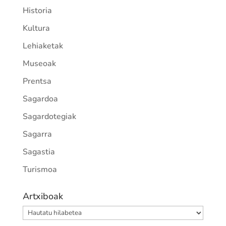
Historia
Kultura
Lehiaketak
Museoak
Prentsa
Sagardoa
Sagardotegiak
Sagarra
Sagastia
Turismoa
Artxiboak
Artxiboak