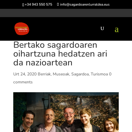
+34 943 550 575
info@sagardoarenlurraldea.eus
Bertako sagardoaren
oihartzuna hedatzen ari
da nazioartean
Urt 24, 2020
Berriak
,
Museoak
,
Sagardoa
,
Turismoa
0
comments