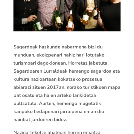
Sagardoak hazkunde nabarmena bizi du
munduan, ekoizpenari nahiz hari lotutako
turismoari dagokionean. Horretaz jabetuta,
Sagardoaren Lurraldeak hemengo sagardoa eta
kultura nazioartean kokatzeko prozesua
abiarazi zituen 2017an, norako turistikoen mapa
bat osatu eta haien arteko lankidetza
bultzatuta. Aurten, hemengo mugetatik
kanpoko hedapenari jarraipena eman dio
hainbat jardueren bidez.
Nazioartekotze ahalegin horren emaitza