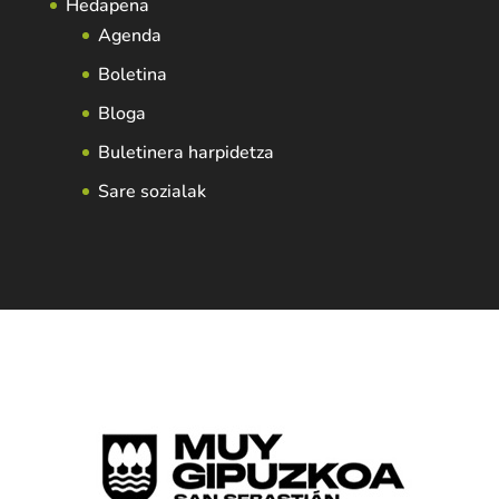
Hedapena
Agenda
Boletina
Bloga
Buletinera harpidetza
Sare sozialak