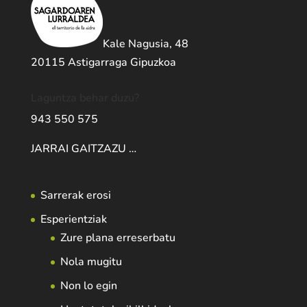
Kale Nagusia, 48
20115 Astigarraga Gipuzkoa
Laguntza behar duzu?
943 550 575
JARRAI GAITZAZU …
Sarrerak erosi
Esperientziak
Zure plana erreserbatu
Nola mugitu
Non lo egin