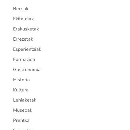
Berriak
Ekitaldiak
Erakusketak
Errezetak
Esperientziak
Formazioa
Gastronomia
Historia
Kultura
Lehiaketak
Museoak
Prentsa