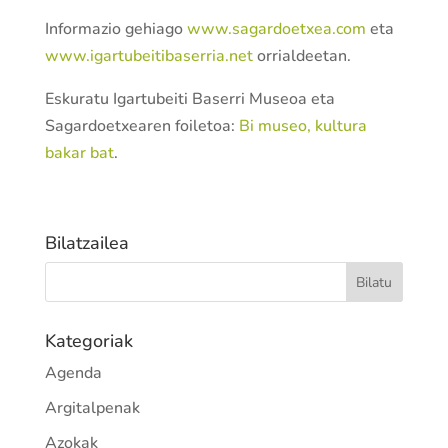
Informazio gehiago
www.sagardoetxea.com
eta
www.igartubeitibaserria.net
orrialdeetan.
Eskuratu Igartubeiti Baserri Museoa eta
Sagardoetxearen foiletoa:
Bi museo, kultura
bakar bat
.
Bilatzailea
Kategoriak
Agenda
Argitalpenak
Azokak