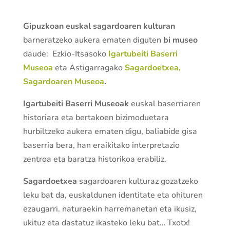
Gipuzkoan euskal sagardoaren kulturan
barneratzeko aukera ematen diguten
bi museo
daude:
Ezkio-Itsasoko
Igartubeiti Baserri
Museoa
eta Astigarragako
Sagardoetxea,
Sagardoaren Museoa
.
Igartubeiti Baserri Museoak
euskal baserriaren
historiara eta bertakoen bizimoduetara
hurbiltzeko aukera ematen digu, baliabide gisa
baserria bera, han eraikitako interpretazio
zentroa eta baratza historikoa erabiliz.
Sagardoetxea
sagardoaren kulturaz gozatzeko
leku bat da, euskaldunen identitate eta ohituren
ezaugarri. naturaekin harremanetan eta ikusiz,
ukituz eta dastatuz ikasteko leku bat… Txotx!