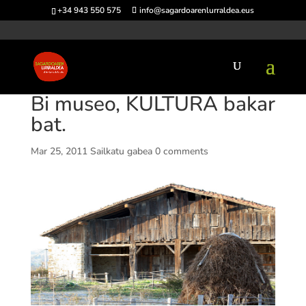
+34 943 550 575
info@sagardoarenlurraldea.eus
Bi museo, KULTURA bakar
bat.
Mar 25, 2011
Sailkatu gabea
0 comments