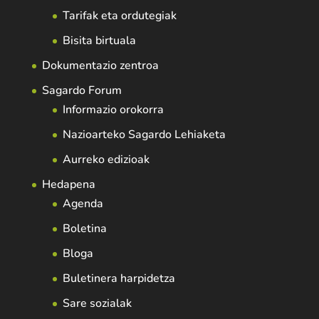
Tarifak eta ordutegiak
Bisita birtuala
Dokumentazio zentroa
Sagardo Forum
Informazio orokorra
Nazioarteko Sagardo Lehiaketa
Aurreko edizioak
Hedapena
Agenda
Boletina
Bloga
Buletinera harpidetza
Sare sozialak