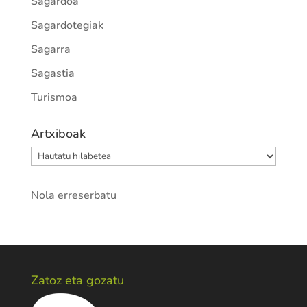
Sagardoa
Sagardotegiak
Sagarra
Sagastia
Turismoa
Artxiboak
Artxiboak
Nola erreserbatu
Zatoz eta gozatu