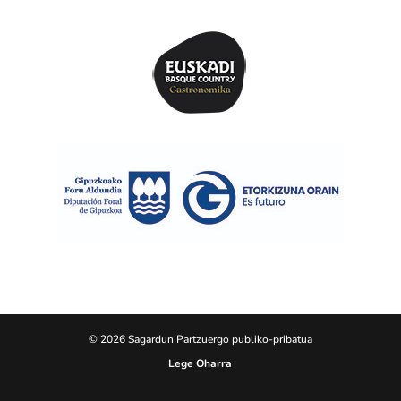
© 2026 Sagardun Partzuergo publiko-pribatua
Lege Oharra