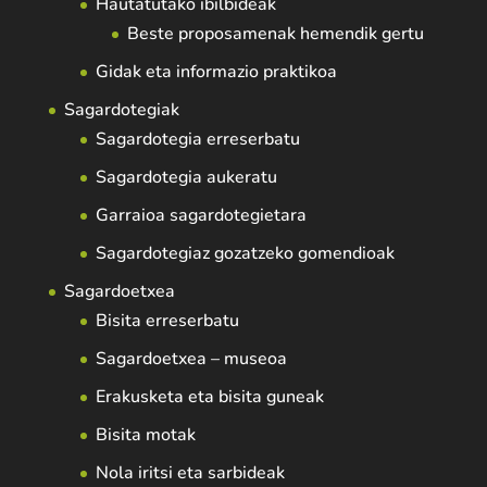
Hautatutako ibilbideak
Beste proposamenak hemendik gertu
Gidak eta informazio praktikoa
Sagardotegiak
Sagardotegia erreserbatu
Sagardotegia aukeratu
Garraioa sagardotegietara
Sagardotegiaz gozatzeko gomendioak
Sagardoetxea
Bisita erreserbatu
Sagardoetxea – museoa
Erakusketa eta bisita guneak
Bisita motak
Nola iritsi eta sarbideak