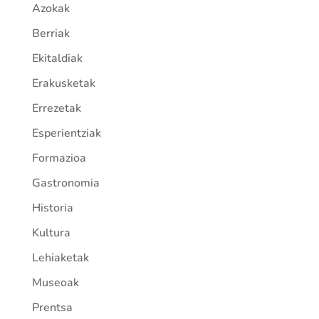
Azokak
Berriak
Ekitaldiak
Erakusketak
Errezetak
Esperientziak
Formazioa
Gastronomia
Historia
Kultura
Lehiaketak
Museoak
Prentsa