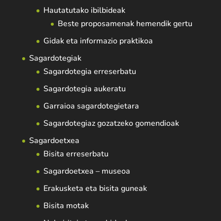
Hautatutako ibilbideak
Beste proposamenak hemendik gertu
Gidak eta informazio praktikoa
Sagardotegiak
Sagardotegia erreserbatu
Sagardotegia aukeratu
Garraioa sagardotegietara
Sagardotegiaz gozatzeko gomendioak
Sagardoetxea
Bisita erreserbatu
Sagardoetxea – museoa
Erakusketa eta bisita guneak
Bisita motak