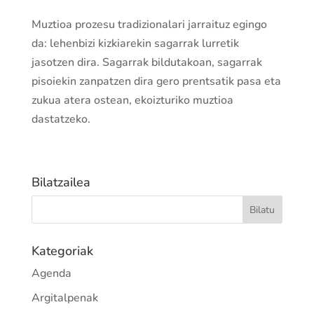
Muztioa prozesu tradizionalari jarraituz egingo
da: lehenbizi kizkiarekin sagarrak lurretik
jasotzen dira. Sagarrak bildutakoan, sagarrak
pisoiekin zanpatzen dira gero prentsatik pasa eta
zukua atera ostean, ekoizturiko muztioa
dastatzeko.
Bilatzailea
Kategoriak
Agenda
Argitalpenak