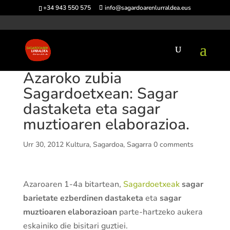
+34 943 550 575
info@sagardoarenlurraldea.eus
Azaroko zubia
Sagardoetxean: Sagar
dastaketa eta sagar
muztioaren elaborazioa.
Urr 30, 2012
Kultura
,
Sagardoa
,
Sagarra
0 comments
Azaroaren 1-4a bitartean,
Sagardoetxeak
sagar
barietate ezberdinen dastaketa
eta
sagar
muztioaren elaborazioan
parte-hartzeko aukera
eskainiko die bisitari guztiei.