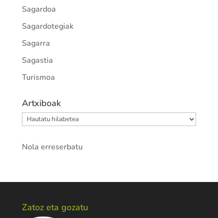
Sagardoa
Sagardotegiak
Sagarra
Sagastia
Turismoa
Artxiboak
Artxiboak
Nola erreserbatu
Zatoz eta gozatu