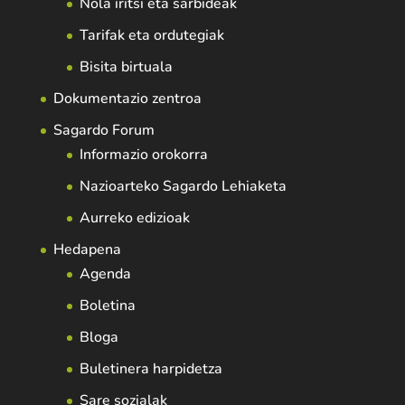
Nola iritsi eta sarbideak
Tarifak eta ordutegiak
Bisita birtuala
Dokumentazio zentroa
Sagardo Forum
Informazio orokorra
Nazioarteko Sagardo Lehiaketa
Aurreko edizioak
Hedapena
Agenda
Boletina
Bloga
Buletinera harpidetza
Sare sozialak