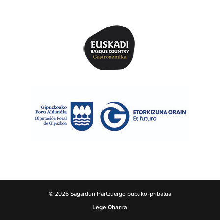
© 2026 Sagardun Partzuergo publiko-pribatua
Lege Oharra