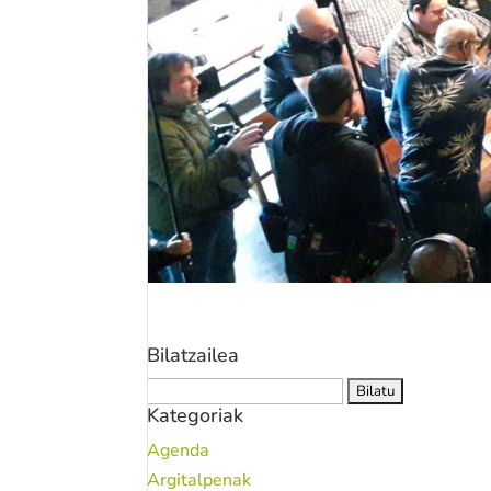
Bilatzailea
Bilatu:
Kategoriak
Agenda
Argitalpenak