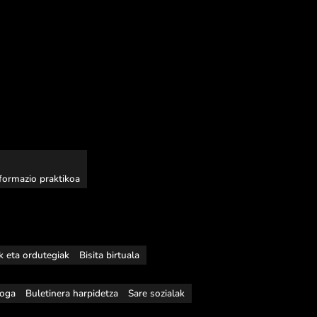
nformazio praktikoa
ak eta ordutegiak
Bisita birtuala
loga
Buletinera harpidetza
Sare sozialak