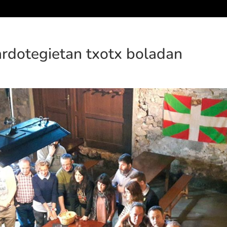
rdotegietan txotx boladan