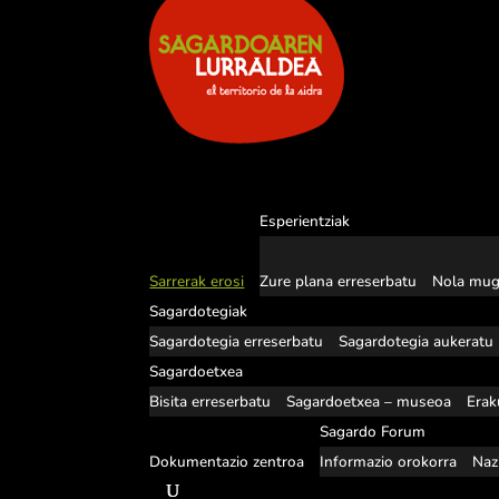
Esperientziak
Sarrerak erosi
Zure plana erreserbatu
Nola mug
Sagardotegiak
Sagardotegia erreserbatu
Sagardotegia aukeratu
Sagardoetxea
Bisita erreserbatu
Sagardoetxea – museoa
Erak
Sagardo Forum
Dokumentazio zentroa
Informazio orokorra
Naz