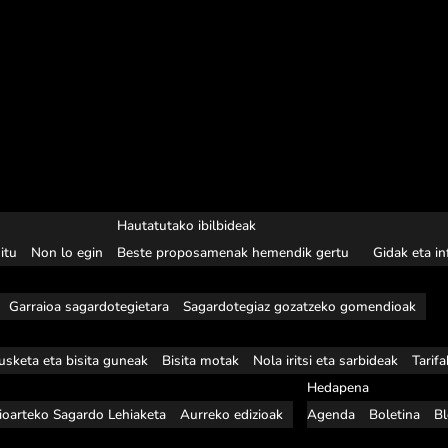
Hautatutako ibilbideak
itu
Non lo egin
Beste proposamenak hemendik gertu
Gidak eta i
Garraioa sagardotegietara
Sagardotegiaz gozatzeko gomendioak
usketa eta bisita guneak
Bisita motak
Nola iritsi eta sarbideak
Tarif
Hedapena
ioarteko Sagardo Lehiaketa
Aurreko edizioak
Agenda
Boletina
B