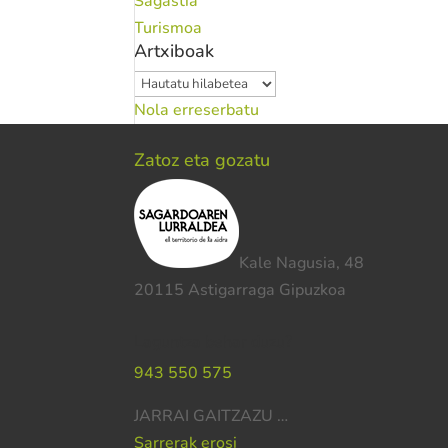
Sagastia
Turismoa
Artxiboak
Artxiboak
Nola erreserbatu
Zatoz eta gozatu
Kale Nagusia, 48
20115 Astigarraga Gipuzkoa
Laguntza behar duzu?
943 550 575
JARRAI GAITZAZU …
Sarrerak erosi