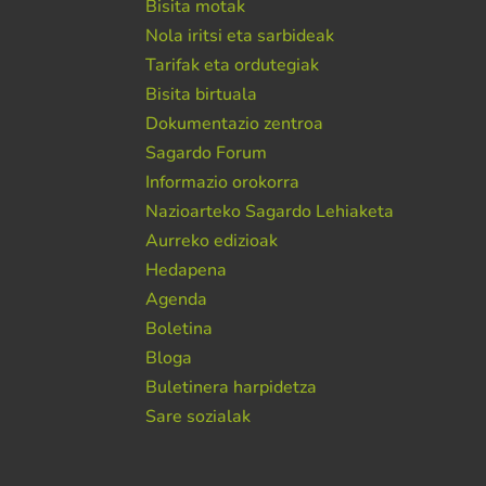
Bisita motak
Nola iritsi eta sarbideak
Tarifak eta ordutegiak
Bisita birtuala
Dokumentazio zentroa
Sagardo Forum
Informazio orokorra
Nazioarteko Sagardo Lehiaketa
Aurreko edizioak
Hedapena
Agenda
Boletina
Bloga
Buletinera harpidetza
Sare sozialak