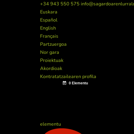
+34 943 550 575
info@sagardoarenlurral
Euskara
Español
English
Français
Partzuergoa
Nor gara
Proiektuak
Akordioak
Kontratatzailearen profila
elementu