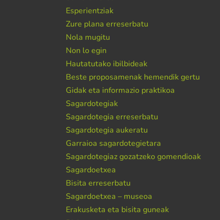
Esperientziak
Zure plana erreserbatu
Nola mugitu
Non lo egin
Hautatutako ibilbideak
Beste proposamenak hemendik gertu
Gidak eta informazio praktikoa
Sagardotegiak
Sagardotegia erreserbatu
Sagardotegia aukeratu
Garraioa sagardotegietara
Sagardotegiaz gozatzeko gomendioak
Sagardoetxea
Bisita erreserbatu
Sagardoetxea – museoa
Erakusketa eta bisita guneak