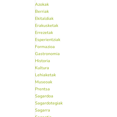
Azokak
Berriak
Ekitaldiak
Erakusketak
Errezetak
Esperientziak
Formazioa
Gastronomia
Historia
Kultura
Lehiaketak
Museoak
Prentsa
Sagardoa
Sagardotegiak
Sagarra