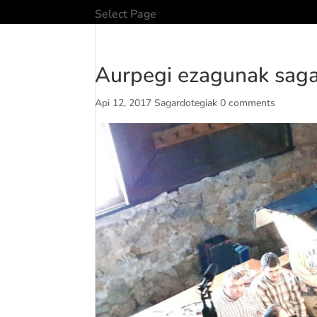
Select Page
Aurpegi ezagunak saga
Api 12, 2017
Sagardotegiak
0 comments