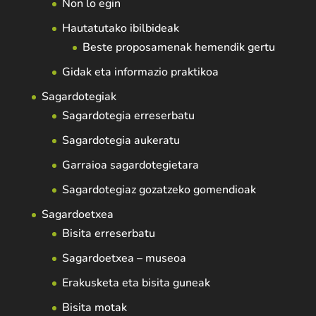
Non lo egin
Hautatutako ibilbideak
Beste proposamenak hemendik gertu
Gidak eta informazio praktikoa
Sagardotegiak
Sagardotegia erreserbatu
Sagardotegia aukeratu
Garraioa sagardotegietara
Sagardotegiaz gozatzeko gomendioak
Sagardoetxea
Bisita erreserbatu
Sagardoetxea – museoa
Erakusketa eta bisita guneak
Bisita motak