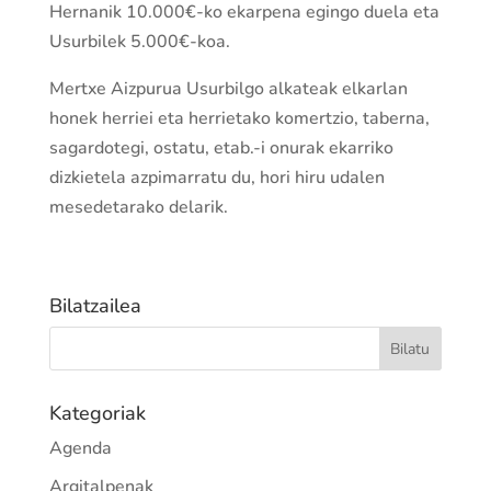
Hernanik 10.000€-ko ekarpena egingo duela eta
Usurbilek 5.000€-koa.
Mertxe Aizpurua Usurbilgo alkateak elkarlan
honek herriei eta herrietako komertzio, taberna,
sagardotegi, ostatu, etab.-i onurak ekarriko
dizkietela azpimarratu du, hori hiru udalen
mesedetarako delarik.
Bilatzailea
Kategoriak
Agenda
Argitalpenak