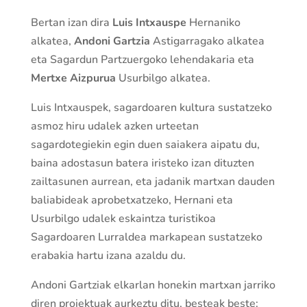
Bertan izan dira
Luis Intxauspe
Hernaniko
alkatea,
Andoni Gartzia
Astigarragako alkatea
eta Sagardun Partzuergoko lehendakaria eta
Mertxe Aizpurua
Usurbilgo alkatea.
Luis Intxauspek, sagardoaren kultura sustatzeko
asmoz hiru udalek azken urteetan
sagardotegiekin egin duen saiakera aipatu du,
baina adostasun batera iristeko izan dituzten
zailtasunen aurrean, eta jadanik martxan dauden
baliabideak aprobetxatzeko, Hernani eta
Usurbilgo udalek eskaintza turistikoa
Sagardoaren Lurraldea markapean sustatzeko
erabakia hartu izana azaldu du.
Andoni Gartziak elkarlan honekin martxan jarriko
diren proiektuak aurkeztu ditu, besteak beste: