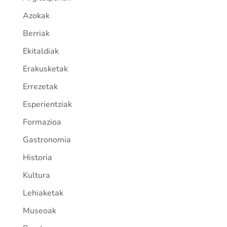
Azokak
Berriak
Ekitaldiak
Erakusketak
Errezetak
Esperientziak
Formazioa
Gastronomia
Historia
Kultura
Lehiaketak
Museoak