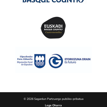
© 2026 Sagardun Partzuergo publiko-pribatua
Lege Oharra