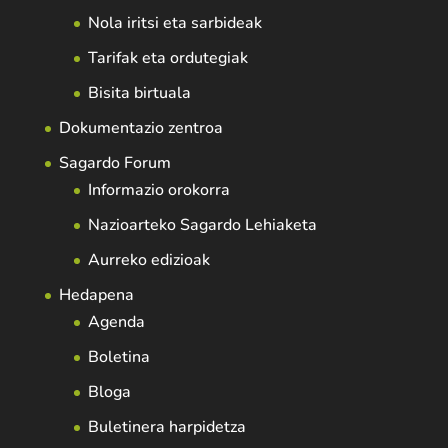
Nola iritsi eta sarbideak
Tarifak eta ordutegiak
Bisita birtuala
Dokumentazio zentroa
Sagardo Forum
Informazio orokorra
Nazioarteko Sagardo Lehiaketa
Aurreko edizioak
Hedapena
Agenda
Boletina
Bloga
Buletinera harpidetza