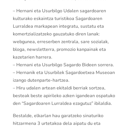
– Hernani eta Usurbilgo Udalen sagardoaren
kulturako eskaintza turistikoa Sagardoaren
Lurraldea markapean integratu, sustatu eta
komertzializatzeko gauzatuko diren lanak:
webgunea, erreserben zentrala, sare sozialak,
bloga, newsletterra, promozio kanpainak eta
kazetarien harrera.
– Hernani eta Usurbilgo Sagardo Bideen sorrera.
– Hernanik eta Usurbilek Sagardoetxea Museoan
izango dutenparte-hartzea.
– Hiru udalen artean ekitaldi berriak sortzea,
besteak beste apirileko azken igandean ospatuko
den “Sagardoaren Lurraldea ezagutuz” ibilaldia.
Bestalde, elkarlan hau garatzeko sinaturiko
hitzarmena 3 urtetakoa dela aipatu du eta