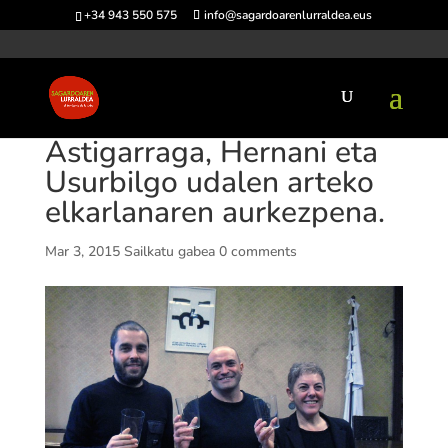
+34 943 550 575
info@sagardoarenlurraldea.eus
Astigarraga, Hernani eta
Usurbilgo udalen arteko
elkarlanaren aurkezpena.
Mar 3, 2015
Sailkatu gabea
0 comments