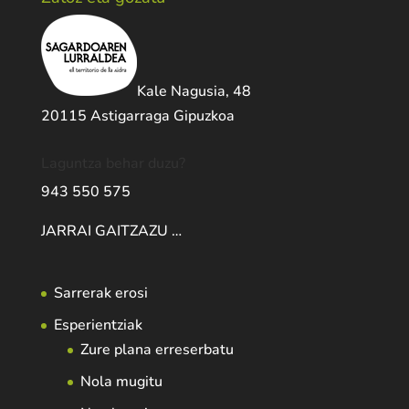
Kale Nagusia, 48
20115 Astigarraga Gipuzkoa
Laguntza behar duzu?
943 550 575
JARRAI GAITZAZU …
Sarrerak erosi
Esperientziak
Zure plana erreserbatu
Nola mugitu