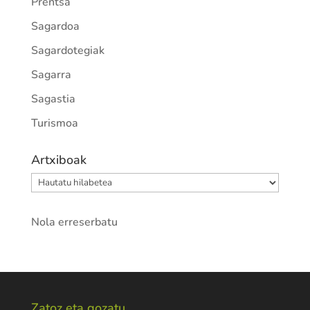
Prentsa
Sagardoa
Sagardotegiak
Sagarra
Sagastia
Turismoa
Artxiboak
Artxiboak
Nola erreserbatu
Zatoz eta gozatu