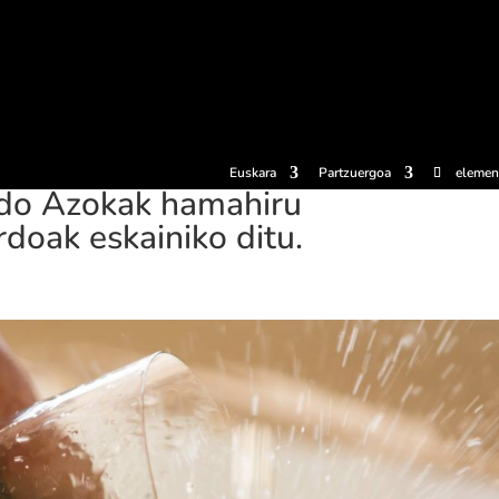
erosi
Esperientziak
Sagardotegiak
Sagardoetxea
Dokumen
Euskara
Partzuergoa
elemen
rdo Azokak hamahiru
doak eskainiko ditu.