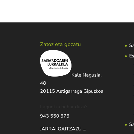
Zatoz eta gozatu
Sa
Es
Kale Nagusia,
48
20115 Astigarraga Gipuzkoa
Laguntza behar duzu?
943 550 575
S
JARRAI GAITZAZU …