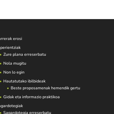
rrerak erosi
perientziak
Zure plana erreserbatu
Nola mugitu
Non lo egin
Hautatutako ibilbideak
Beste proposamenak hemendik gertu
Gidak eta informazio praktikoa
agardotegiak
Sagardotegia erreserbatu