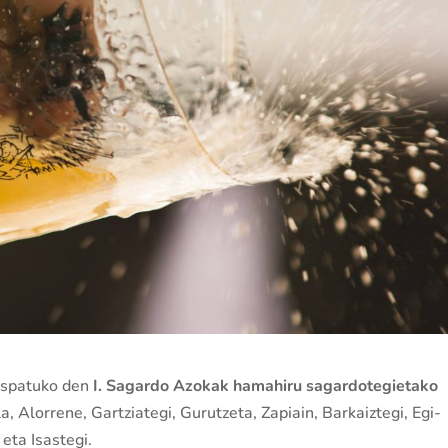
ospatuko den
I. Sagardo Azokak hamahiru sagardotegietako
, Alorrene, Gartziategi, Gurutzeta, Zapiain, Barkaiztegi, Egi-
 eta Isastegi.