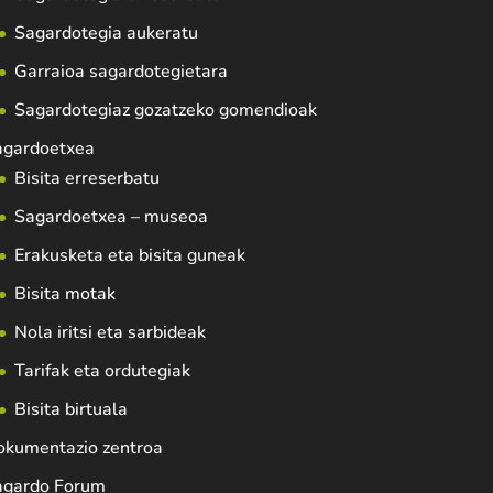
Sagardotegia aukeratu
Garraioa sagardotegietara
Sagardotegiaz gozatzeko gomendioak
agardoetxea
Bisita erreserbatu
Sagardoetxea – museoa
Erakusketa eta bisita guneak
Bisita motak
Nola iritsi eta sarbideak
Tarifak eta ordutegiak
Bisita birtuala
okumentazio zentroa
agardo Forum