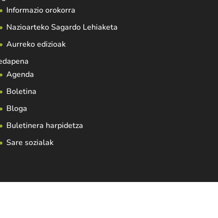
Informazio orokorra
Nazioarteko Sagardo Lehiaketa
Aurreko edizioak
edapena
Agenda
Boletina
Bloga
Buletinera harpidetza
Sare sozialak