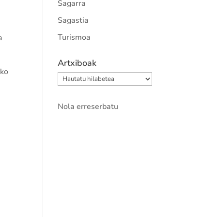
Sagarra
Sagastia
Turismoa
a
Artxiboak
ako
Artxiboak
Nola erreserbatu