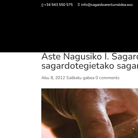
+34 943 550 575
info@sagardoarenlurraldea.eus
Sarrerak 
Aste Nagusiko I. Saga
sagardotegietako sagar
Abu 8, 2012
Sailkatu gabea
0 comments