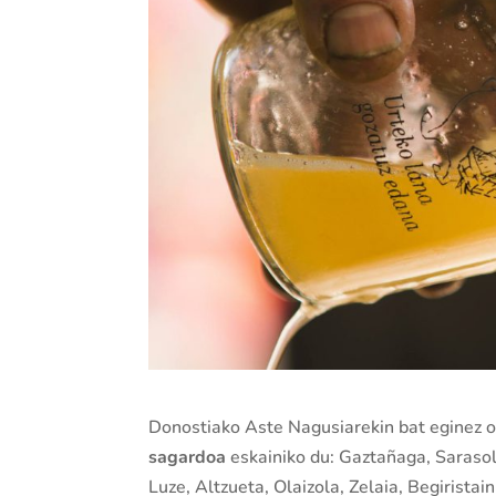
Donostiako Aste Nagusiarekin bat eginez 
sagardoa
eskainiko du: Gaztañaga, Sarasola
Luze, Altzueta, Olaizola, Zelaia, Begiristain