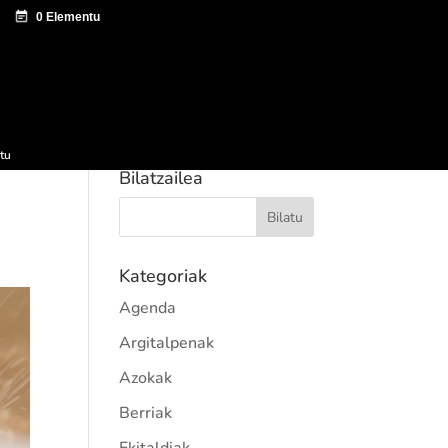
tazio zentroa
Sagardo Forum
Hedapena
tu
Bilatzailea
Kategoriak
Agenda
Argitalpenak
Azokak
Berriak