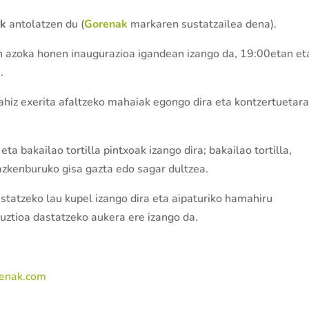
ak
antolatzen du (
Gorenak
markaren sustatzailea dena).
 azoka honen inaugurazioa igandean izango da, 19:00etan et
.
 nahiz exerita afaltzeko mahaiak egongo dira eta kontzertuetar
eta bakailao tortilla pintxoak izango dira; bakailao tortilla,
 azkenburuko gisa gazta edo sagar dultzea.
astatzeko lau kupel izango dira eta aipaturiko hamahiru
uztioa dastatzeko aukera ere izango da.
enak.com