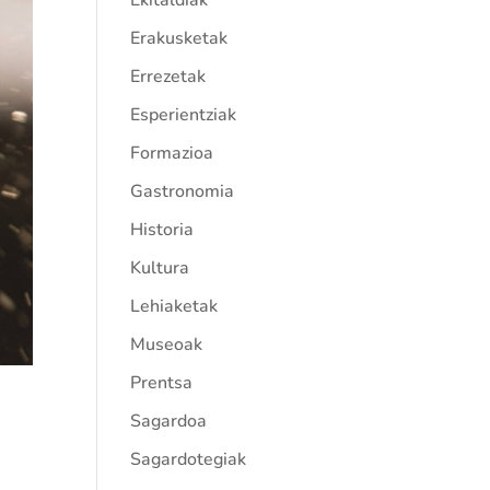
Ekitaldiak
Erakusketak
Errezetak
Esperientziak
Formazioa
Gastronomia
Historia
Kultura
Lehiaketak
Museoak
Prentsa
Sagardoa
Sagardotegiak