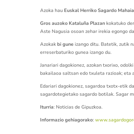
Azoka hau
Euskal Herriko Sagardo Mahai
Gros auzoko Kataluña Plazan
kokatuko den
Aste Nagusia osoan zehar irekia egongo da
Azokak
bi gune
izango ditu. Batetik, zutik
erreserbaturiko gunea izango du.
Janariari dagokionez, azokan txorixo, odolki 
bakailaoa saltsan edo txuleta razioak; eta
Edariari dagokionez, sagardoa txotx-etik d
sagardotegietako sagardo botilak. Sagar m
Iturria
: Noticias de Gipuzkoa.
Informazio gehiagorako
:
www.sagardogor