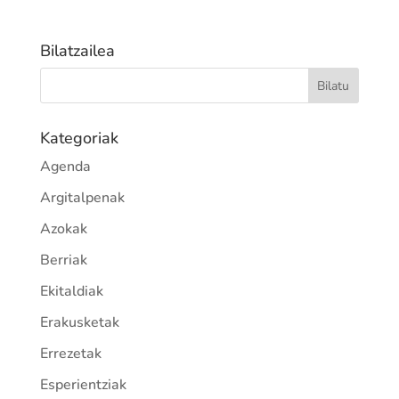
Bilatzailea
Kategoriak
Agenda
Argitalpenak
Azokak
Berriak
Ekitaldiak
Erakusketak
Errezetak
Esperientziak