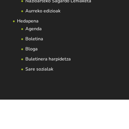
Nazioarteko Sagardo Lehiaketa
Aurreko edizioak
Hedapena
Agenda
Boletina
Bloga
Buletinera harpidetza
Sare sozialak