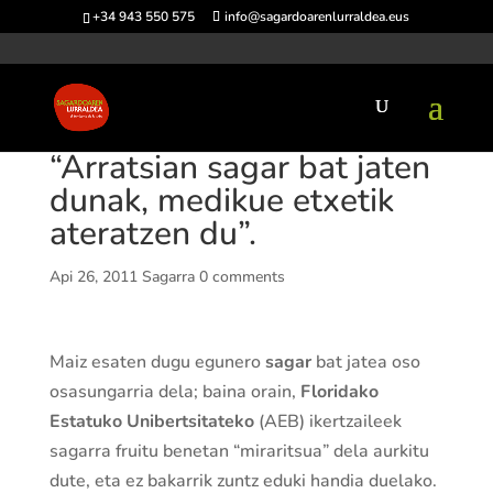
+34 943 550 575
info@sagardoarenlurraldea.eus
“Arratsian sagar bat jaten
dunak, medikue etxetik
ateratzen du”.
Api 26, 2011
Sagarra
0 comments
Maiz esaten dugu egunero
sagar
bat jatea oso
osasungarria dela; baina orain,
Floridako
Estatuko Unibertsitateko
(AEB) ikertzaileek
sagarra fruitu benetan “miraritsua” dela aurkitu
dute, eta ez bakarrik zuntz eduki handia duelako.