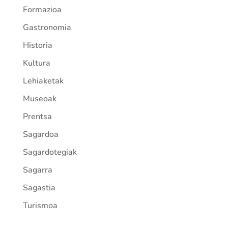
Formazioa
Gastronomia
Historia
Kultura
Lehiaketak
Museoak
Prentsa
Sagardoa
Sagardotegiak
Sagarra
Sagastia
Turismoa