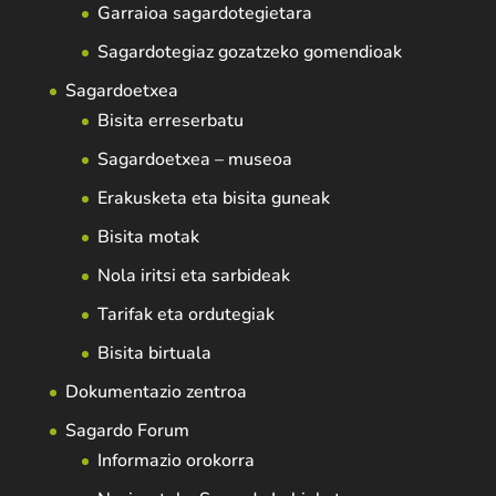
Garraioa sagardotegietara
Sagardotegiaz gozatzeko gomendioak
Sagardoetxea
Bisita erreserbatu
Sagardoetxea – museoa
Erakusketa eta bisita guneak
Bisita motak
Nola iritsi eta sarbideak
Tarifak eta ordutegiak
Bisita birtuala
Dokumentazio zentroa
Sagardo Forum
Informazio orokorra