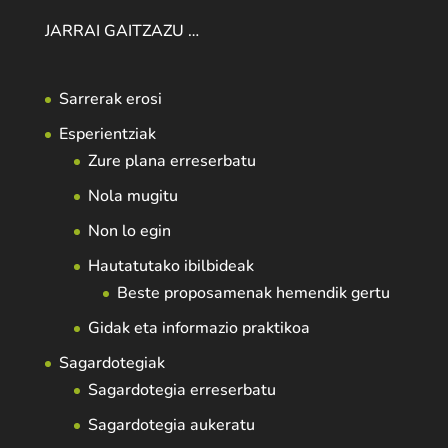
JARRAI GAITZAZU …
Sarrerak erosi
Esperientziak
Zure plana erreserbatu
Nola mugitu
Non lo egin
Hautatutako ibilbideak
Beste proposamenak hemendik gertu
Gidak eta informazio praktikoa
Sagardotegiak
Sagardotegia erreserbatu
Sagardotegia aukeratu