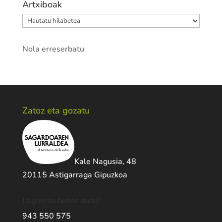
Artxiboak
Artxiboak
Nola erreserbatu
Zatoz eta gozatu
Kale Nagusia, 48
20115 Astigarraga Gipuzkoa
Laguntza behar duzu?
943 550 575