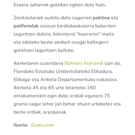
Esaera zaharrek gutxitan egiten dute huts.
Zientzialariek aurkitu dute sagarren
pektina
eta
polifenolak
osasun kardiobaskularra babesten
laguntzen dutela, kolesterol “txarraren” maila
eta odoleko beste zenbait osagai kaltegarri
gutxitzen laguntzen baitute.
Ikerketaren zuzendaria
Bahram Arjmandi
izan da,
Floridako Estatuko Unibertsitateko Elikadura,
Elikagai eta Ariketa Departamentuko irakaslea.
Ikerketa 45 eta 65 urte bitarteko 160
emakumerekin egin dute; erdiak egunero 75
gramo sagar lehor jan behar zituen urtebetez eta
beste erdiak, aranpasak.
Iturria
:
Zuzeu.com