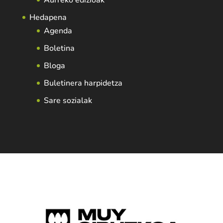
Hedapena
Agenda
Boletina
Bloga
Buletinera harpidetza
Sare sozialak