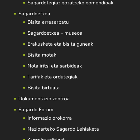
Sagardotegiaz gozatzeko gomendioak
Sagardoetxea
Bisita erreserbatu
Sagardoetxea – museoa
Erakusketa eta bisita guneak
Bisita motak
Nola iritsi eta sarbideak
Tarifak eta ordutegiak
Bisita birtuala
Dokumentazio zentroa
Sagardo Forum
Informazio orokorra
Nazioarteko Sagardo Lehiaketa
Aurreko edizioak