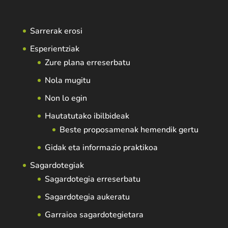
Sarrerak erosi
Esperientziak
Zure plana erreserbatu
Nola mugitu
Non lo egin
Hautatutako ibilbideak
Beste proposamenak hemendik gertu
Gidak eta informazio praktikoa
Sagardotegiak
Sagardotegia erreserbatu
Sagardotegia aukeratu
Garraioa sagardotegietara