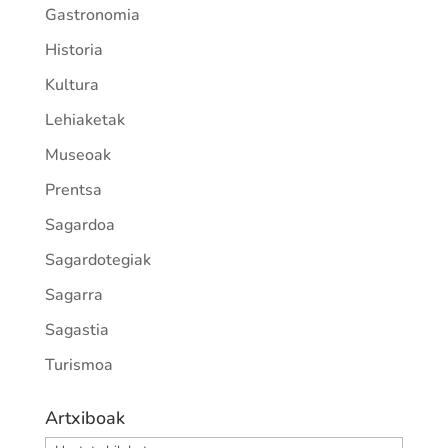
Gastronomia
Historia
Kultura
Lehiaketak
Museoak
Prentsa
Sagardoa
Sagardotegiak
Sagarra
Sagastia
Turismoa
Artxiboak