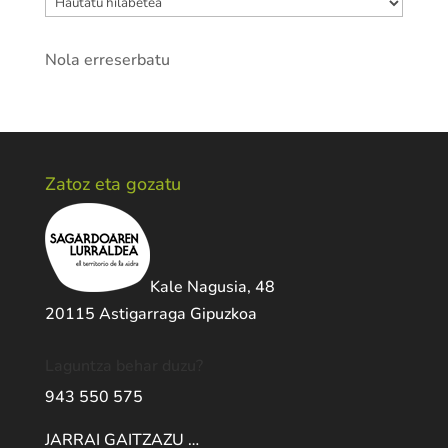
Artxiboak
Nola erreserbatu
Zatoz eta gozatu
Kale Nagusia, 48
20115 Astigarraga Gipuzkoa
Laguntza behar duzu?
943 550 575
JARRAI GAITZAZU …