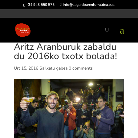
+34 943 550 575
info@sagardoarenlurraldea.eus
Aritz Aranburuk zabaldu
du 2016ko txotx bolada!
Urt 15, 2016
Sailkatu gabea
0 comments