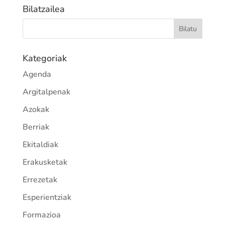
Bilatzailea
Kategoriak
Agenda
Argitalpenak
Azokak
Berriak
Ekitaldiak
Erakusketak
Errezetak
Esperientziak
Formazioa