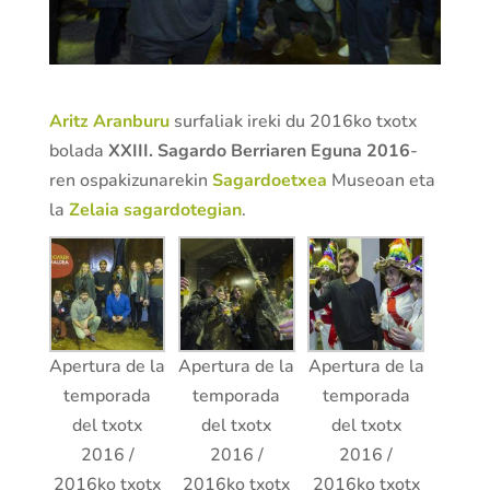
Aritz Aranburu
surfaliak ireki du 2016ko txotx
bolada
XXIII. Sagardo Berriaren Eguna 2016
-
ren ospakizunarekin
Sagardoetxea
Museoan eta
la
Zelaia sagardotegian
.
Apertura de la
Apertura de la
Apertura de la
temporada
temporada
temporada
del txotx
del txotx
del txotx
2016 /
2016 /
2016 /
2016ko txotx
2016ko txotx
2016ko txotx