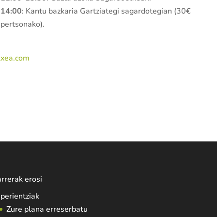
14:00
: Kantu bazkaria Gartziategi sagardotegian (30€
pertsonako).
txea.com
rrerak erosi
perientziak
Zure plana erreserbatu