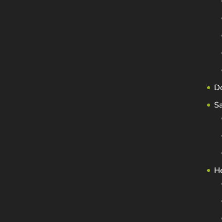
D
S
H