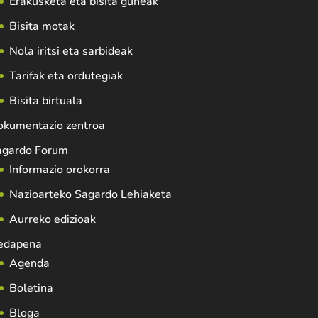
Erakusketa eta bisita guneak
Bisita motak
Nola iritsi eta sarbideak
Tarifak eta ordutegiak
Bisita birtuala
okumentazio zentroa
agardo Forum
Informazio orokorra
Nazioarteko Sagardo Lehiaketa
Aurreko edizioak
edapena
Agenda
Boletina
Bloga