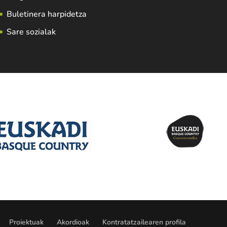
Buletinera harpidetza
Sare sozialak
Proiektuak
Akordioak
Kontratatzailearen profila