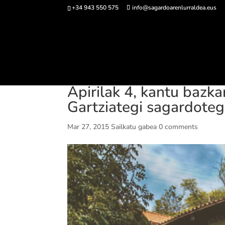
+34 943 550 575
info@sagardoarenlurraldea.eus
Sarrerak 
Apirilak 4, kantu bazka
Gartziategi sagardoteg
Mar 27, 2015
Sailkatu gabea
0 comments