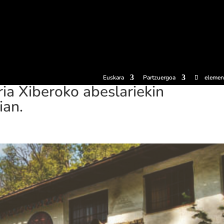
erosi
Esperientziak
Sagardotegiak
Sagardoetxea
Dokumen
Euskara
Partzuergoa
elemen
ria Xiberoko abeslariekin
ian.