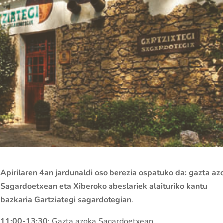
Apirilaren 4an jardunaldi oso berezia ospatuko da: gazta az
Sagardoetxean eta Xiberoko abeslariek alaituriko kantu
bazkaria Gartziategi sagardotegian
.
11:00-13:30
: Gazta azoka Sagardoetxean.