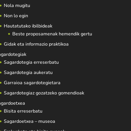
Nola mugitu
Non lo egin
Hautatutako ibilbideak
Beste proposamenak hemendik gertu
Gidak eta informazio praktikoa
agardotegiak
Sagardotegia erreserbatu
Sagardotegia aukeratu
Garraioa sagardotegietara
Sagardotegiaz gozatzeko gomendioak
agardoetxea
Bisita erreserbatu
Sagardoetxea – museoa