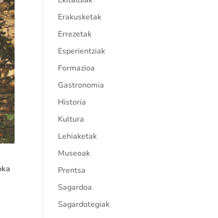
Ekitaldiak
Erakusketak
Errezetak
Esperientziak
Formazioa
Gastronomia
Historia
Kultura
Lehiaketak
Museoak
oka
Prentsa
Sagardoa
Sagardotegiak