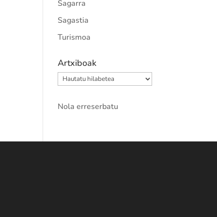
Sagarra
Sagastia
Turismoa
Artxiboak
Artxiboak
Nola erreserbatu