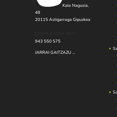
Kale Nagusia,
48
20115 Astigarraga Gipuzkoa
Laguntza behar duzu?
943 550 575
S
JARRAI GAITZAZU …
S