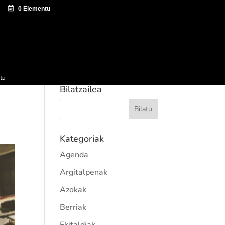
tazio zentroa
Sagardo Forum
Hedapena
tu
Bilatzailea
Kategoriak
Agenda
Argitalpenak
Azokak
Berriak