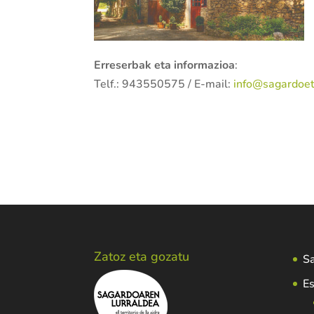
Erreserbak eta informazioa
:
Telf.: 943550575 / E-mail:
info@sagardoe
Zatoz eta gozatu
Sa
Es