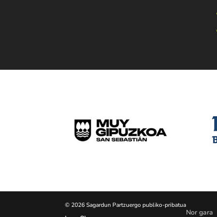
© 2026 Sagardun Partzuergo publiko-pribatua
Nor gara