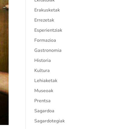
Ekitaldiak
Erakusketak
Errezetak
Esperientziak
Formazioa
Gastronomia
Historia
Kultura
Lehiaketak
Museoak
Prentsa
Sagardoa
Sagardotegiak