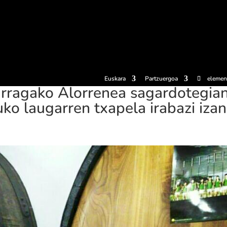
erosi
Esperientziak
Sagardotegiak
Sagardoetxea
Dokumen
Euskara
Partzuergoa
elemen
arragako Alorrenea sagardotegia
ko laugarren txapela irabazi izan