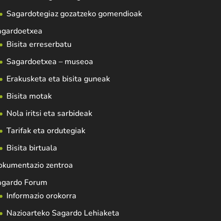
Sagardotegiaz gozatzeko gomendioak
agardoetxea
Bisita erreserbatu
Sagardoetxea – museoa
Erakusketa eta bisita guneak
Bisita motak
Nola iritsi eta sarbideak
Tarifak eta ordutegiak
Bisita birtuala
okumentazio zentroa
agardo Forum
Informazio orokorra
Nazioarteko Sagardo Lehiaketa