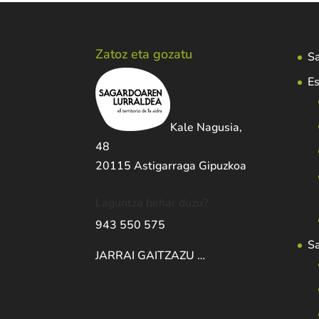
Zatoz eta gozatu
Sa
Es
Kale Nagusia,
48
20115 Astigarraga Gipuzkoa
Laguntza behar duzu?
943 550 575
S
JARRAI GAITZAZU …