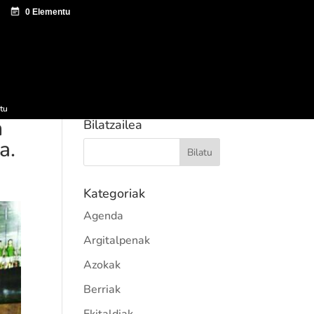
tazio zentroa
Sagardo Forum
Hedapena
tu
n
Bilatzailea
a.
Kategoriak
Agenda
Argitalpenak
Azokak
Berriak