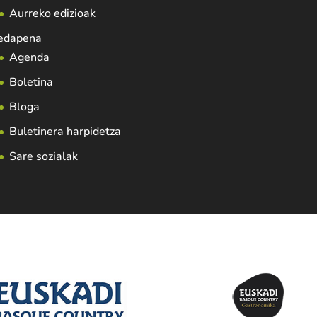
Aurreko edizioak
edapena
Agenda
Boletina
Bloga
Buletinera harpidetza
Sare sozialak