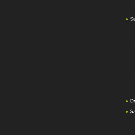
S
D
S