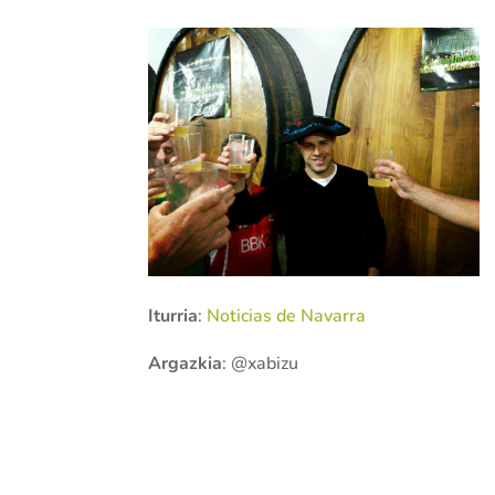
Iturria
:
Noticias de Navarra
Argazkia
: @xabizu