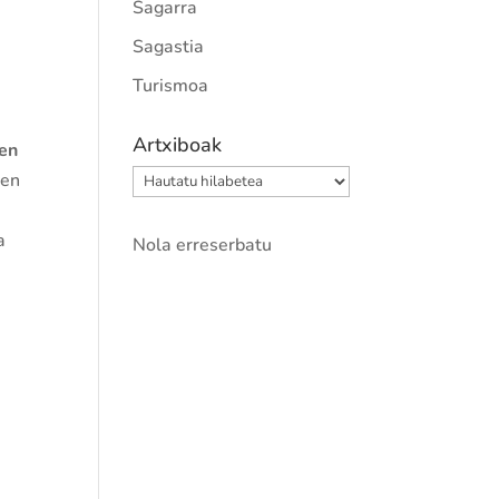
Sagarra
Sagastia
Turismoa
Artxiboak
en
Artxiboak
ren
a
Nola erreserbatu