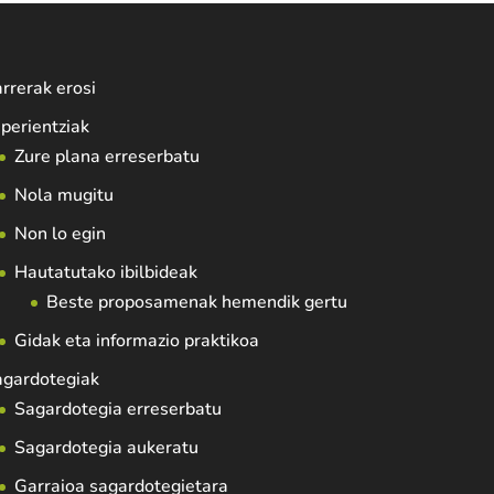
rrerak erosi
perientziak
Zure plana erreserbatu
Nola mugitu
Non lo egin
Hautatutako ibilbideak
Beste proposamenak hemendik gertu
Gidak eta informazio praktikoa
agardotegiak
Sagardotegia erreserbatu
Sagardotegia aukeratu
Garraioa sagardotegietara