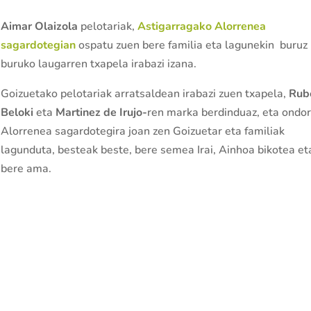
Aimar Olaizola
pelotariak,
Astigarragako Alorrenea
sagardotegian
ospatu zuen bere familia eta lagunekin buruz
buruko laugarren txapela irabazi izana.
Goizuetako pelotariak arratsaldean irabazi zuen txapela,
Rub
Beloki
eta
Martinez de Irujo-
ren marka berdinduaz, eta ondo
Alorrenea sagardotegira joan zen Goizuetar eta familiak
lagunduta, besteak beste, bere semea Irai, Ainhoa bikotea et
bere ama.