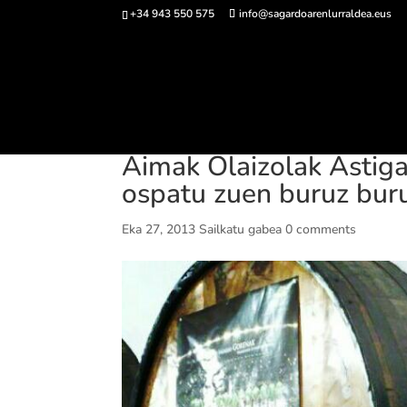
+34 943 550 575
info@sagardoarenlurraldea.eus
Sarrerak 
Aimak Olaizolak Astig
ospatu zuen buruz buru
Eka 27, 2013
Sailkatu gabea
0 comments