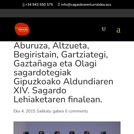
+34 943 550 575
info@sagardoarenlurraldea.eus
Aburuza, Altzueta,
Begiristain, Gartziategi,
Gaztañaga eta Olagi
sagardotegiak
Gipuzkoako Aldundiaren
XIV. Sagardo
Lehiaketaren finalean.
Eka 4, 2015
Sailkatu gabea
0 comments