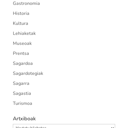
Gastronomia
Historia
Kultura
Lehiaketak
Museoak
Prentsa
Sagardoa
Sagardotegiak
Sagarra
Sagastia
Turismoa
Artxiboak
Artxiboak