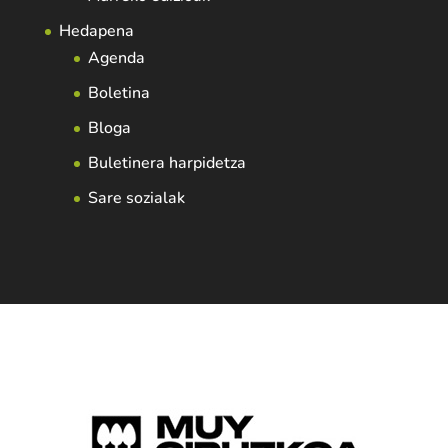
Hedapena
Agenda
Boletina
Bloga
Buletinera harpidetza
Sare sozialak