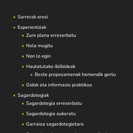
Sarrerak erosi
Esperientziak
Zure plana erreserbatu
Nola mugitu
Non lo egin
Hautatutako ibilbideak
Beste proposamenak hemendik gertu
Gidak eta informazio praktikoa
Sagardotegiak
Sagardotegia erreserbatu
Sagardotegia aukeratu
Garraioa sagardotegietara