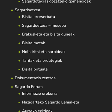
Sagardotegiaz gozatzeko gomendioak
Sagardoetxea
Bisita erreserbatu
Sagardoetxea – museoa
Erakusketa eta bisita guneak
Bisita motak
Nola iritsi eta sarbideak
Tarifak eta ordutegiak
Bisita birtuala
Dokumentazio zentroa
Sagardo Forum
Informazio orokorra
Nazioarteko Sagardo Lehiaketa
Aurreko edizioak