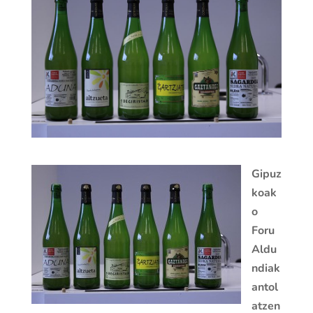
Gipuz
koak
o
Foru
Aldu
ndiak
antol
atzen