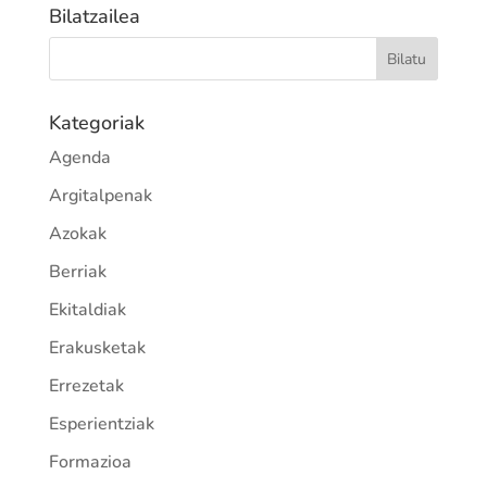
Bilatzailea
Kategoriak
Agenda
Argitalpenak
Azokak
Berriak
Ekitaldiak
Erakusketak
Errezetak
Esperientziak
Formazioa