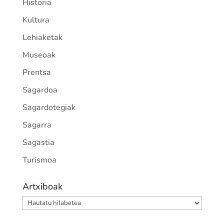
Historia
Kultura
Lehiaketak
Museoak
Prentsa
Sagardoa
Sagardotegiak
Sagarra
Sagastia
Turismoa
Artxiboak
Artxiboak