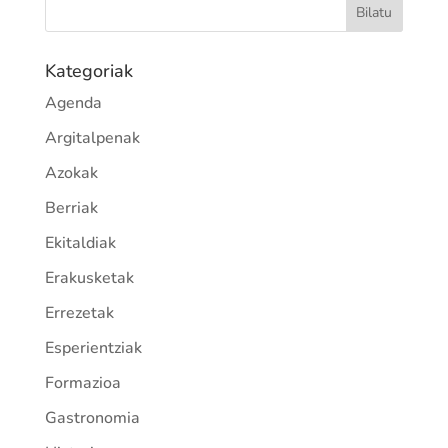
Kategoriak
Agenda
Argitalpenak
Azokak
Berriak
Ekitaldiak
Erakusketak
Errezetak
Esperientziak
Formazioa
Gastronomia