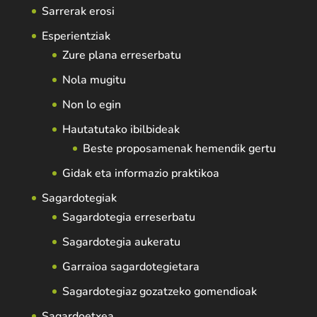
Sarrerak erosi
Esperientziak
Zure plana erreserbatu
Nola mugitu
Non lo egin
Hautatutako ibilbideak
Beste proposamenak hemendik gertu
Gidak eta informazio praktikoa
Sagardotegiak
Sagardotegia erreserbatu
Sagardotegia aukeratu
Garraioa sagardotegietara
Sagardotegiaz gozatzeko gomendioak
Sagardoetxea