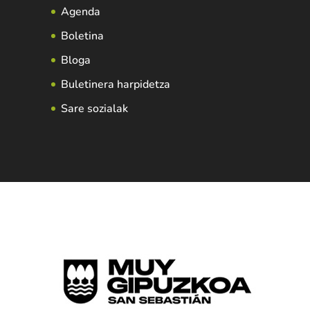
Agenda
Boletina
Bloga
Buletinera harpidetza
Sare sozialak