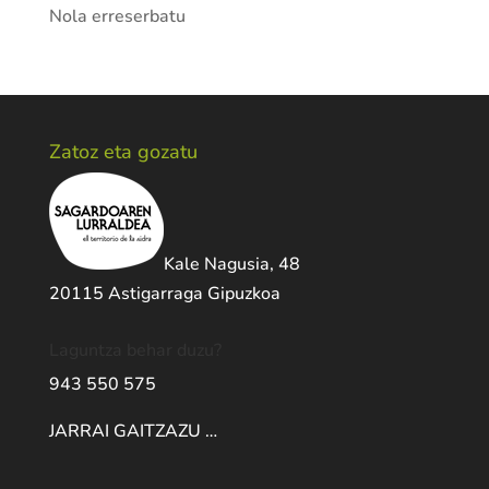
Nola erreserbatu
Zatoz eta gozatu
Kale Nagusia, 48
20115 Astigarraga Gipuzkoa
Laguntza behar duzu?
943 550 575
JARRAI GAITZAZU …