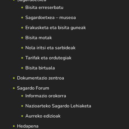
Bisita erreserbatu
Sagardoetxea – museoa
Erakusketa eta bisita guneak
Bisita motak
Nola iritsi eta sarbideak
Tarifak eta ordutegiak
Bisita birtuala
Dokumentazio zentroa
Sagardo Forum
Informazio orokorra
Nazioarteko Sagardo Lehiaketa
Aurreko edizioak
Hedapena