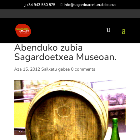
+34 943 550 575
info@sagardoarenlurraldea.eus
Abenduko zubia
Sagardoetxea Museoan.
Aza 15, 2012
Sailkatu gabea
0 comments