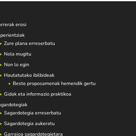
rrerak erosi
perientziak
Zure plana erreserbatu
Nola mugitu
Non lo egin
Hautatutako ibilbideak
Beste proposamenak hemendik gertu
Gidak eta informazio praktikoa
agardotegiak
Sagardotegia erreserbatu
Sagardotegia aukeratu
Garraioa sagardotegietara