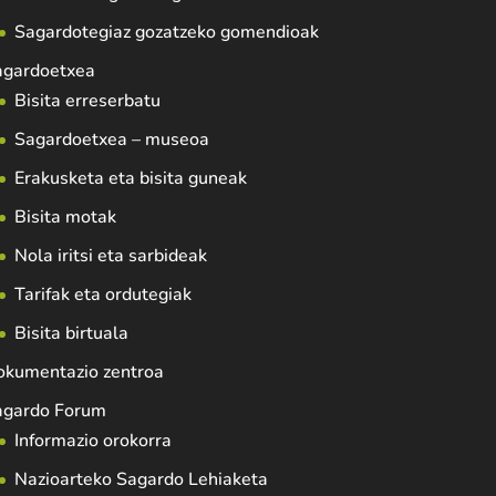
Sagardotegiaz gozatzeko gomendioak
agardoetxea
Bisita erreserbatu
Sagardoetxea – museoa
Erakusketa eta bisita guneak
Bisita motak
Nola iritsi eta sarbideak
Tarifak eta ordutegiak
Bisita birtuala
okumentazio zentroa
agardo Forum
Informazio orokorra
Nazioarteko Sagardo Lehiaketa