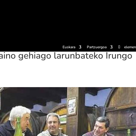
erosi
Esperientziak
Sagardotegiak
Sagardoetxea
Dokumen
Euskara
Partzuergoa
elemen
aino gehiago larunbateko Irungo