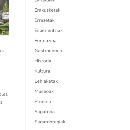
Ekitaldiak
Erakusketak
Errezetak
Esperientziak
Formazioa
as
Gastronomia
Historia
Kultura
Lehiaketak
Museoak
ables
Prentsa
ez
Sagardoa
Sagardotegiak