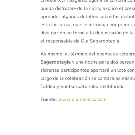
En este XVIII Sagardo Eguna se contará co
pueda disfrutar» de la sidra, explicó el p
aprender algunos detalles sobre las distin
esta iniciativa, que se introdujo por prime
divulgación en torno a la degustación de la
el responsable de Ola Sagardotegia.
Asimismo, al término del evento se celebr
Sagardotegia
y una noche para dos person
sidrerías participantes aportará un lote con
largo de la celebración se contará asimismo
Taldea y Kontserbatorioko trikitilariak.
Fuente
:
www.diariovasco.com