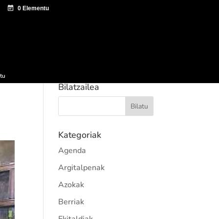
tazio zentroa
Sagardo Forum
Hedapena
tu
Bilatzailea
Kategoriak
Agenda
Argitalpenak
Azokak
Berriak