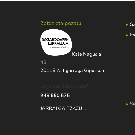
Zatoz eta gozatu
Sa
Es
Kale Nagusia,
48
20115 Astigarraga Gipuzkoa
Laguntza behar duzu?
943 550 575
S
JARRAI GAITZAZU …