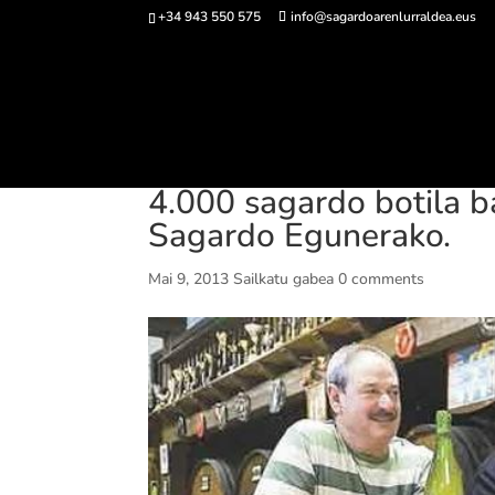
+34 943 550 575
info@sagardoarenlurraldea.eus
Sarrerak 
4.000 sagardo botila b
Sagardo Egunerako.
Mai 9, 2013
Sailkatu gabea
0 comments