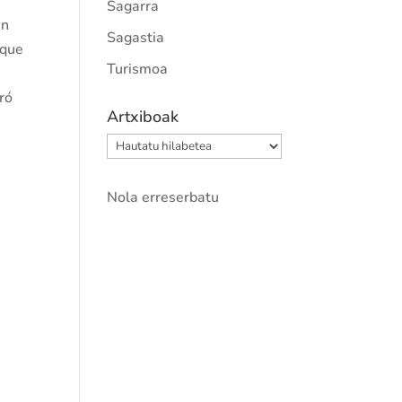
Sagarra
án
Sagastia
 que
Turismoa
ró
Artxiboak
Artxiboak
Nola erreserbatu