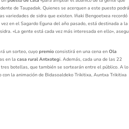
n un
puesto de cata
«para ampliar el abanico de la gente que
residente de Taupadak. Quienes se acerquen a este puesto podr
tas variedades de sidra que existen. Iñaki Bengoetxea recordó
ra vez en el Sagardo Eguna del año pasado, está destinada a la
 sidra. «La gente está cada vez más interesada en ello», asegu
ará un sorteo, cuyo
premio
consistirá en una cena en
Ola
as en la
casa rural Antxoteg
i. Además, cada una de las 22
 tres botellas, que también se sortearán entre el público. A lo
 con la animación de Bidasoaldeko Trikitixa, Auntxa Trikitixa