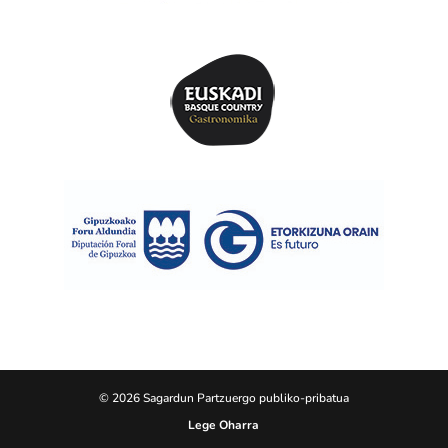
© 2026 Sagardun Partzuergo publiko-pribatua
Lege Oharra