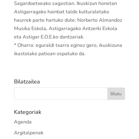
Sagardoetxeako sagastian. Ikuskizun honetan
Astigarragako hainbat talde kulturaletako
haurrek parte hartuko dute: Norberto Almandoz
Musika Eskola, Astigarragako Antzerki Eskola
eta Astigar E.O.E.ko dantzariak.
* Oharra: eguraldi txarra eginez gero, ikuskizuna
ikastolako patioan ospatuko da.
Bilatzailea
Kategoriak
Agenda
Argitalpenak