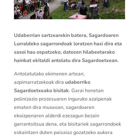
Udaberrian sartzearekin batera, Sagardoaren
Lurraldeko sagarrondoak loratzen hasi dira eta
sasoi hau ospatzeko, datozen hilabeetarako
hainbat ekitaldi antolatu dira Sagardoetxean.
Antolatutako ekimenen artean,
azpimarratzekoak dira
udaberriko
Sagardoetxeako bisitak
. Garai honetan
polinizazio prozesuaren inguruko azalpenak
ematen dira museoan, sagardoaren
ekoizpenaren alderdi ezezagun bezain
garrantsitsua dena, eta bisitariek sagarrondoek
eskaintzen duten paisaiaz gozatzeko aukera