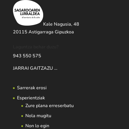
Kale Nagusia, 48
20115 Astigarraga Gipuzkoa
Laguntza behar duzu?
943 550 575
JARRAI GAITZAZU …
Sarrerak erosi
Esperientziak
Zure plana erreserbatu
Nola mugitu
Non lo egin