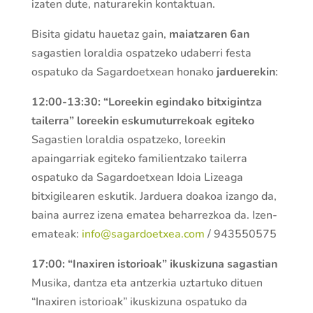
izaten dute, naturarekin kontaktuan.
Bisita gidatu hauetaz gain,
maiatzaren 6an
sagastien loraldia ospatzeko udaberri festa
ospatuko da Sagardoetxean honako
jarduerekin
:
12:00-13:30: “Loreekin egindako bitxigintza
tailerra” loreekin eskumuturrekoak egiteko
Sagastien loraldia ospatzeko, loreekin
apaingarriak egiteko familientzako tailerra
ospatuko da Sagardoetxean Idoia Lizeaga
bitxigilearen eskutik. Jarduera doakoa izango da,
baina aurrez izena ematea beharrezkoa da. Izen-
emateak:
info@sagardoetxea.com
/ 943550575
17:00: “Inaxiren istorioak” ikuskizuna sagastian
Musika, dantza eta antzerkia uztartuko dituen
“Inaxiren istorioak” ikuskizuna ospatuko da