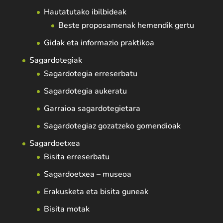
Hautatutako ibilbideak
Beste proposamenak hemendik gertu
Gidak eta informazio praktikoa
Sagardotegiak
Sagardotegia erreserbatu
Sagardotegia aukeratu
Garraioa sagardotegietara
Sagardotegiaz gozatzeko gomendioak
Sagardoetxea
Bisita erreserbatu
Sagardoetxea – museoa
Erakusketa eta bisita guneak
Bisita motak