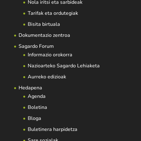
Nola iritsi eta sarbideak
Tarifak eta ordutegiak
Bisita birtuala
Dokumentazio zentroa
Sagardo Forum
Informazio orokorra
Nazioarteko Sagardo Lehiaketa
Aurreko edizioak
Hedapena
Agenda
Boletina
Bloga
Buletinera harpidetza
Sare sozialak