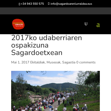
+34 943 550 575
info@sagardoarenlurraldea.eus
2017ko udaberriaren
ospakizuna
Sagardoetxean
Mai 1, 2017
Ekitaldiak
,
Museoak
,
Sagastia
0 comments