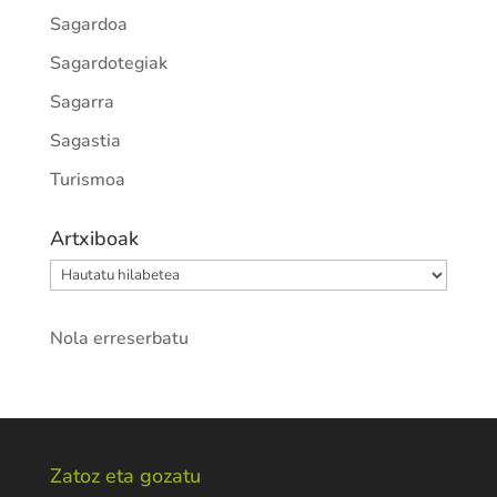
Sagardoa
Sagardotegiak
Sagarra
Sagastia
Turismoa
Artxiboak
Artxiboak
Nola erreserbatu
Zatoz eta gozatu