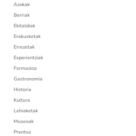
Azokak
Berriak
Ekitaldiak
Erakusketak
Errezetak
Esperientziak
Formazioa
Gastronomia
Historia
Kultura
Lehiaketak
Museoak
Prentsa