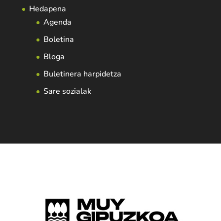
Hedapena
Agenda
Boletina
Bloga
Buletinera harpidetza
Sare sozialak