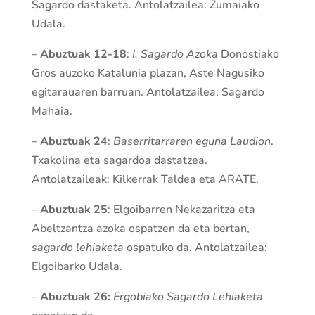
Sagardo dastaketa. Antolatzailea: Zumaiako
Udala.
–
Abuztuak 12-18
:
I. Sagardo Azoka
Donostiako
Gros auzoko Katalunia plazan, Aste Nagusiko
egitarauaren barruan. Antolatzailea: Sagardo
Mahaia.
–
Abuztuak 24
:
Baserritarraren eguna Laudion
.
Txakolina eta sagardoa dastatzea.
Antolatzaileak: Kilkerrak Taldea eta ARATE.
–
Abuztuak 25
: Elgoibarren Nekazaritza eta
Abeltzantza azoka ospatzen da eta bertan,
sagardo lehiaketa
ospatuko da. Antolatzailea:
Elgoibarko Udala.
–
Abuztuak 26:
Ergobiako Sagardo Lehiaketa