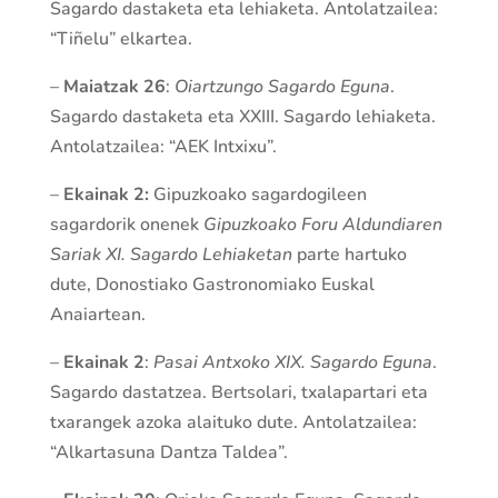
Sagardo dastaketa eta lehiaketa. Antolatzailea:
“Tiñelu” elkartea.
–
Maiatzak 26
:
Oiartzungo Sagardo Eguna
.
Sagardo dastaketa eta XXIII. Sagardo lehiaketa.
Antolatzailea: “AEK Intxixu”.
–
Ekainak 2:
Gipuzkoako sagardogileen
sagardorik onenek
Gipuzkoako Foru Aldundiaren
Sariak XI. Sagardo Lehiaketan
parte hartuko
dute, Donostiako Gastronomiako Euskal
Anaiartean.
–
Ekainak 2
:
Pasai Antxoko XIX. Sagardo Eguna
.
Sagardo dastatzea. Bertsolari, txalapartari eta
txarangek azoka alaituko dute. Antolatzailea:
“Alkartasuna Dantza Taldea”.