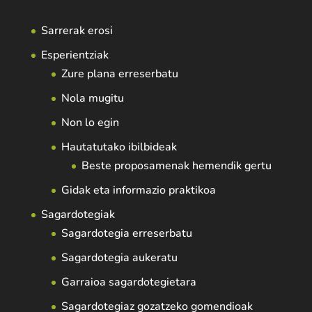
Sarrerak erosi
Esperientziak
Zure plana erreserbatu
Nola mugitu
Non lo egin
Hautatutako ibilbideak
Beste proposamenak hemendik gertu
Gidak eta informazio praktikoa
Sagardotegiak
Sagardotegia erreserbatu
Sagardotegia aukeratu
Garraioa sagardotegietara
Sagardotegiaz gozatzeko gomendioak