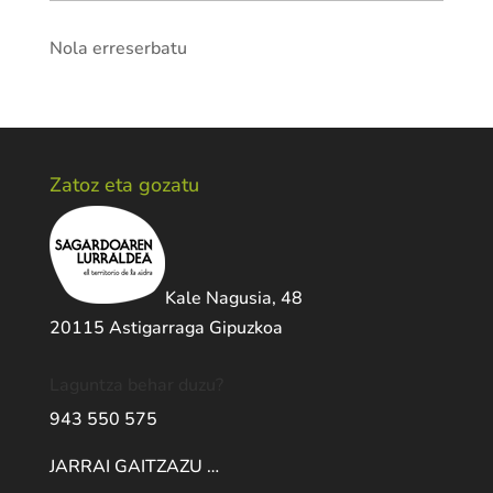
Nola erreserbatu
Zatoz eta gozatu
Kale Nagusia, 48
20115 Astigarraga Gipuzkoa
Laguntza behar duzu?
943 550 575
JARRAI GAITZAZU …