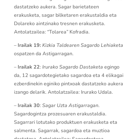
dastatzeko aukera. Sagar barietateen
erakusketa, sagar bilketaren erakustaldia eta
Dolareko aintzinako tresnen erakusketa.
Antolatzailea: “Tolarea” Kofradia.
–
Irailak 19:
Kizkia Taldearen Sagardo Lehiaketa
ospatzen da Astigarragan.
–
Irailak 22
:
Irurako Sagardo Dastaketa
egingo
da, 12 sagardotegietako sagardoa eta 4 elikagai
ezberdinekin eginiko pintxoak dastatzeko aukera
izango delarik. Antolatzailea: Irurako Udala.
–
Irailak 30
:
Sagar Uzta Astigarragan
.
Sagardogintza prozesuaren erakustaldia.
Sagarrari lotutako produktuen erakusketa eta
salmenta. Sagarrak, sagardoa eta muztioa