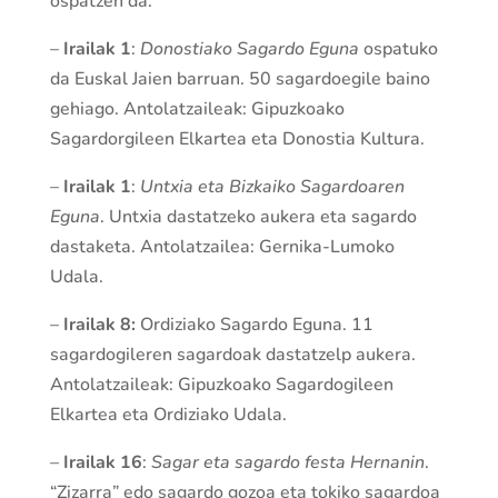
ospatzen da.
–
Irailak 1
:
Donostiako Sagardo Eguna
ospatuko
da Euskal Jaien barruan. 50 sagardoegile baino
gehiago. Antolatzaileak: Gipuzkoako
Sagardorgileen Elkartea eta Donostia Kultura.
–
Irailak 1
:
Untxia eta Bizkaiko Sagardoaren
Eguna
. Untxia dastatzeko aukera eta sagardo
dastaketa. Antolatzailea: Gernika-Lumoko
Udala.
–
Irailak 8:
Ordiziako Sagardo Eguna. 11
sagardogileren sagardoak dastatzelp aukera.
Antolatzaileak: Gipuzkoako Sagardogileen
Elkartea eta Ordiziako Udala.
–
Irailak 16
:
Sagar eta sagardo festa Hernanin
.
“Zizarra” edo sagardo gozoa eta tokiko sagardoa