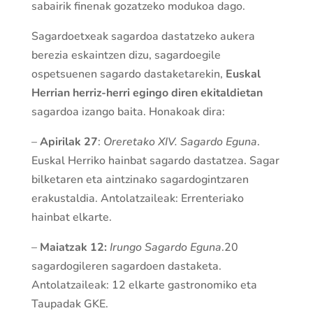
sabairik finenak gozatzeko modukoa dago.
Sagardoetxeak sagardoa dastatzeko aukera
berezia eskaintzen dizu, sagardoegile
ospetsuenen sagardo dastaketarekin,
Euskal
Herrian herriz-herri egingo diren ekitaldietan
sagardoa izango baita. Honakoak dira:
–
Apirilak 27
:
Oreretako XIV. Sagardo Eguna
.
Euskal Herriko hainbat sagardo dastatzea. Sagar
bilketaren eta aintzinako sagardogintzaren
erakustaldia. Antolatzaileak: Errenteriako
hainbat elkarte.
–
Maiatzak 12:
Irungo Sagardo Eguna
.20
sagardogileren sagardoen dastaketa.
Antolatzaileak: 12 elkarte gastronomiko eta
Taupadak GKE.