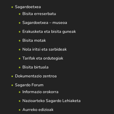
Sagardoetxea
Bisita erreserbatu
Sagardoetxea – museoa
Erakusketa eta bisita guneak
Bisita motak
Nola iritsi eta sarbideak
Tarifak eta ordutegiak
Bisita birtuala
Dokumentazio zentroa
Sagardo Forum
Informazio orokorra
Nazioarteko Sagardo Lehiaketa
Aurreko edizioak