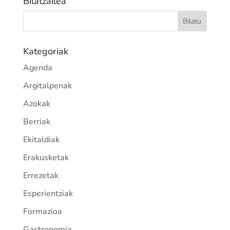
Bilatzailea
Kategoriak
Agenda
Argitalpenak
Azokak
Berriak
Ekitaldiak
Erakusketak
Errezetak
Esperientziak
Formazioa
Gastronomia