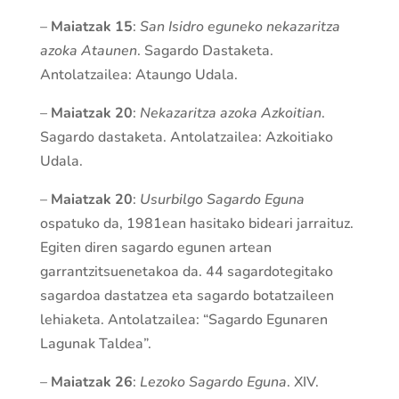
–
Maiatzak 15
:
San Isidro eguneko nekazaritza
azoka Ataunen
. Sagardo Dastaketa.
Antolatzailea: Ataungo Udala.
–
Maiatzak 20
:
Nekazaritza azoka Azkoitian
.
Sagardo dastaketa. Antolatzailea: Azkoitiako
Udala.
–
Maiatzak 20
:
Usurbilgo Sagardo Eguna
ospatuko da, 1981ean hasitako bideari jarraituz.
Egiten diren sagardo egunen artean
garrantzitsuenetakoa da. 44 sagardotegitako
sagardoa dastatzea eta sagardo botatzaileen
lehiaketa. Antolatzailea: “Sagardo Egunaren
Lagunak Taldea”.
–
Maiatzak 26
:
Lezoko Sagardo Eguna
. XIV.