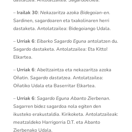
dastatzea. Antolatzailea: Sagardoetxea.
–
Irailak 30
:
Nekazaritza azoka Bidegoian-en
.
Sardinen, sagardoaren eta txakolinaren herri
dastaketa. Antolatzailea: Bidegoiango Udala.
–
Urriak 6
:
Eibarko Sagardo Eguna
antolatzen du.
Sagardo dastaketa. Antolatzailea: Eta Kitto!
Elkartea.
–
Urriak 6
: Abeltzaintza eta nekazaritza azoka
Oñatin.
Sagardo dastatzea
. Antolatzailea:
Oñatiko Udala eta Baserritar Elkartea.
–
Urriak 6
:
Sagardo Eguna Abanto Zierbenan
.
Sagarren bidez sagardoa nola egiten den
ikusteko erakustaldia. Kirikoketa. Antolatzaileak:
meatzaldeko Harrigorria D.T. eta Abanto
Zierbenako Udala.