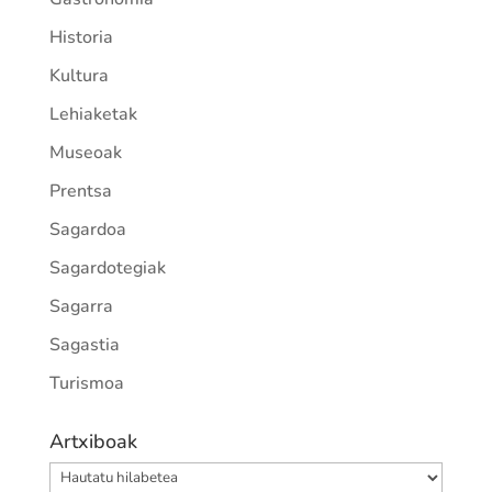
Historia
Kultura
Lehiaketak
Museoak
Prentsa
Sagardoa
Sagardotegiak
Sagarra
Sagastia
Turismoa
Artxiboak
Artxiboak