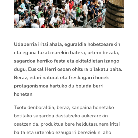
Udaberria iritsi ahala, eguraldia hobetzearekin
eta eguna luzatzearekin batera, urtero bezala,
sagardoa herriko festa eta ekitaldietan izango
dugu, Euskal Herri osoan ohitura bilakatu baita.
Beraz, edari natural eta freskagarri honek
protagonismoa hartuko du bolada berri
honetan
.
Txotx denboraldia, beraz, kanpaina honetako
botilako sagardoa dastatzeko aukerarekin
osatzen da, produktua bere heldutasunera iritsi
baita eta urteroko ezaugarri bereziekin, aho