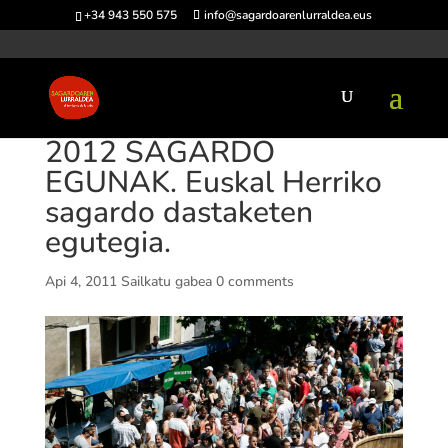
+34 943 550 575
info@sagardoarenlurraldea.eus
2012 SAGARDO
EGUNAK. Euskal Herriko
sagardo dastaketen
egutegia.
Api 4, 2011
Sailkatu gabea
0 comments