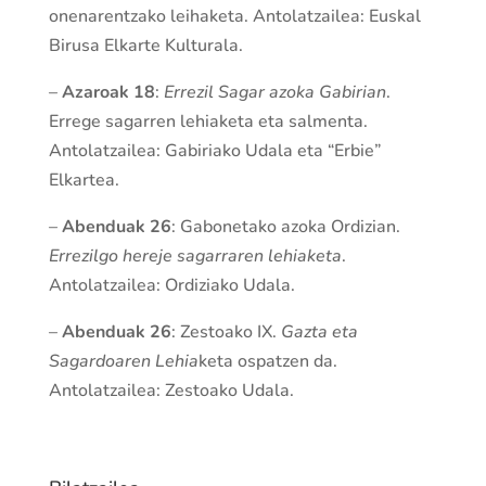
onenarentzako leihaketa. Antolatzailea: Euskal
Birusa Elkarte Kulturala.
–
Azaroak 18
:
Errezil Sagar azoka Gabirian
.
Errege sagarren lehiaketa eta salmenta.
Antolatzailea: Gabiriako Udala eta “Erbie”
Elkartea.
–
Abenduak 26
: Gabonetako azoka Ordizian.
Errezilgo hereje sagarraren lehiaketa
.
Antolatzailea: Ordiziako Udala.
–
Abenduak 26
: Zestoako IX.
Gazta eta
Sagardoaren Lehia
keta ospatzen da.
Antolatzailea: Zestoako Udala.