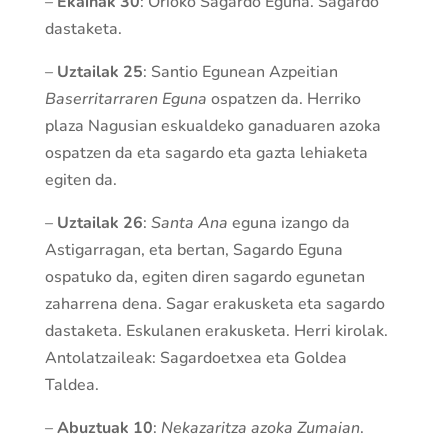
–
Ekainak 30
: Orioko Sagardo Eguna. Sagardo
dastaketa.
–
Uztailak 25
: Santio Egunean Azpeitian
Baserritarraren Eguna
ospatzen da. Herriko
plaza Nagusian eskualdeko ganaduaren azoka
ospatzen da eta sagardo eta gazta lehiaketa
egiten da.
–
Uztailak 26
:
Santa Ana
eguna izango da
Astigarragan, eta bertan, Sagardo Eguna
ospatuko da, egiten diren sagardo egunetan
zaharrena dena. Sagar erakusketa eta sagardo
dastaketa. Eskulanen erakusketa. Herri kirolak.
Antolatzaileak: Sagardoetxea eta Goldea
Taldea.
–
Abuztuak 10
:
Nekazaritza azoka Zumaian
.