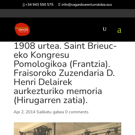
+34 943 550 575
info@sagardoarenlurraldea.eus
1908 urtea. Saint Brieuc-
eko Kongresu
Pomologikoa (Frantzia).
Fraisoroko Zuzendaria D.
Henri Delairek
aurkezturiko memoria
(Hirugarren zatia).
Api 2, 2014
Sailkatu gabea
0 comments