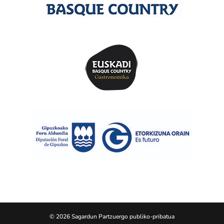
© 2026 Sagardun Partzuergo publiko-pribatua