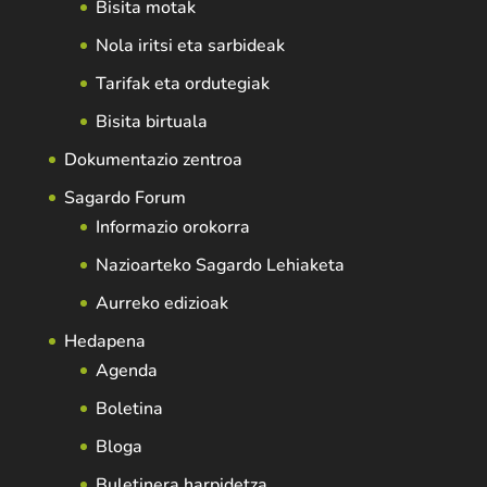
Bisita motak
Nola iritsi eta sarbideak
Tarifak eta ordutegiak
Bisita birtuala
Dokumentazio zentroa
Sagardo Forum
Informazio orokorra
Nazioarteko Sagardo Lehiaketa
Aurreko edizioak
Hedapena
Agenda
Boletina
Bloga
Buletinera harpidetza