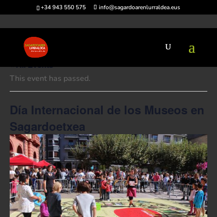
+34 943 550 575
info@sagardoarenlurraldea.eus
« All Events
This event has passed.
Día Internacional de los Museos en
Sagardoetxea