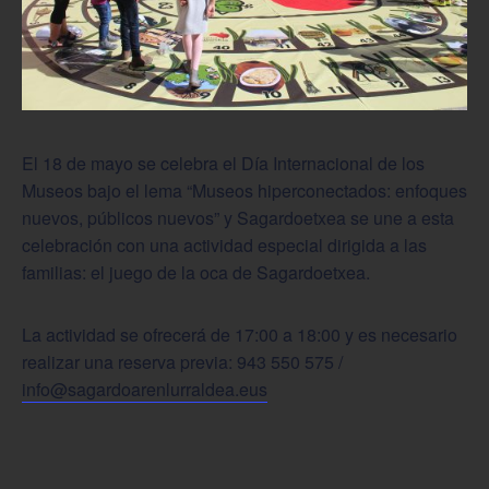
El 18 de mayo se celebra el Día Internacional de los
Museos bajo el lema “Museos hiperconectados: enfoques
nuevos, públicos nuevos” y Sagardoetxea se une a esta
celebración con una actividad especial dirigida a las
familias: el juego de la oca de Sagardoetxea.
La actividad se ofrecerá de 17:00 a 18:00 y es necesario
realizar una reserva previa: 943 550 575 /
info@sagardoarenlurraldea.eus