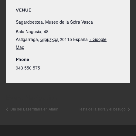
VENUE
Sagardoetxea, Museo de la Sidra Vasca
Kale Nagusia, 48
Astigarraga
,
Gipuzkoa
20115
España
+ Google
Map
Phone
943 550 575
Event Navigation
Día del Baserritarra en Ataun
Fiesta de la sidra y el besugo