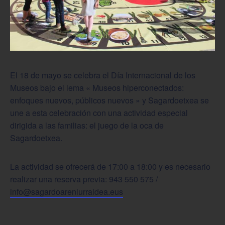
El 18 de mayo se celebra el Día Internacional de los
Museos bajo el lema « Museos hiperconectados:
enfoques nuevos, públicos nuevos » y Sagardoetxea se
une a esta celebración con una actividad especial
dirigida a las familias: el juego de la oca de
Sagardoetxea.
La actividad se ofrecerá de 17:00 a 18:00 y es necesario
realizar una reserva previa: 943 550 575 /
info@sagardoarenlurraldea.eus