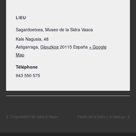
LIEU
Sagardoetxea, Museo de la Sidra Vasca
Kale Nagusia, 48
Astigarraga
,
Gipuzkoa
20115
España
+ Google
Map
Téléphone
943 550 575
Navigation Évènement
Dégustation de cidre à Ataun
Fiesta de la sidra y el besugo