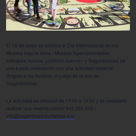
El 18 de mayo se celebra el Día Internacional de los
Museos bajo el lema «Museos hiperconectados:
enfoques nuevos, públicos nuevos» y Sagardoetxea se
une a esta celebración con una actividad especial
dirigida a las familias: el juego de la oca de
Sagardoetxea.
La actividad se ofrecerá de 17:00 a 18:00 y es necesario
realizar una reserva previa: 943 550 575 /
info@sagardoarenlurraldea.eus