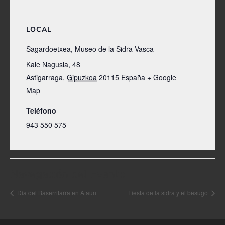
LOCAL
Sagardoetxea, Museo de la Sidra Vasca
Kale Nagusia, 48
Astigarraga
,
Gipuzkoa
20115
España
+ Google
Map
Teléfono
943 550 575
Navegación del Evento
Día del Baserritarra en Ataun
Fiesta de la sidra y el besugo