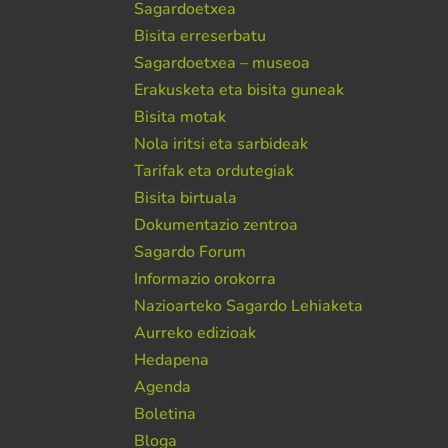
Sagardoetxea
Bisita erreserbatu
Sagardoetxea – museoa
Erakusketa eta bisita guneak
Bisita motak
Nola iritsi eta sarbideak
Tarifak eta ordutegiak
Bisita birtuala
Dokumentazio zentroa
Sagardo Forum
Informazio orokorra
Nazioarteko Sagardo Lehiaketa
Aurreko edizioak
Hedapena
Agenda
Boletina
Bloga