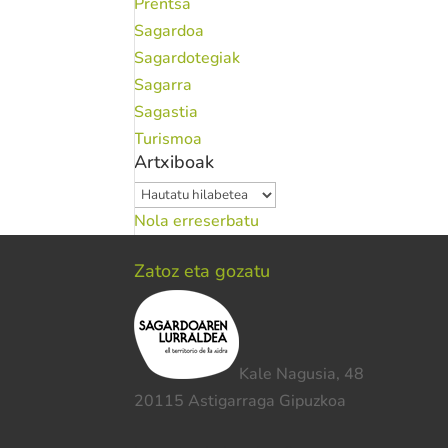
Prentsa
Sagardoa
Sagardotegiak
Sagarra
Sagastia
Turismoa
Artxiboak
Artxiboak
Nola erreserbatu
Zatoz eta gozatu
Kale Nagusia, 48
20115 Astigarraga Gipuzkoa