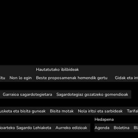
Hautatutako ibilbideak
itu
Non lo egin
Beste proposamenak hemendik gertu
Gidak eta i
Garraioa sagardotegietara
Sagardotegiaz gozatzeko gomendioak
usketa eta bisita guneak
Bisita motak
Nola iritsi eta sarbideak
Tarif
Hedapena
ioarteko Sagardo Lehiaketa
Aurreko edizioak
Agenda
Boletina
B