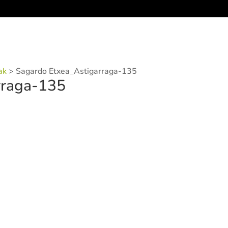
ak
>
Sagardo Etxea_Astigarraga-135
rraga-135