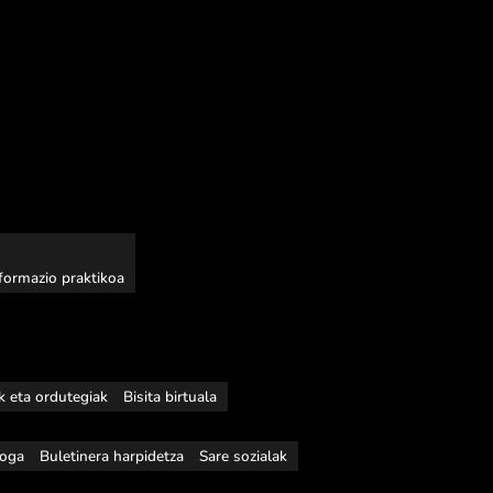
nformazio praktikoa
ak eta ordutegiak
Bisita birtuala
loga
Buletinera harpidetza
Sare sozialak