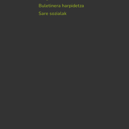
Buletinera harpidetza
Sare sozialak