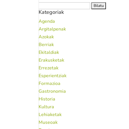
Bilatu:
Kategoriak
Agenda
Argitalpenak
Azokak
Berriak
Ekitaldiak
Erakusketak
Errezetak
Esperientziak
Formazioa
Gastronomia
Historia
Kultura
Lehiaketak
Museoak