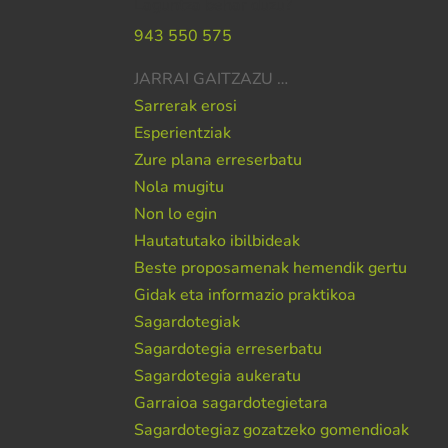
Laguntza behar duzu?
943 550 575
JARRAI GAITZAZU …
Sarrerak erosi
Esperientziak
Zure plana erreserbatu
Nola mugitu
Non lo egin
Hautatutako ibilbideak
Beste proposamenak hemendik gertu
Gidak eta informazio praktikoa
Sagardotegiak
Sagardotegia erreserbatu
Sagardotegia aukeratu
Garraioa sagardotegietara
Sagardotegiaz gozatzeko gomendioak