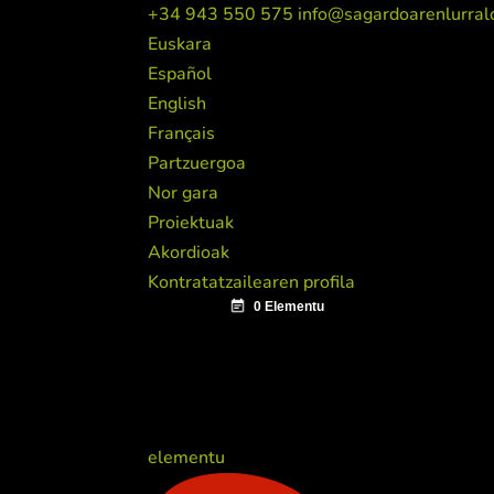
+34 943 550 575
info@sagardoarenlurral
Euskara
Español
English
Français
Partzuergoa
Nor gara
Proiektuak
Akordioak
Kontratatzailearen profila
elementu