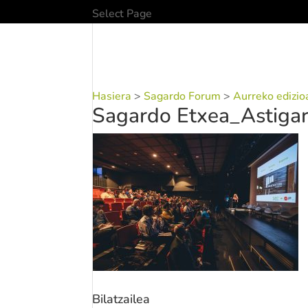
Select Page
Hasiera
>
Sagardo Forum
>
Aurreko edizio
Sagardo Etxea_Astiga
Bilatzailea