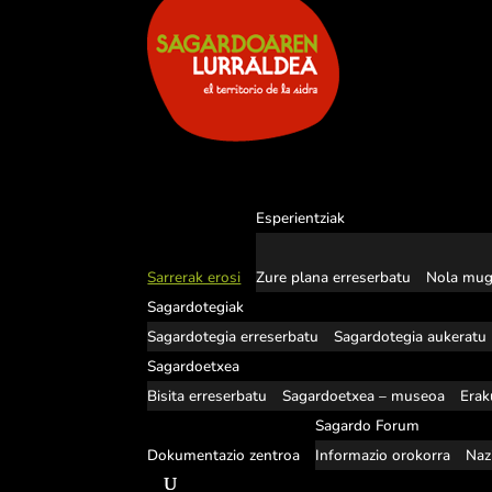
Esperientziak
Sarrerak erosi
Zure plana erreserbatu
Nola mug
Sagardotegiak
Sagardotegia erreserbatu
Sagardotegia aukeratu
Sagardoetxea
Bisita erreserbatu
Sagardoetxea – museoa
Erak
Sagardo Forum
Dokumentazio zentroa
Informazio orokorra
Naz