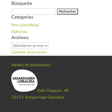
Búsqueda
Rechercher :
Categorías
Non classifié(e)
Sidrerías
Archivos
Archivos
Coment réserver/a>
Venez et decouvrez
Kale Nagusia, 48
20115 Astigarraga Gipuzkoa
Do you need help ?