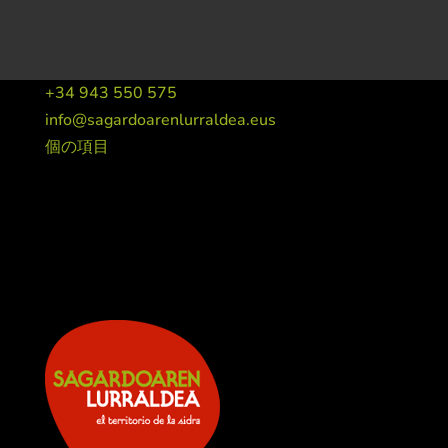
+34 943 550 575
info@sagardoarenlurraldea.eus
個の項目