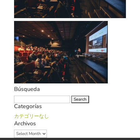
Búsqueda
Search
Categorías
for:
カテゴリーなし
Archivos
Archivos