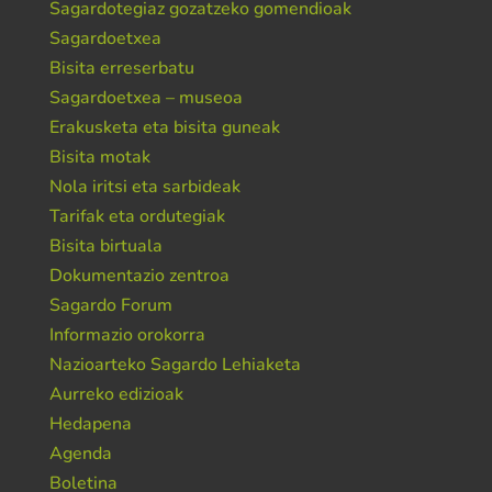
Sagardotegiaz gozatzeko gomendioak
Sagardoetxea
Bisita erreserbatu
Sagardoetxea – museoa
Erakusketa eta bisita guneak
Bisita motak
Nola iritsi eta sarbideak
Tarifak eta ordutegiak
Bisita birtuala
Dokumentazio zentroa
Sagardo Forum
Informazio orokorra
Nazioarteko Sagardo Lehiaketa
Aurreko edizioak
Hedapena
Agenda
Boletina