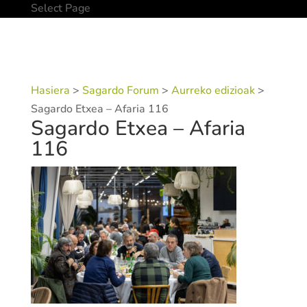
Select Page
Hasiera
>
Sagardo Forum
>
Aurreko edizioak
>
Sagardo Etxea – Afaria 116
Sagardo Etxea – Afaria
116