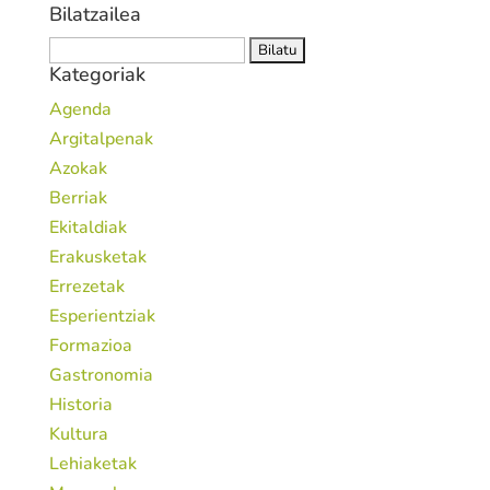
Bilatzailea
Bilatu:
Kategoriak
Agenda
Argitalpenak
Azokak
Berriak
Ekitaldiak
Erakusketak
Errezetak
Esperientziak
Formazioa
Gastronomia
Historia
Kultura
Lehiaketak