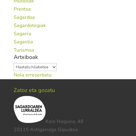
Museoak
Prentsa
Sagardoa
Sagardotegiak
Sagarra
Sagastia
Turismoa
Artxiboak
Artxiboak
Nola erreserbatu
Zatoz eta gozatu
Kale Nagusia, 48
20115 Astigarraga Gipuzkoa