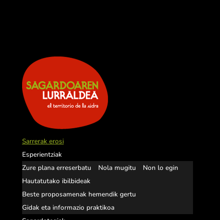
Sarrerak erosi
Esperientziak
Zure plana erreserbatu
Nola mugitu
Non lo egin
Hautatutako ibilbideak
Beste proposamenak hemendik gertu
Gidak eta informazio praktikoa