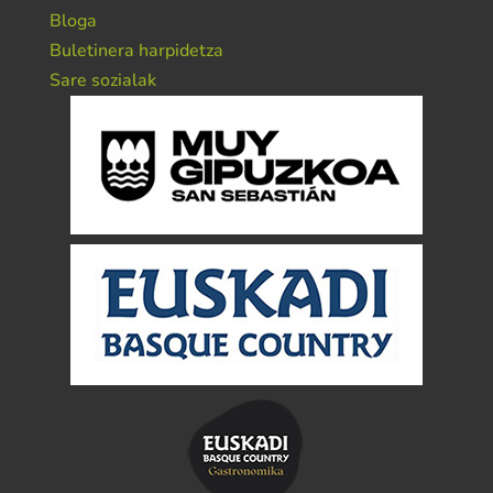
Bloga
Buletinera harpidetza
Sare sozialak