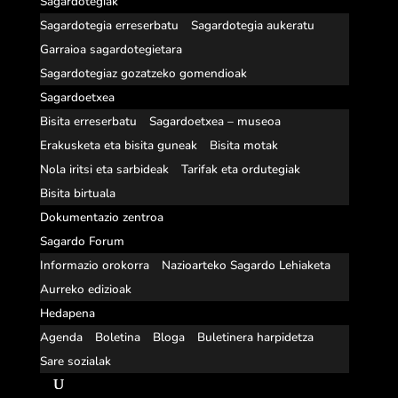
Sagardotegiak
Sagardotegia erreserbatu
Sagardotegia aukeratu
Garraioa sagardotegietara
Sagardotegiaz gozatzeko gomendioak
Sagardoetxea
Bisita erreserbatu
Sagardoetxea – museoa
Erakusketa eta bisita guneak
Bisita motak
Nola iritsi eta sarbideak
Tarifak eta ordutegiak
Bisita birtuala
Dokumentazio zentroa
Sagardo Forum
Informazio orokorra
Nazioarteko Sagardo Lehiaketa
Aurreko edizioak
Hedapena
Agenda
Boletina
Bloga
Buletinera harpidetza
Sare sozialak