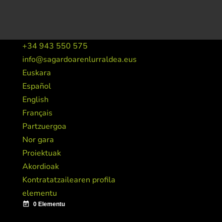
+34 943 550 575
info@sagardoarenlurraldea.eus
Euskara
Español
English
Français
Partzuergoa
Nor gara
Proiektuak
Akordioak
Kontratatzailearen profila
elementu