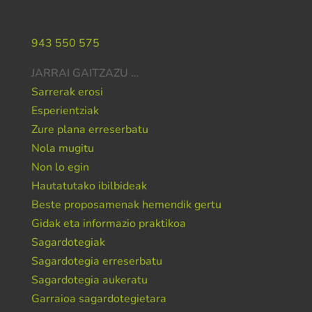
Laguntza behar duzu?
943 550 575
JARRAI GAITZAZU …
Sarrerak erosi
Esperientziak
Zure plana erreserbatu
Nola mugitu
Non lo egin
Hautatutako ibilbideak
Beste proposamenak hemendik gertu
Gidak eta informazio praktikoa
Sagardotegiak
Sagardotegia erreserbatu
Sagardotegia aukeratu
Garraioa sagardotegietara