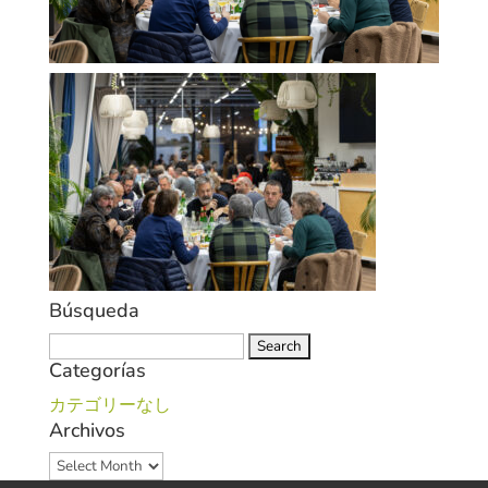
Búsqueda
Search
Categorías
for:
カテゴリーなし
Archivos
Archivos