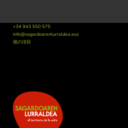
+34 943 550 575
info@sagardoarenlurraldea.eus
個の項目