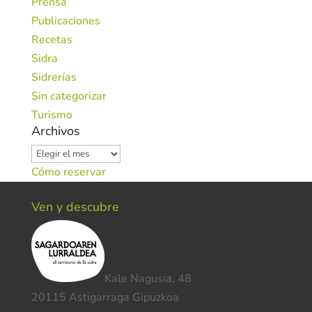
Prensa
Publicaciones
Recetas
Sidra
Sidrerías
Sin categorizar
Turismo
Archivos
Archivos
Cómo reservar
Ven y descubre
Kale Nagusia, 48
20115 Astigarraga Gipuzkoa