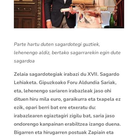
Parte hartu duten sagardotegi guztiek,
lehenengo aldiz, bertako sagarrarekin egin dute
sagardoa
Zelaia sagardotegiak irabazi du XVII. Sagardo
Lehiaketa. Gipuzkoako Foru Aldundia Sariak,
eta, lehenengo sariaren irabazleak jaso ohi
dituen hiru mila euro, garaikurra eta txapela ez
ezik, opari berri bat ere etxeratu du:
irabazlearen egiaztagiri zigilu bat, saria jaso
ondorengo kanpainan erabiltzea izango duena.
Bigarren eta hirugarren postuak Zapiain eta