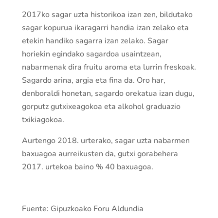
2017ko sagar uzta historikoa izan zen, bildutako
sagar kopurua ikaragarri handia izan zelako eta
etekin handiko sagarra izan zelako. Sagar
horiekin egindako sagardoa usaintzean,
nabarmenak dira fruitu aroma eta lurrin freskoak.
Sagardo arina, argia eta fina da. Oro har,
denboraldi honetan, sagardo orekatua izan dugu,
gorputz gutxixeagokoa eta alkohol graduazio
txikiagokoa.
Aurtengo 2018. urterako, sagar uzta nabarmen
baxuagoa aurreikusten da, gutxi gorabehera
2017. urtekoa baino % 40 baxuagoa.
Fuente: Gipuzkoako Foru Aldundia