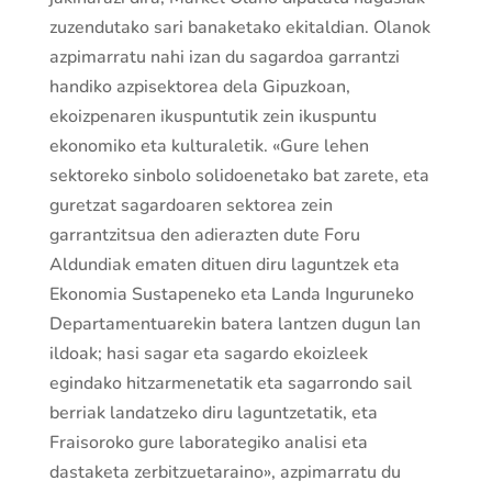
zuzendutako sari banaketako ekitaldian. Olanok
azpimarratu nahi izan du sagardoa garrantzi
handiko azpisektorea dela Gipuzkoan,
ekoizpenaren ikuspuntutik zein ikuspuntu
ekonomiko eta kulturaletik. «Gure lehen
sektoreko sinbolo solidoenetako bat zarete, eta
guretzat sagardoaren sektorea zein
garrantzitsua den adierazten dute Foru
Aldundiak ematen dituen diru laguntzek eta
Ekonomia Sustapeneko eta Landa Inguruneko
Departamentuarekin batera lantzen dugun lan
ildoak; hasi sagar eta sagardo ekoizleek
egindako hitzarmenetatik eta sagarrondo sail
berriak landatzeko diru laguntzetatik, eta
Fraisoroko gure laborategiko analisi eta
dastaketa zerbitzuetaraino», azpimarratu du