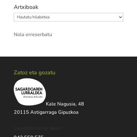
Artxiboak
Artxiboak
Nola erreserbatu
Zatoz eta gozatu
Kale Nagusia, 48
20115 Astigarraga Gipuzkoa
Laguntza behar duzu?