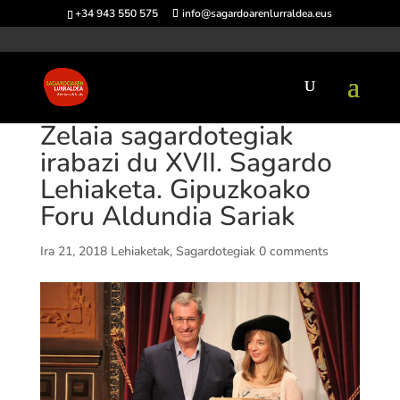
+34 943 550 575
info@sagardoarenlurraldea.eus
Zelaia sagardotegiak
irabazi du XVII. Sagardo
Lehiaketa. Gipuzkoako
Foru Aldundia Sariak
Ira 21, 2018
Lehiaketak
,
Sagardotegiak
0 comments