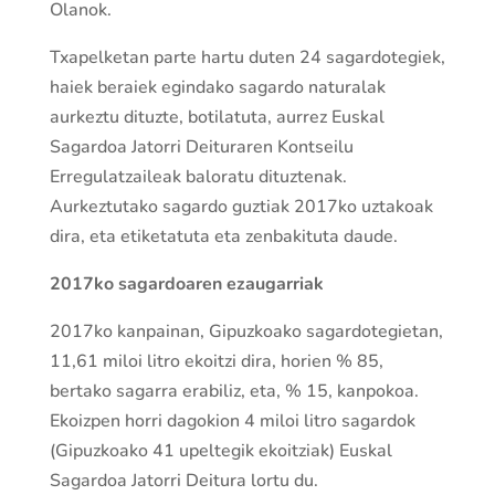
Olanok.
Txapelketan parte hartu duten 24 sagardotegiek,
haiek beraiek egindako sagardo naturalak
aurkeztu dituzte, botilatuta, aurrez Euskal
Sagardoa Jatorri Deituraren Kontseilu
Erregulatzaileak baloratu dituztenak.
Aurkeztutako sagardo guztiak 2017ko uztakoak
dira, eta etiketatuta eta zenbakituta daude.
2017ko sagardoaren ezaugarriak
2017ko kanpainan, Gipuzkoako sagardotegietan,
11,61 miloi litro ekoitzi dira, horien % 85,
bertako sagarra erabiliz, eta, % 15, kanpokoa.
Ekoizpen horri dagokion 4 miloi litro sagardok
(Gipuzkoako 41 upeltegik ekoitziak) Euskal
Sagardoa Jatorri Deitura lortu du.