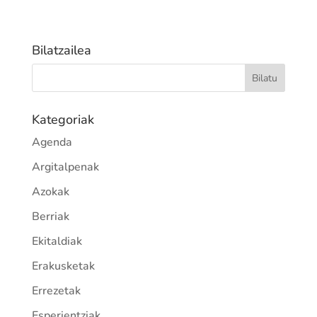
Bilatzailea
Kategoriak
Agenda
Argitalpenak
Azokak
Berriak
Ekitaldiak
Erakusketak
Errezetak
Esperientziak