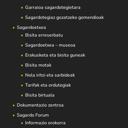
Garraioa sagardotegietara
Sagardotegiaz gozatzeko gomendioak
Sagardoetxea
Bisita erreserbatu
Sagardoetxea – museoa
Erakusketa eta bisita guneak
Bisita motak
Nola iritsi eta sarbideak
Tarifak eta ordutegiak
Bisita birtuala
Dokumentazio zentroa
Sagardo Forum
Informazio orokorra