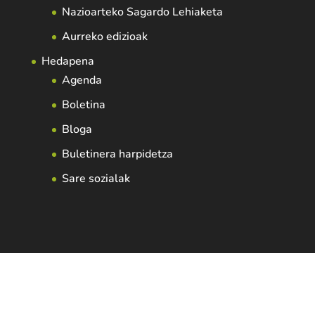
Nazioarteko Sagardo Lehiaketa
Aurreko edizioak
Hedapena
Agenda
Boletina
Bloga
Buletinera harpidetza
Sare sozialak