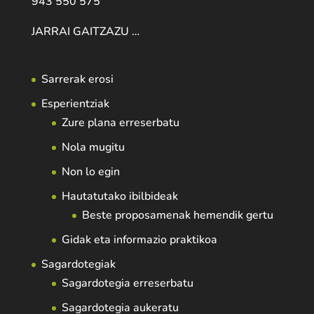
943 550 575
JARRAI GAITZAZU …
Sarrerak erosi
Esperientziak
Zure plana erreserbatu
Nola mugitu
Non lo egin
Hautatutako ibilbideak
Beste proposamenak hemendik gertu
Gidak eta informazio praktikoa
Sagardotegiak
Sagardotegia erreserbatu
Sagardotegia aukeratu