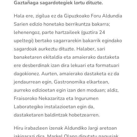
Gaztañaga sagardotegiek lortu dituzte.
Hala ere, zigilua ez da Gipuzkoako Foru Aldundia
Sarien edizio honetako berrikuntza bakarra;
lehenengoz, parte hartzaileek (guztira 24
upeltegi) bertako sagarrarekin bakarrik egindako
sagardoak aurkeztu dituzte. Halaber, sari
banaketaren ekitaldia eta amaierako dastaketa
ere desberdinak izan dira lekuari eta formatuari
dagokionez. Aurten, amaierako dastaketa ez da
jendaurrean egin, Gastronomika elkartean,
aurreko edizioetan egin izan den moduan; aldiz,
Fraisoroko Nekazaritza eta Ingurumen
Laborategiko instalazioetan egin da,
dastaketaren baldintzak hobetzearren.
Hiru irabazleen izenak Aldundiko Jargi aretoan
jakinarazi dira, Markel Olano diputatu nagusiak