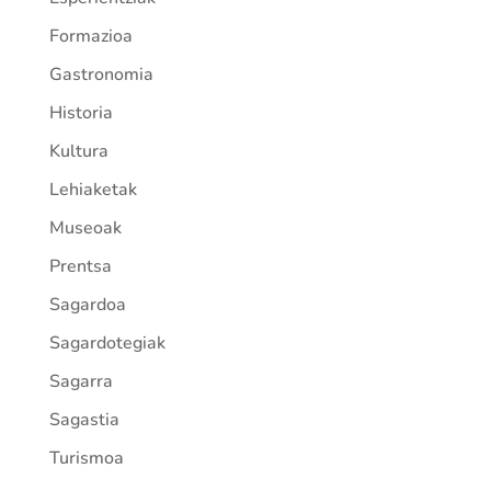
Formazioa
Gastronomia
Historia
Kultura
Lehiaketak
Museoak
Prentsa
Sagardoa
Sagardotegiak
Sagarra
Sagastia
Turismoa