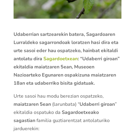
Udaberrian sartzearekin batera, Sagardoaren
Lurraldeko sagarrondoak loratzen hasi dira eta
urte sasoi eder hau ospatzeko, hainbat ekitaldi
antolatu dira
Sagardoetxean
: “Udaberri giroan”
ekitaldia maiatzaren 5ean, Museoen
Nazioarteko Egunaren ospakizuna maiatzaren
18an eta udaberriko bisita gidatuak.
Urte sasoi hau modu berezian ospatzeko,
maiatzaren 5ean
(larunbata) “
Udaberri giroan
”
ekitaldia ospatuko da
Sagardoetxeako
sagastian
familia guztiarentzat antolaturiko
jarduerekin: