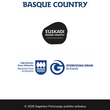
© 2026 Sagardun Partzuergo publiko-pribatua