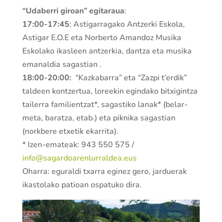
“Udaberri giroan” egitaraua
:
17:00-17:45
: Astigarragako Antzerki Eskola,
Astigar E.O.E eta Norberto Amandoz Musika
Eskolako ikasleen antzerkia, dantza eta musika
emanaldia sagastian .
18:00-20:00:
“Kazkabarra” eta “Zazpi t’erdik”
taldeen kontzertua, loreekin egindako bitxigintza
tailerra familientzat*, sagastiko lanak* (belar-
meta, baratza, etab.) eta piknika sagastian
(norkbere etxetik ekarrita).
* Izen-emateak: 943 550 575 /
info@sagardoarenlurraldea.eus
Oharra: eguraldi txarra eginez gero, jarduerak
ikastolako patioan ospatuko dira.