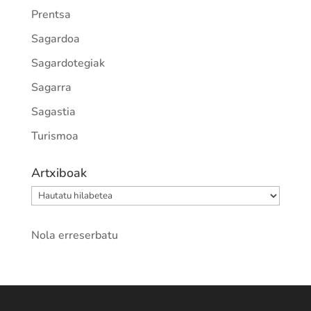
Prentsa
Sagardoa
Sagardotegiak
Sagarra
Sagastia
Turismoa
Artxiboak
Artxiboak
Nola erreserbatu