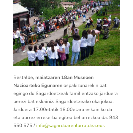
Bestalde,
maiatzaren 18an
Museoen
Nazioarteko Egunaren
ospakizunarekin bat
egingo du Sagardoetxeak familientzako jarduera
berezi bat eskainiz: Sagardoetxeako oka jokua.
Jarduera 17:00etatik 18:00etara eskainiko da
eta aurrez erreserba egitea beharrezkoa da: 943
550 575 /
info@sagardoarenlurraldea.eus