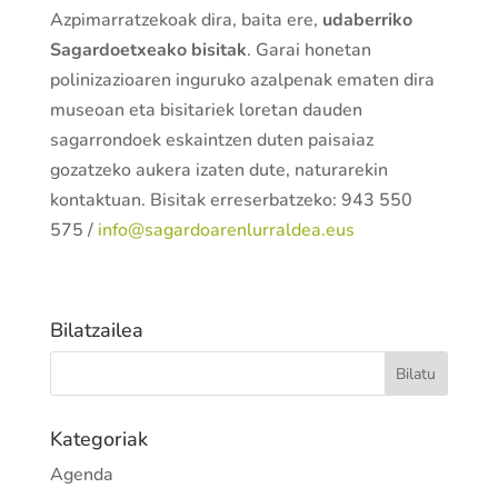
Azpimarratzekoak dira, baita ere,
udaberriko
Sagardoetxeako bisitak
. Garai honetan
polinizazioaren inguruko azalpenak ematen dira
museoan eta bisitariek loretan dauden
sagarrondoek eskaintzen duten paisaiaz
gozatzeko aukera izaten dute, naturarekin
kontaktuan. Bisitak erreserbatzeko: 943 550
575 /
info@sagardoarenlurraldea.eus
Bilatzailea
Kategoriak
Agenda