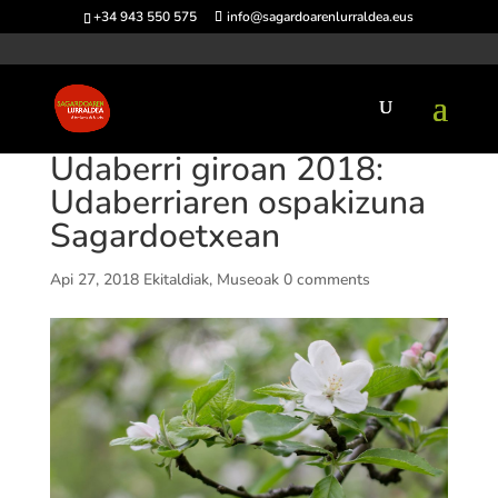
+34 943 550 575
info@sagardoarenlurraldea.eus
Udaberri giroan 2018:
Udaberriaren ospakizuna
Sagardoetxean
Api 27, 2018
Ekitaldiak
,
Museoak
0 comments