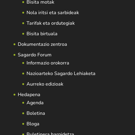
Bisita motak
Nola iritsi eta sarbideak
Tarifak eta ordutegiak
Bisita birtuala
Dokumentazio zentroa
Sagardo Forum
Informazio orokorra
Nazioarteko Sagardo Lehiaketa
Aurreko edizioak
Hedapena
Agenda
Boletina
Bloga
Buletinera harpidetza