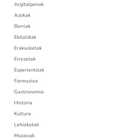
Argitalpenak
Azokak
Berriak
Ekitaldiak
Erakusketak
Errezetak
Esperientziak
Formazioa
Gastronomia
Historia
Kultura
Lehiaketak
Museoak