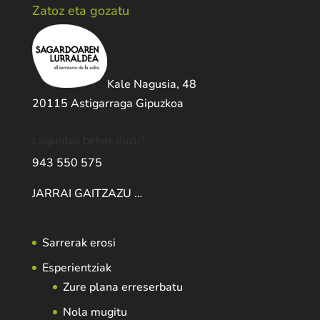
Zatoz eta gozatu
Kale Nagusia, 48
20115 Astigarraga Gipuzkoa
Laguntza behar duzu?
943 550 575
JARRAI GAITZAZU …
Sarrerak erosi
Esperientziak
Zure plana erreserbatu
Nola mugitu