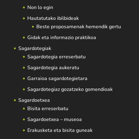
Non lo egin
Hautatutako ibilbideak
Beste proposamenak hemendik gertu
Gidak eta informazio praktikoa
Sagardotegiak
Sagardotegia erreserbatu
Sagardotegia aukeratu
Garraioa sagardotegietara
Sagardotegiaz gozatzeko gomendioak
Sagardoetxea
Bisita erreserbatu
Sagardoetxea – museoa
Erakusketa eta bisita guneak