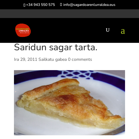
+34 943 550 575
info@sagardoarenlurraldea.eus
Saridun sagar tarta.
Ira 29, 2011
Sailkatu gabea
0 comments