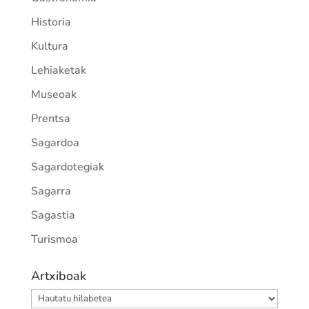
Historia
Kultura
Lehiaketak
Museoak
Prentsa
Sagardoa
Sagardotegiak
Sagarra
Sagastia
Turismoa
Artxiboak
Artxiboak