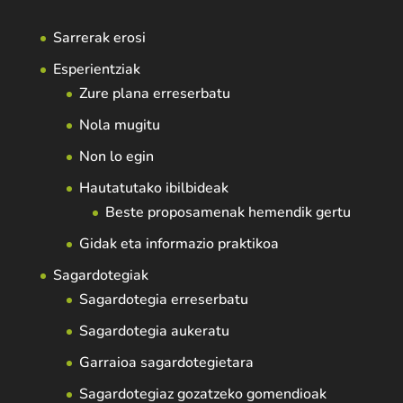
Sarrerak erosi
Esperientziak
Zure plana erreserbatu
Nola mugitu
Non lo egin
Hautatutako ibilbideak
Beste proposamenak hemendik gertu
Gidak eta informazio praktikoa
Sagardotegiak
Sagardotegia erreserbatu
Sagardotegia aukeratu
Garraioa sagardotegietara
Sagardotegiaz gozatzeko gomendioak