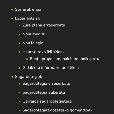
Sarrerak erosi
Esperientziak
Zure plana erreserbatu
Nola mugitu
Non lo egin
Hautatutako ibilbideak
Beste proposamenak hemendik gertu
Gidak eta informazio praktikoa
Sagardotegiak
Sagardotegia erreserbatu
Sagardotegia aukeratu
Garraioa sagardotegietara
Sagardotegiaz gozatzeko gomendioak