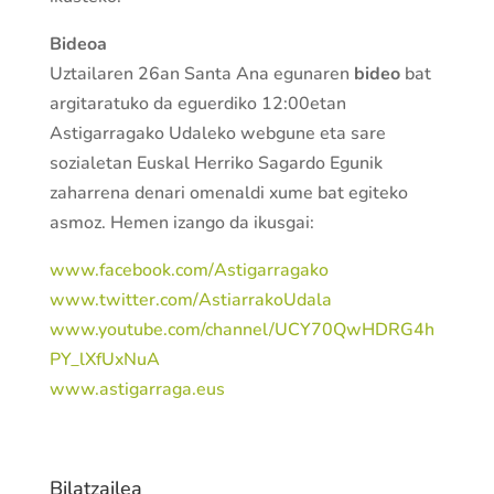
Bideoa
Uztailaren 26an Santa Ana egunaren
bideo
bat
argitaratuko da eguerdiko 12:00etan
Astigarragako Udaleko webgune eta sare
sozialetan Euskal Herriko Sagardo Egunik
zaharrena denari omenaldi xume bat egiteko
asmoz. Hemen izango da ikusgai:
www.facebook.com/Astigarragako
www.twitter.com/AstiarrakoUdala
www.youtube.com/channel/UCY70QwHDRG4h
PY_lXfUxNuA
www.astigarraga.eus
Bilatzailea