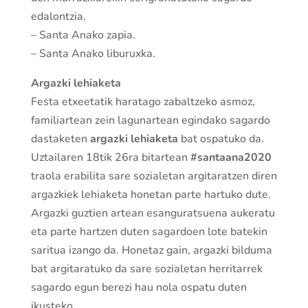
edalontzia.
– Santa Anako zapia.
– Santa Anako liburuxka.
Argazki lehiaketa
Festa etxeetatik haratago zabaltzeko asmoz,
familiartean zein lagunartean egindako sagardo
dastaketen
argazki lehiaketa
bat ospatuko da.
Uztailaren 18tik 26ra bitartean
#santaana2020
traola erabilita sare sozialetan argitaratzen diren
argazkiek lehiaketa honetan parte hartuko dute.
Argazki guztien artean esanguratsuena aukeratu
eta parte hartzen duten sagardoen lote batekin
saritua izango da. Honetaz gain, argazki bilduma
bat argitaratuko da sare sozialetan herritarrek
sagardo egun berezi hau nola ospatu duten
ikusteko.