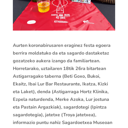
Aurten koronabirusaren eraginez festa egoera
berrira moldatuko da eta sagardo dastaketaz
gozatzeko aukera izango da familiartean.
Horretarako, uztailaren 18tik 26ra bitartean
Astigarragako taberna (Beti Goxo, Bukoi,
Ekaitz, Ibai Lur Bar Restaurante, Ikatza, Kizki
eta Laket), denda (Astigarraga Hortz Klinika,
Ezpela naturdenda, Merke Azoka, Lur jostuna
eta Pastain Argazkiak), sagardotegi (Ipintza
sagardotegia), jatetxe (Troya jatetxea),
informazio puntu nahiz Sagardoetxea Museoan