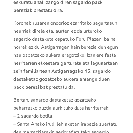
eskuratu ahal izango diren sagardo pack
bereziak prestatu dira.
Koronabirusaren ondorioz ezarritako segurtasun
neurriak direla eta, aurten ez da urteroko
sagardo dastaketa ospatuko Foru Plazan, baina
horrek ez du Astigarragan hain berezia den egun
hau ospatzeko aukera eragotziko. Izan ere
festa
herritarren etxeetara gerturatu eta lagunartean
zein familiartean Astigarragako 45. sagardo
dastaketaz gozatzeko aukera emango duen
pack berezi bat
prestatu da.
Bertan, sagardo dastaketaz gozatzeko
beharrezko guztia aurkituko dute herritarrek:
– 2 sagardo botila.
– Santa Anako irudi lehiaketan irabazle suertatu
den marrazkiarekin serigrafiatutako sagardo