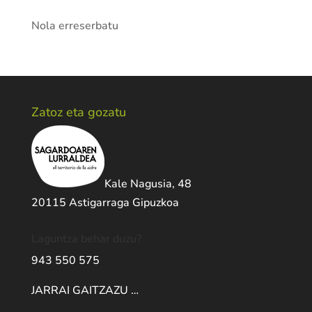
Nola erreserbatu
Zatoz eta gozatu
Kale Nagusia, 48
20115 Astigarraga Gipuzkoa
Laguntza behar duzu?
943 550 575
JARRAI GAITZAZU …