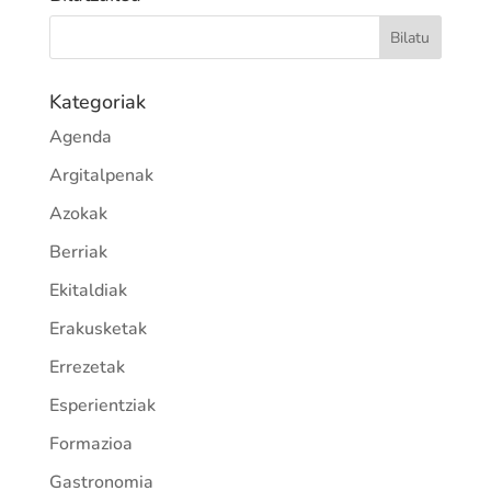
Kategoriak
Agenda
Argitalpenak
Azokak
Berriak
Ekitaldiak
Erakusketak
Errezetak
Esperientziak
Formazioa
Gastronomia