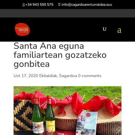
+34 943 550 575
info@sagardoarenlurraldea.eus
Santa Ana eguna
familiartean gozatzeko
gonbitea
Uzt 17, 2020
Ekitaldiak
,
Sagardoa
0 comments