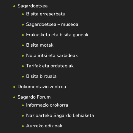
Sagardoetxea
Bisita erreserbatu
Sagardoetxea – museoa
Erakusketa eta bisita guneak
Bisita motak
Nola iritsi eta sarbideak
Tarifak eta ordutegiak
Bisita birtuala
Dokumentazio zentroa
Sagardo Forum
Informazio orokorra
Nazioarteko Sagardo Lehiaketa
Aurreko edizioak