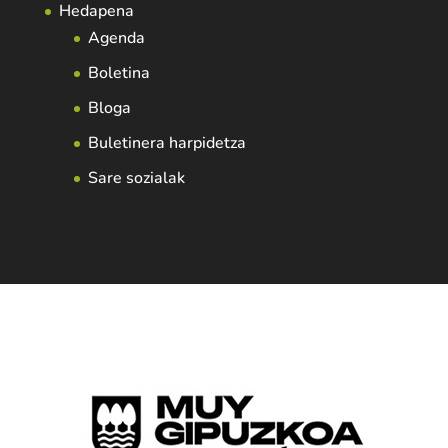
Hedapena
Agenda
Boletina
Bloga
Buletinera harpidetza
Sare sozialak