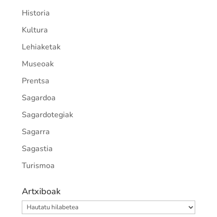
Historia
Kultura
Lehiaketak
Museoak
Prentsa
Sagardoa
Sagardotegiak
Sagarra
Sagastia
Turismoa
Artxiboak
Artxiboak