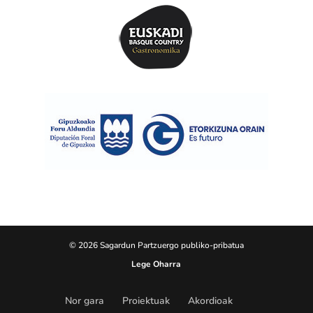
© 2026 Sagardun Partzuergo publiko-pribatua
Lege Oharra
Nor gara
Proiektuak
Akordioak