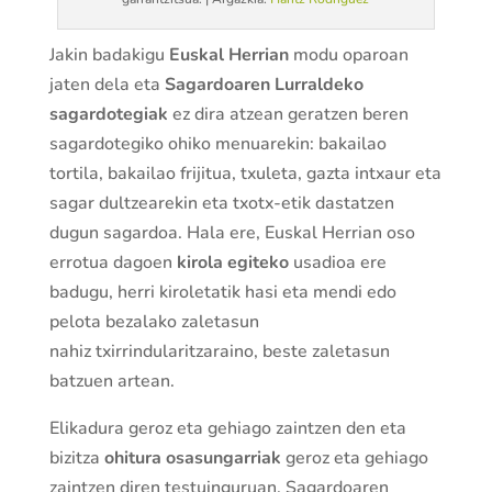
Jakin badakigu
Euskal Herrian
modu oparoan
jaten dela eta
Sagardoaren Lurraldeko
sagardotegiak
ez dira atzean geratzen beren
sagardotegiko ohiko menuarekin: bakailao
tortila, bakailao frijitua, txuleta, gazta intxaur eta
sagar dultzearekin eta txotx-etik dastatzen
dugun sagardoa. Hala ere, Euskal Herrian oso
errotua dagoen
kirola egiteko
usadioa ere
badugu, herri kiroletatik hasi eta mendi edo
pelota bezalako zaletasun
nahiz txirrindularitzaraino, beste zaletasun
batzuen artean.
Elikadura geroz eta gehiago zaintzen den eta
bizitza
ohitura osasungarriak
geroz eta gehiago
zaintzen diren testuinguruan, Sagardoaren