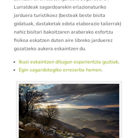
Lurraldeak sagardoarekin erlazionaturiko
jarduera turistikoez (besteak beste bisita
gidatuak, dastaketak edota elaborazio tailerrak)
nahiz bisitari bakoitzaren araberako esfortzu
fisikoa eskatzen duten aire libreko jarduerez
gozatzeko aukera eskaintzen du.
Ikusi eskaintzen ditugun esperientzia guztiak
.
Egin sagardotegiko erreserba hemen
.