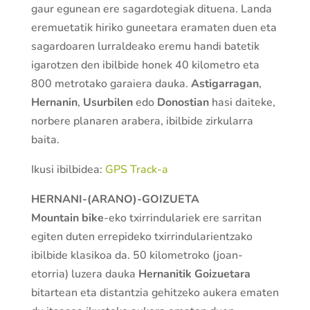
gaur egunean ere sagardotegiak dituena. Landa
eremuetatik hiriko guneetara eramaten duen eta
sagardoaren lurraldeako eremu handi batetik
igarotzen den ibilbide honek 40 kilometro eta
800 metrotako garaiera dauka.
Astigarragan
,
Hernanin
,
Usurbilen
edo
Donostian
hasi daiteke,
norbere planaren arabera, ibilbide zirkularra
baita.
Ikusi ibilbidea:
GPS Track-a
HERNANI-(ARANO)-GOIZUETA
Mountain bike
-eko txirrindulariek ere sarritan
egiten duten errepideko txirrindularientzako
ibilbide klasikoa da. 50 kilometroko (joan-
etorria) luzera dauka
Hernanitik
Goizuetara
bitartean eta distantzia gehitzeko aukera ematen