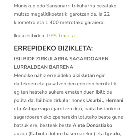
Muniskue edo Sansonarri trikuharria bezalako
multzo megalitikoetatik igarotzen da. Ia 22
kilometro eta 1.400 metrotako garaiera.
Ikusi ibilbidea:
GPS Track-a
ERREPIDEKO BIZIKLETA:
IBILBIDE ZIRKULARRA SAGARDOAREN
LURRALDEAN BARRENA
Mendiko nahiz errepideko
bizikletan
egin
daitekeen eta pasatzen den edozein herritatik
egiten hasteko aukera ematen duen ibilbide
polita da. Ibilbide zirkular honek
Usurbil
,
Hernani
eta
Astigarraga
igarotzen ditu, baita historikoki
sagardoaren ekoizpenarekin lotutako beste gune
batzuk ere, besteak beste
Aiete Donostiako
auzoa (Katxola dolare baserriarekin) eta
Igeldo
,