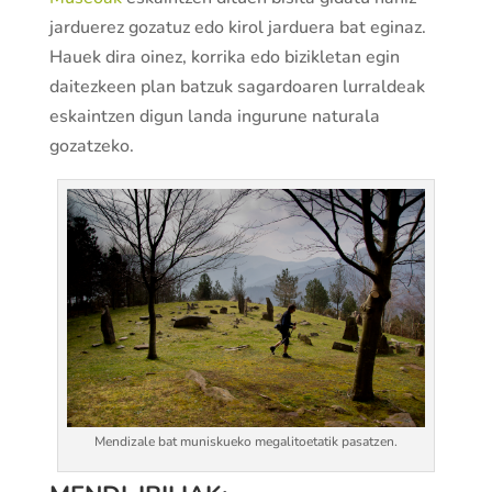
jarduerez gozatuz edo kirol jarduera bat eginaz.
Hauek dira oinez, korrika edo bizikletan egin
daitezkeen plan batzuk sagardoaren lurraldeak
eskaintzen digun landa ingurune naturala
gozatzeko.
Mendizale bat muniskueko megalitoetatik pasatzen.