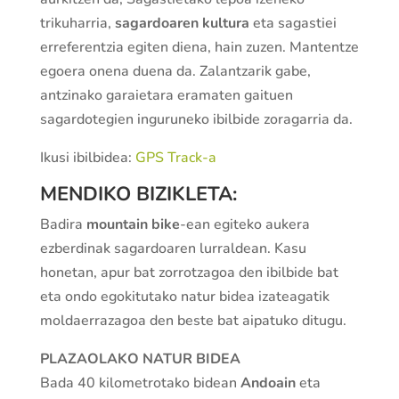
trikuharria,
sagardoaren kultura
eta sagastiei
erreferentzia egiten diena, hain zuzen. Mantentze
egoera onena duena da. Zalantzarik gabe,
antzinako garaietara eramaten gaituen
sagardotegien inguruneko ibilbide zoragarria da.
Ikusi ibilbidea:
GPS Track-a
MENDIKO BIZIKLETA:
Badira
mountain bike
-ean egiteko aukera
ezberdinak sagardoaren lurraldean. Kasu
honetan, apur bat zorrotzagoa den ibilbide bat
eta ondo egokitutako natur bidea izateagatik
moldaerrazagoa den beste bat aipatuko ditugu.
PLAZAOLAKO NATUR BIDEA
Bada 40 kilometrotako bidean
Andoain
eta