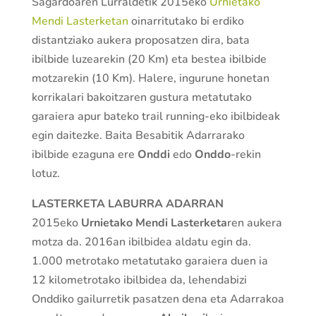
Sagardoaren Lurraldetik 2015eko
Urnietako
Mendi Lasterketan
oinarritutako bi erdiko
distantziako aukera proposatzen dira, bata
ibilbide luzearekin (20 Km) eta bestea ibilbide
motzarekin (10 Km). Halere, ingurune honetan
korrikalari bakoitzaren gustura metatutako
garaiera apur bateko trail running-eko ibilbideak
egin daitezke. Baita Besabitik Adarrarako
ibilbide ezaguna ere
Onddi
edo
Onddo
-rekin
lotuz.
LASTERKETA LABURRA ADARRAN
2015eko
Urnietako Mendi Lasterketa
ren aukera
motza da. 2016an ibilbidea aldatu egin da.
1.000 metrotako metatutako garaiera duen ia
12 kilometrotako ibilbidea da, lehendabizi
Onddiko gailurretik pasatzen dena eta Adarrakoa