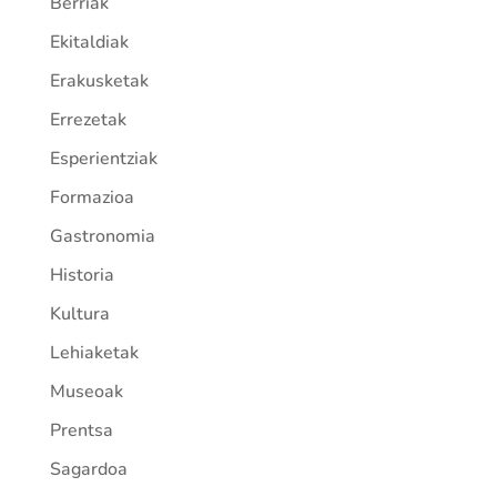
Berriak
Ekitaldiak
Erakusketak
Errezetak
Esperientziak
Formazioa
Gastronomia
Historia
Kultura
Lehiaketak
Museoak
Prentsa
Sagardoa