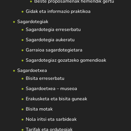
Beste proposamenak hemendik gertu
Gidak eta informazio praktikoa
Sagardotegiak
Sagardotegia erreserbatu
Sagardotegia aukeratu
Garraioa sagardotegietara
Sagardotegiaz gozatzeko gomendioak
Sagardoetxea
Bisita erreserbatu
Sagardoetxea – museoa
Erakusketa eta bisita guneak
Bisita motak
Nola iritsi eta sarbideak
Tarifak eta ordutegiak