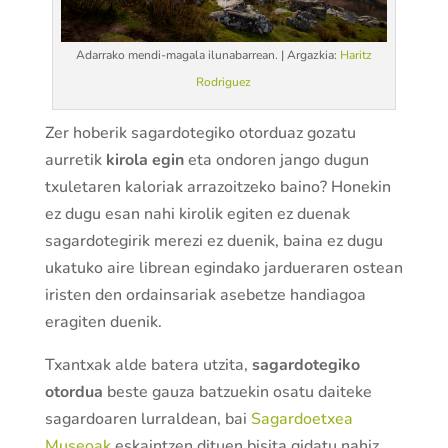
Adarrako mendi-magala ilunabarrean. | Argazkia:
Haritz
Rodriguez
Zer hoberik sagardotegiko otorduaz gozatu
aurretik
kirola egin
eta ondoren jango dugun
txuletaren kaloriak arrazoitzeko baino? Honekin
ez dugu esan nahi kirolik egiten ez duenak
sagardotegirik merezi ez duenik, baina ez dugu
ukatuko aire librean egindako jardueraren ostean
iristen den ordainsariak asebetze handiagoa
eragiten duenik.
Txantxak alde batera utzita,
sagardotegiko
otordua
beste gauza batzuekin osatu daiteke
sagardoaren lurraldean, bai
Sagardoetxea
Museoak
eskaintzen dituen bisita gidatu nahiz