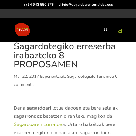
+34 943 550 575
info@sagardoarenlurraldea.eus
Sagardotegiko erreserba
irabazteko 8
PROPOSAMEN
Mar 22, 2017
Esperientziak
,
Sagardotegiak
,
Turismoa
0
comments
Dena
sagardoari
lotua dagoen eta bere zelaiak
sagarrondoz
betetzen diren leku magikoa da
Sagardoaren Lurralde
a. Urtaro bakoitzak bere
ekarpena egiten dio paisaiari, sagarrondoen