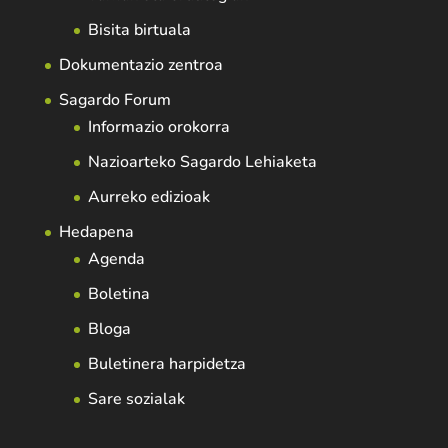
Bisita birtuala
Dokumentazio zentroa
Sagardo Forum
Informazio orokorra
Nazioarteko Sagardo Lehiaketa
Aurreko edizioak
Hedapena
Agenda
Boletina
Bloga
Buletinera harpidetza
Sare sozialak