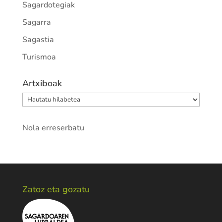
Sagardotegiak
Sagarra
Sagastia
Turismoa
Artxiboak
Artxiboak
Nola erreserbatu
Zatoz eta gozatu