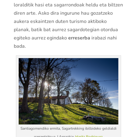
loralditik hasi eta sagarrondoak heldu eta biltzen
diren arte. Asko dira ingurune hau gozatzeko
aukera eskaintzen duten turismo aktiboko
planak, batik bat aurrez sagardotegian otordua
egiteko aurrez egindako
erreserba
irabazi nahi
bada.
Santiagomendiko ermita, Sagartrekking ibilbideko geldialdi
garrantzitsua. | Argazkia:
Haritz Rodriguez