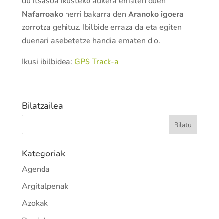
du itsasoa ikusteko aukera ematen duen
Nafarroako
herri bakarra den
Aranoko
igoera
zorrotza gehituz. Ibilbide erraza da eta egiten
duenari asebetetze handia ematen dio.
Ikusi ibilbidea:
GPS Track-a
Bilatzailea
Kategoriak
Agenda
Argitalpenak
Azokak