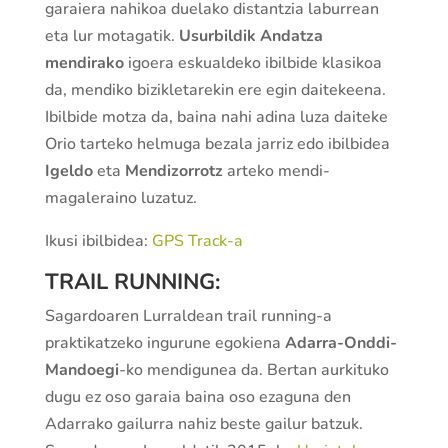
garaiera nahikoa duelako distantzia laburrean
eta lur motagatik.
Usurbildik Andatza
mendirako
igoera eskualdeko ibilbide klasikoa
da, mendiko bizikletarekin ere egin daitekeena.
Ibilbide motza da, baina nahi adina luza daiteke
Orio tarteko helmuga bezala jarriz edo ibilbidea
Igeldo
eta
Mendizorrotz
arteko mendi-
magaleraino luzatuz.
Ikusi ibilbidea:
GPS Track-a
TRAIL RUNNING:
Sagardoaren Lurraldean trail running-a
praktikatzeko ingurune egokiena
Adarra-Onddi-
Mandoegi
-ko mendigunea da. Bertan aurkituko
dugu ez oso garaia baina oso ezaguna den
Adarrako gailurra nahiz beste gailur batzuk.