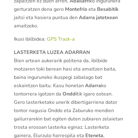
zapaltzen ez duen arren,
Abailarri
ko ingurunera
gerturatzen dena gero
Montefrio
eta
Besabitik
jaitsi eta hasiera puntua den
Adarra jatetxean
amaitzeko.
Ikusi ibilbidea:
GPS Track-a
LASTERKETA LUZEA ADARRAN
Bien artean aukerarik politena da, ibilbide
motzaren toki berean hasi eta amaitzen baita,
baina inguruneko ikuspegi zabalago bat
eskaintzen baitu. Kasu honetan
Adarra
ko
tontorrera igotzen da
Onddi
tik igaro ostean.
Gero lasterketako unerik dibertigarriena dator
tontor nagusia Onddo eta Zaburuko mendien
gailurrarekin bat egiten duten zubiaren zelaietan
trosta erosoan lasterka eginaz. Lasterketa
gainera, Elurzulo harrespila eta
Eteneta
,