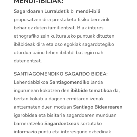
MENDI-IBILIAK:
Sagardoaren Lurraldetik
bi
mendi-ibili
proposatzen dira prestaketa fisiko berezirik
behar ez duten familientzat. Biak interes
etnografiko zein kulturaleko puntuak dituzten
ibilbideak dira eta oso egokiak sagardotegiko
otordua baino lehen ibilaldi bat egin nahi
dutenentzat.
SANTIAGOMENDIKO SAGARDO BIDEA:
Lehendabizikoa
Santiagomendiko
landa
ingurunean kokatzen den
ibilbide tematikoa
da,
bertan kokatua dagoen ermitaren izenak
antzematen duen moduan
Santiago Bidearearen
igarobidea eta bisitaria sagardoaren munduan
barneratzeko
Sagardoetxeak
sortutako
informazio puntu eta interesgune ezbedinak