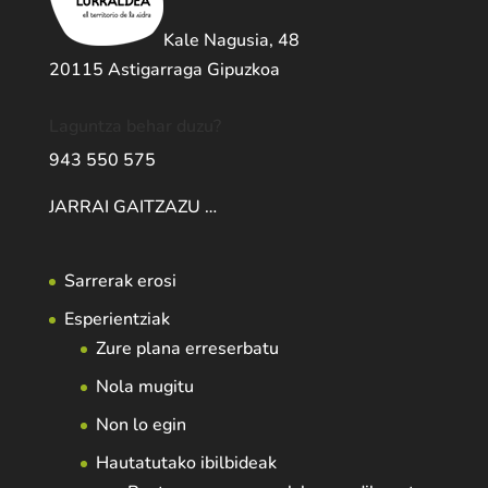
Kale Nagusia, 48
20115 Astigarraga Gipuzkoa
Laguntza behar duzu?
943 550 575
JARRAI GAITZAZU …
Sarrerak erosi
Esperientziak
Zure plana erreserbatu
Nola mugitu
Non lo egin
Hautatutako ibilbideak