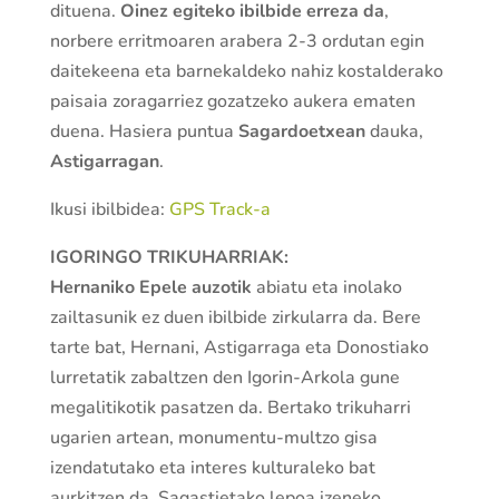
dituena.
Oinez egiteko ibilbide erreza da
,
norbere erritmoaren arabera 2-3 ordutan egin
daitekeena eta barnekaldeko nahiz kostalderako
paisaia zoragarriez gozatzeko aukera ematen
duena. Hasiera puntua
Sagardoetxean
dauka,
Astigarragan
.
Ikusi ibilbidea:
GPS Track-a
IGORINGO TRIKUHARRIAK:
Hernaniko Epele auzotik
abiatu eta inolako
zailtasunik ez duen ibilbide zirkularra da. Bere
tarte bat, Hernani, Astigarraga eta Donostiako
lurretatik zabaltzen den Igorin-Arkola gune
megalitikotik pasatzen da. Bertako trikuharri
ugarien artean, monumentu-multzo gisa
izendatutako eta interes kulturaleko bat
aurkitzen da, Sagastietako lepoa izeneko