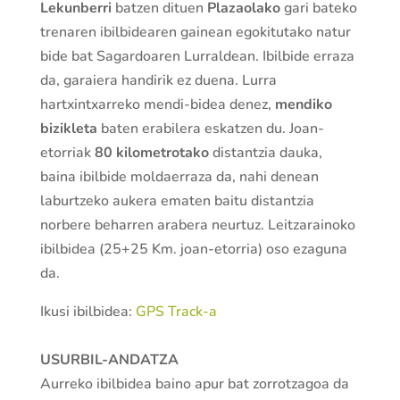
Lekunberri
batzen dituen
Plazaolako
gari bateko
trenaren ibilbidearen gainean egokitutako natur
bide bat Sagardoaren Lurraldean. Ibilbide erraza
da, garaiera handirik ez duena. Lurra
hartxintxarreko mendi-bidea denez,
mendiko
bizikleta
baten erabilera eskatzen du. Joan-
etorriak
80 kilometrotako
distantzia dauka,
baina ibilbide moldaerraza da, nahi denean
laburtzeko aukera ematen baitu distantzia
norbere beharren arabera neurtuz. Leitzarainoko
ibilbidea (25+25 Km. joan-etorria) oso ezaguna
da.
Ikusi ibilbidea:
GPS Track-a
USURBIL-ANDATZA
Aurreko ibilbidea baino apur bat zorrotzagoa da