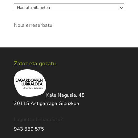
Artxiboak
Nola erreserbatu
Zatoz eta gozatu
Kale Nagusia, 48
20115 Astigarraga Gipuzkoa
Laguntza behar duzu?
943 550 575