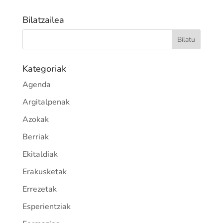
Bilatzailea
Kategoriak
Agenda
Argitalpenak
Azokak
Berriak
Ekitaldiak
Erakusketak
Errezetak
Esperientziak