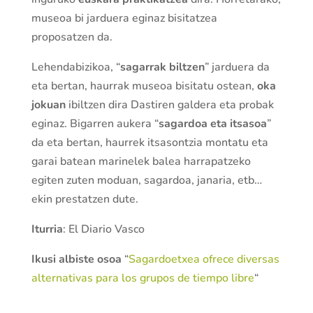
museoa bi jarduera eginaz bisitatzea
proposatzen da.
Lehendabizikoa, “
sagarrak biltzen
” jarduera da
eta bertan, haurrak museoa bisitatu ostean,
oka
jokuan
ibiltzen dira Dastiren galdera eta probak
eginaz. Bigarren aukera “
sagardoa eta itsasoa
”
da eta bertan, haurrek itsasontzia montatu eta
garai batean marinelek balea harrapatzeko
egiten zuten moduan, sagardoa, janaria, etb…
ekin prestatzen dute.
Iturria
: El Diario Vasco
Ikusi albiste osoa
“
Sagardoetxea ofrece diversas
alternativas para los grupos de tiempo libre
“