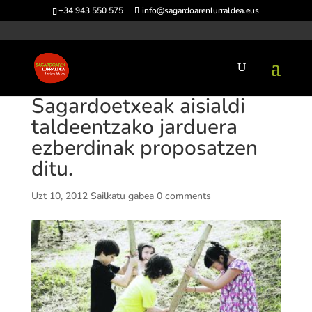
+34 943 550 575
info@sagardoarenlurraldea.eus
Sagardoetxeak aisialdi
taldeentzako jarduera
ezberdinak proposatzen
ditu.
Uzt 10, 2012
Sailkatu gabea
0 comments