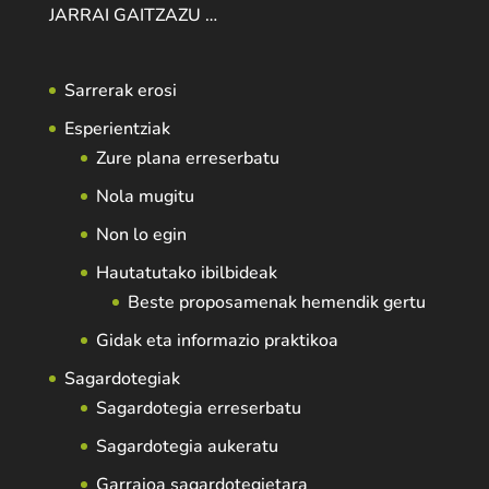
JARRAI GAITZAZU …
Sarrerak erosi
Esperientziak
Zure plana erreserbatu
Nola mugitu
Non lo egin
Hautatutako ibilbideak
Beste proposamenak hemendik gertu
Gidak eta informazio praktikoa
Sagardotegiak
Sagardotegia erreserbatu
Sagardotegia aukeratu
Garraioa sagardotegietara