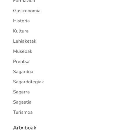
Formazioa
Gastronomia
Historia
Kultura
Lehiaketak
Museoak
Prentsa
Sagardoa
Sagardotegiak
Sagarra
Sagastia
Turismoa
Artxiboak