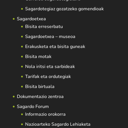
Sagardotegiaz gozatzeko gomendioak
Sagardoetxea
Bisita erreserbatu
Sagardoetxea – museoa
Erakusketa eta bisita guneak
Bisita motak
Nola iritsi eta sarbideak
Tarifak eta ordutegiak
Bisita birtuala
Dokumentazio zentroa
Sagardo Forum
Informazio orokorra
Nazioarteko Sagardo Lehiaketa