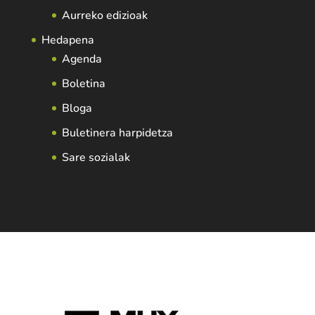
Aurreko edizioak
Hedapena
Agenda
Boletina
Bloga
Buletinera harpidetza
Sare sozialak