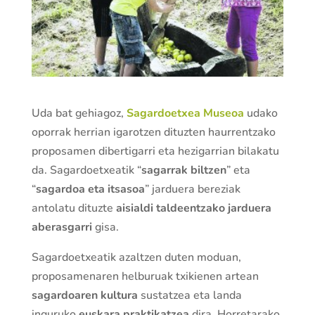
Uda bat gehiagoz,
Sagardoetxea Museoa
udako
oporrak herrian igarotzen dituzten haurrentzako
proposamen dibertigarri eta hezigarrian bilakatu
da. Sagardoetxeatik “
sagarrak biltzen
” eta
“
sagardoa eta itsasoa
” jarduera bereziak
antolatu dituzte
aisialdi taldeentzako jarduera
aberasgarri
gisa.
Sagardoetxeatik azaltzen duten moduan,
proposamenaren helburuak txikienen artean
sagardoaren kultura
sustatzea eta landa
inguruko
euskara praktikatzea
dira. Horretarako,