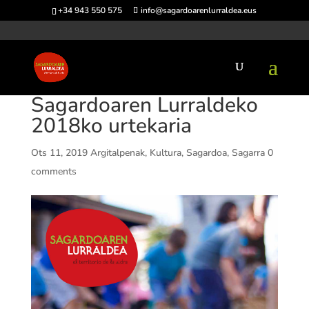
+34 943 550 575
info@sagardoarenlurraldea.eus
Sagardoaren Lurraldeko
2018ko urtekaria
Ots 11, 2019
Argitalpenak
,
Kultura
,
Sagardoa
,
Sagarra
0
comments