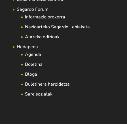
Sagardo Forum
Informazio orokorra
Nazioarteko Sagardo Lehiaketa
Aurreko edizioak
Hedapena
Agenda
Boletina
Bloga
Buletinera harpidetza
Sare sozialak