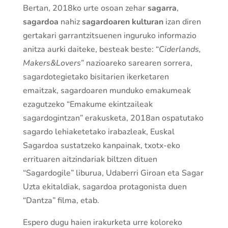
Bertan, 2018ko urte osoan zehar
sagarra
,
sagardoa
nahiz
sagardoaren kulturan
izan diren
gertakari garrantzitsuenen inguruko informazio
anitza aurki daiteke, besteak beste: “
Ciderlands,
Makers&Lovers
” nazioareko sarearen sorrera,
sagardotegietako bisitarien ikerketaren
emaitzak, sagardoaren munduko emakumeak
ezagutzeko “Emakume ekintzaileak
sagardogintzan” erakusketa, 2018an ospatutako
sagardo lehiaketetako irabazleak, Euskal
Sagardoa sustatzeko kanpainak, txotx-eko
errituaren aitzindariak biltzen dituen
“Sagardogile” liburua, Udaberri Giroan eta Sagar
Uzta ekitaldiak, sagardoa protagonista duen
“Dantza” filma, etab.
Espero dugu haien irakurketa urre koloreko