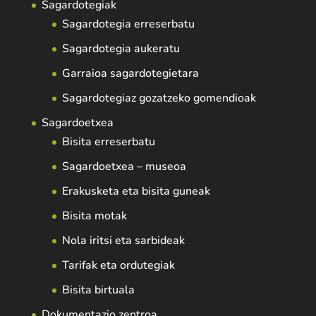
Sagardotegiak
Sagardotegia erreserbatu
Sagardotegia aukeratu
Garraioa sagardotegietara
Sagardotegiaz gozatzeko gomendioak
Sagardoetxea
Bisita erreserbatu
Sagardoetxea – museoa
Erakusketa eta bisita guneak
Bisita motak
Nola iritsi eta sarbideak
Tarifak eta ordutegiak
Bisita birtuala
Dokumentazio zentroa