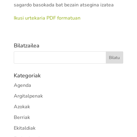
sagardo basokada bat bezain atsegina izatea
Ikusi urtekaria PDF formatuan
Bilatzailea
Kategoriak
Agenda
Argitalpenak
Azokak
Berriak
Ekitaldiak