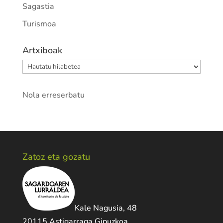
Sagastia
Turismoa
Artxiboak
Artxiboak
Nola erreserbatu
Zatoz eta gozatu
Kale Nagusia, 48
20115 Astigarraga Gipuzkoa