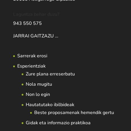
Laguntza behar duzu?
943 550 575
JARRAI GAITZAZU …
Sarrerak erosi
Esperientziak
Zure plana erreserbatu
Nola mugitu
Non lo egin
Hautatutako ibilbideak
Beste proposamenak hemendik gertu
Gidak eta informazio praktikoa