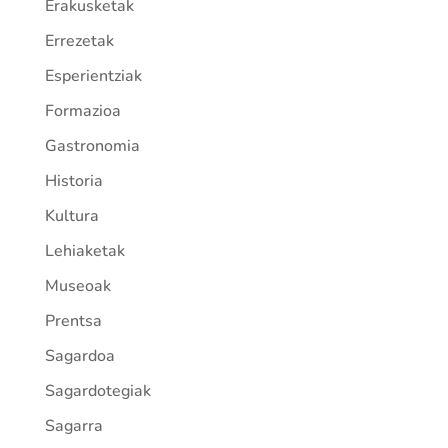
Erakusketak
Errezetak
Esperientziak
Formazioa
Gastronomia
Historia
Kultura
Lehiaketak
Museoak
Prentsa
Sagardoa
Sagardotegiak
Sagarra