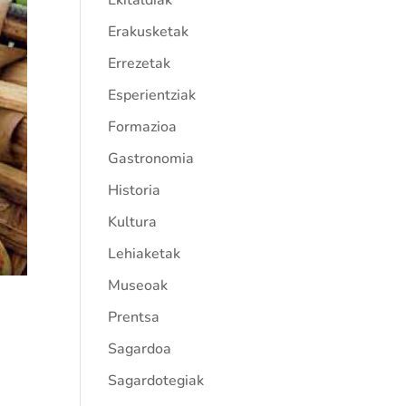
Ekitaldiak
Erakusketak
Errezetak
Esperientziak
Formazioa
Gastronomia
Historia
Kultura
Lehiaketak
Museoak
Prentsa
Sagardoa
Sagardotegiak