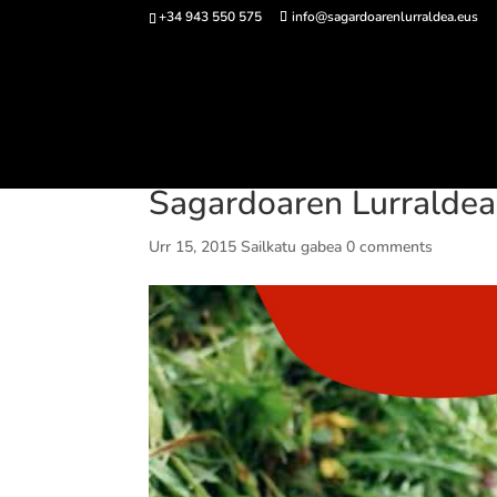
+34 943 550 575
info@sagardoarenlurraldea.eus
Sarrerak 
Sagardoaren Lurraldea 
Urr 15, 2015
Sailkatu gabea
0 comments