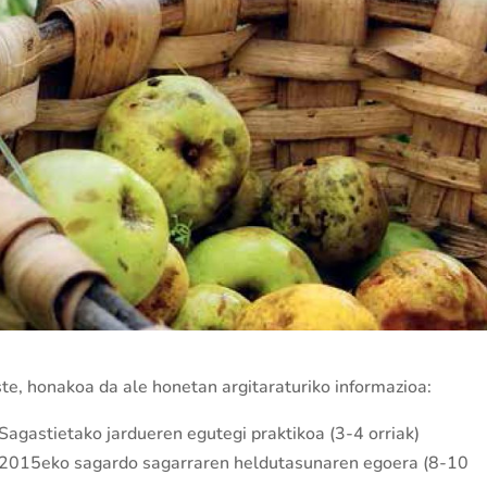
te, honakoa da ale honetan argitaraturiko informazioa:
Sagastietako jardueren egutegi praktikoa (3-4 orriak)
 2015eko sagardo sagarraren heldutasunaren egoera (8-10