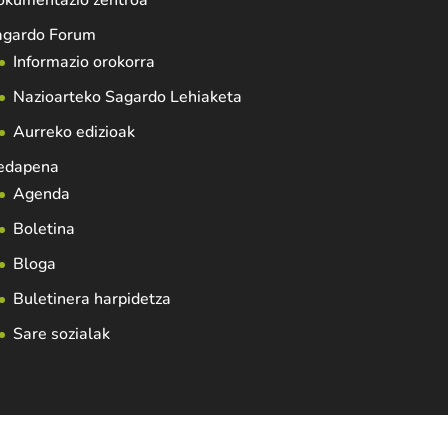
okumentazio zentroa
agardo Forum
Informazio orokorra
Nazioarteko Sagardo Lehiaketa
Aurreko edizioak
edapena
Agenda
Boletina
Bloga
Buletinera harpidetza
Sare sozialak