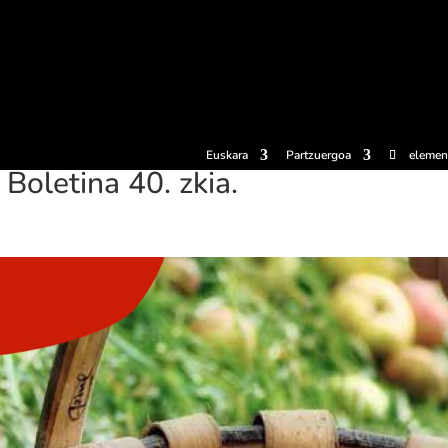
erosi
Esperientziak
Sagardotegiak
Sagardoetxea
Dokumen
Euskara
Partzuergoa
elemen
Boletina 40. zkia.