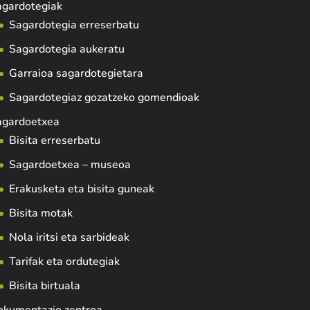
agardotegiak
Sagardotegia erreserbatu
Sagardotegia aukeratu
Garraioa sagardotegietara
Sagardotegiaz gozatzeko gomendioak
agardoetxea
Bisita erreserbatu
Sagardoetxea – museoa
Erakusketa eta bisita guneak
Bisita motak
Nola iritsi eta sarbideak
Tarifak eta ordutegiak
Bisita birtuala