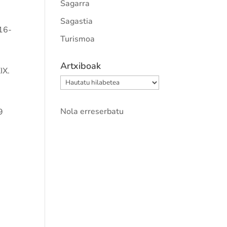
Sagarra
Sagastia
(16-
Turismoa
Artxiboak
IX.
Artxiboak
Nola erreserbatu
9