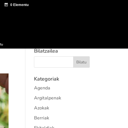
tazio zentroa
Sagardo Forum
Hedapena
tu
Bilatzailea
Kategoriak
Agenda
Argitalpenak
Azokak
Berriak