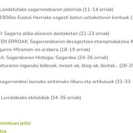
Landatutako sagarrondoaren jatorriak (11-14 orriak)
1906ko Euskal Herriako sagasti baten ustiaketaren kontuak 
: Sagarra oliba olioaren dastaketan (22-23 orriak)
TEN ERROAK: Sagarrondoaren desagertzea etareprodukzioa X
uirre-Miramon-en arabera (18-19 orriak)
: Sagardoaren Hiztegia: Sagardoa (24-26 orriak)
aren inguruko bideoak, tweet-ak, blog-ak, bisitak… (28-2
arrondoei buruzko aintzinako liburu eta artikuluak (32-33
urraldeako ekitaldiak (34-35 orriak)
rmatuan jeitsi
tza