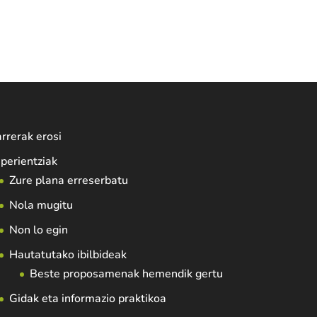
rrerak erosi
perientziak
Zure plana erreserbatu
Nola mugitu
Non lo egin
Hautatutako ibilbideak
Beste proposamenak hemendik gertu
Gidak eta informazio praktikoa