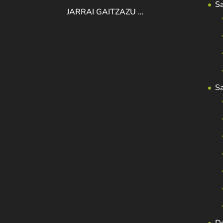
S
JARRAI GAITZAZU …
S