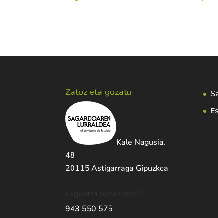
Zatoz eta gozatu
Sa
Es
Kale Nagusia,
48
20115 Astigarraga Gipuzkoa
Laguntza behar duzu?
943 550 575