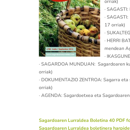
orriak)
· SAGASTI: 
· SAGASTI: 
17 orriak)
· SUKALTEGI
· HERRI BA
mendean Ag
· IKASGUNEA
· SAGARDOA MUNDUAN: Sagardoaren kultur
orriak)
· DOKUMENTAZIO ZENTROA: Sagarra eta sag
orriak)
· AGENDA: Sagardoetxea eta Sagardoaren L
Sagardoaren Lurraldea Boletina 40 PDF fo
Sagardoaren Lurraldea boletinera harpide