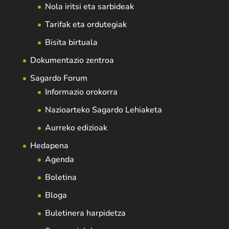
Nola iritsi eta sarbideak
Tarifak eta ordutegiak
Bisita birtuala
Dokumentazio zentroa
Sagardo Forum
Informazio orokorra
Nazioarteko Sagardo Lehiaketa
Aurreko edizioak
Hedapena
Agenda
Boletina
Bloga
Buletinera harpidetza