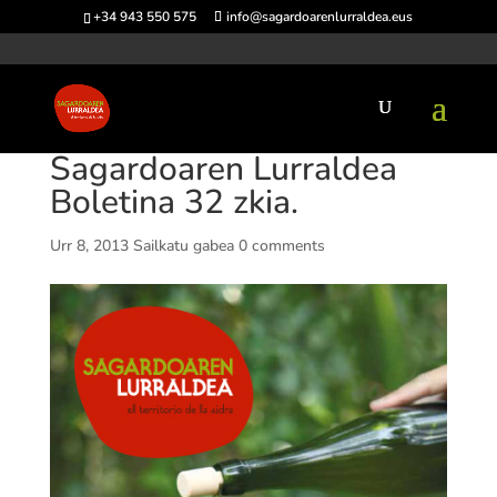
+34 943 550 575
info@sagardoarenlurraldea.eus
Sagardoaren Lurraldea
Boletina 32 zkia.
Urr 8, 2013
Sailkatu gabea
0 comments