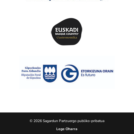
© 2026 Sagardun Partzuergo publiko-pribatua
Lege Oharra