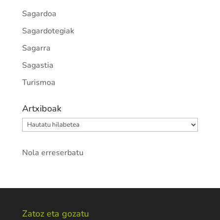
Sagardoa
Sagardotegiak
Sagarra
Sagastia
Turismoa
Artxiboak
Artxiboak
Nola erreserbatu
Zatoz eta gozatu