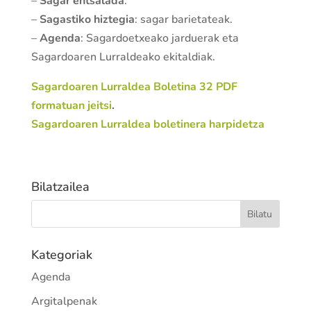
–
Sagar entsalada
.
–
Sagastiko hiztegia
: sagar barietateak.
–
Agenda
: Sagardoetxeako jarduerak eta
Sagardoaren Lurraldeako ekitaldiak.
Sagardoaren Lurraldea Boletina 32 PDF
formatuan jeitsi
.
Sagardoaren Lurraldea boletinera harpidetza
Bilatzailea
Kategoriak
Agenda
Argitalpenak