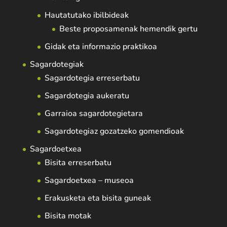
Hautatutako ibilbideak
Beste proposamenak hemendik gertu
Gidak eta informazio praktikoa
Sagardotegiak
Sagardotegia erreserbatu
Sagardotegia aukeratu
Garraioa sagardotegietara
Sagardotegiaz gozatzeko gomendioak
Sagardoetxea
Bisita erreserbatu
Sagardoetxea – museoa
Erakusketa eta bisita guneak
Bisita motak