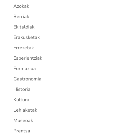
Azokak
Berriak
Ekitaldiak
Erakusketak
Errezetak
Esperientziak
Formazioa
Gastronomia
Historia
Kultura
Lehiaketak
Museoak
Prentsa