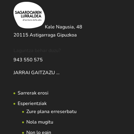
Kale Nagusia, 48
20115 Astigarraga Gipuzkoa
Laguntza behar duzu?
943 550 575
JARRAI GAITZAZU …
Sarrerak erosi
Esperientziak
Zure plana erreserbatu
Nola mugitu
Non lo egin