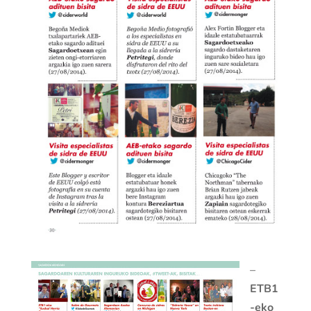
–
ETB1
-eko