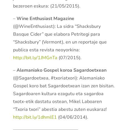
bezeroen eskura: (21/05/2015).
–
Wine Enthusiast Magazine
(@WineEnthusiast): La sidra “Shacksbury
Basque Cider” que elabora Petritegi para
“Shacksbury” (Vermont), en un reportaje que
publica esta revista neoyorkina:
http://bit.ly/1JMGnTa
(07/2015).
–
Alemaniako Gospel koroa Sagardoetxean
(@Sagardoetxea, #txoriatxori): Alemaniako
Gospel koro bat Sagardoetxean izan zen bisitan.
Sagardoaren kultura ezagutu eta sagardoa
txotx-etik dastatu ostean, Mikel Laboaren
“Txoria txori” abestia abestu zuten euskaraz!
http://bit.ly/1dhmlE1
(04/06/2014).
——————————————