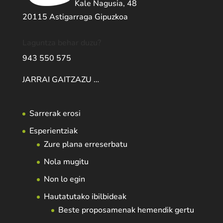
Kale Nagusia, 48
20115 Astigarraga Gipuzkoa
Laguntza behar duzu?
943 550 575
JARRAI GAITZAZU …
Sarrerak erosi
Esperientziak
Zure plana erreserbatu
Nola mugitu
Non lo egin
Hautatutako ibilbideak
Beste proposamenak hemendik gertu