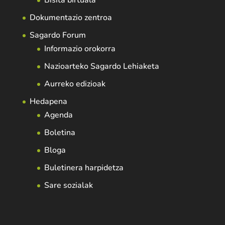
Bisita birtuala
Dokumentazio zentroa
Sagardo Forum
Informazio orokorra
Nazioarteko Sagardo Lehiaketa
Aurreko edizioak
Hedapena
Agenda
Boletina
Bloga
Buletinera harpidetza
Sare sozialak