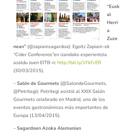
“Eusk
al
Herri
a
Zuze
nean”
(@zapiainsagardoa): Egoitz Zapiain-ek
“Cider Conference”en izandako esperientzia
azaldu zuen EITB-n:
http://bit.ly/1FkFcER
(30/03/2015).
–
Salón de Gourmets
(@SalondeGourmets,
@Petritegi): Petritegi asistió al XXIX Salón
Gourmets celebrado en Madrid, uno de los
eventos gastronómicos más importantes de
Europa (13/04/2015).
–
Sagardoen Azoka Alemanian