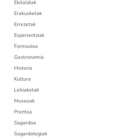
Ekitaldiak
Erakusketak
Errezetak
Esperientziak
Formazioa
Gastronomia
Historia
Kultura
Lehiaketak
Museoak
Prentsa
Sagardoa
Sagardotegiak