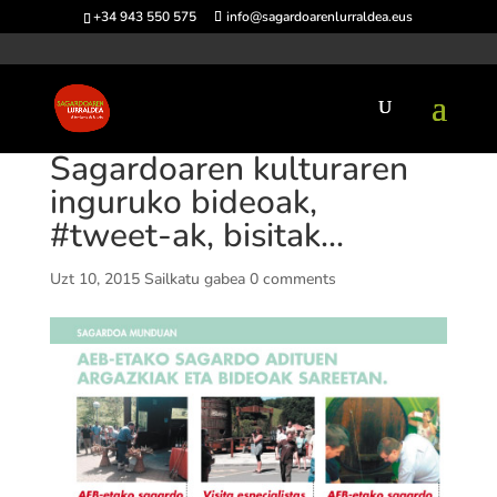
+34 943 550 575
info@sagardoarenlurraldea.eus
Sagardoaren kulturaren
inguruko bideoak,
#tweet-ak, bisitak…
Uzt 10, 2015
Sailkatu gabea
0 comments