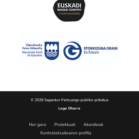
© 2026 Sagardun Partzuergo publiko-pribatua
Lege Oharra
Nor gara
Proiektuak
Akordioak
Kontratatzailearen profila