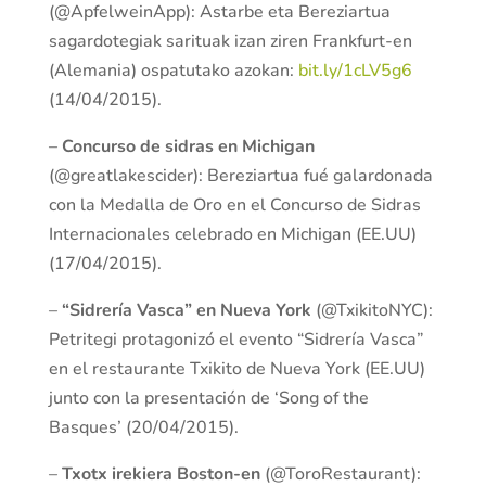
(@ApfelweinApp): Astarbe eta Bereziartua
sagardotegiak sarituak izan ziren Frankfurt-en
(Alemania) ospatutako azokan:
bit.ly/1cLV5g6
(14/04/2015).
–
Concurso de sidras en Michigan
(@greatlakescider): Bereziartua fué galardonada
con la Medalla de Oro en el Concurso de Sidras
Internacionales celebrado en Michigan (EE.UU)
(17/04/2015).
–
“Sidrería Vasca” en Nueva York
(@TxikitoNYC):
Petritegi protagonizó el evento “Sidrería Vasca”
en el restaurante Txikito de Nueva York (EE.UU)
junto con la presentación de ‘Song of the
Basques’ (20/04/2015).
–
Txotx irekiera Boston-en
(@ToroRestaurant):