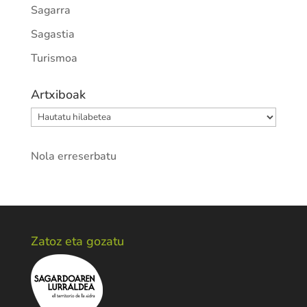
Sagarra
Sagastia
Turismoa
Artxiboak
Artxiboak
Nola erreserbatu
Zatoz eta gozatu