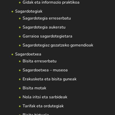
Gidak eta informazio praktikoa
Sagardotegiak
Sagardotegia erreserbatu
Sagardotegia aukeratu
Garraioa sagardotegietara
Sagardotegiaz gozatzeko gomendioak
Sagardoetxea
Bisita erreserbatu
Sagardoetxea – museoa
Erakusketa eta bisita guneak
Bisita motak
Nola iritsi eta sarbideak
Tarifak eta ordutegiak