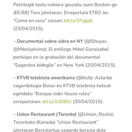
Petritegik txotx irekiera gauzatu zuen Boston-go
(EE.BB) Toro jatetxean. Erreportaia ETB2-ko
“Como en casa” saioan:
bit.ly/1Figlpb
(23/04/2015).
–
Documental sobre sidra en NY
(@Elhuyar,
@Mikelyelvino): El enólogo Mikel Garaizabal
participa en la grabación del documental
“Sagardoa bidegile” en New York (20/04/2015).
–
KTVB telebista amerikarra
(@ktvb): Astarbe
sagardotegia Boise-ko KTVB telebista kateak
egindako “Basque cider house rules”
erreportaian:
bit.ly/1IJDBiU
(30/04/2015).
–
Union Restaurant (Toronto)
(@Union_Resto):
Torontoko (Kanada) “Union Restaurant”
jatetxean Bereziartua sagardo berezia dute