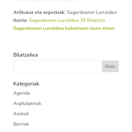
Artikulua eta argazkiak
: Sagardoaren Lurraldea
Iturria
:
Sagardoaren Lurraldea 39 Boletina
Sagardoaren Lurraldea boletinean izena eman
Bilatzailea
Kategoriak
Agenda
Argitalpenak
Azokak
Berriak