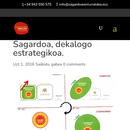
+34 943 550 575
info@sagardoarenlurraldea.eus
Sagardoa, dekalogo
estrategikoa.
Uzt 1, 2016
Sailkatu gabea
0 comments