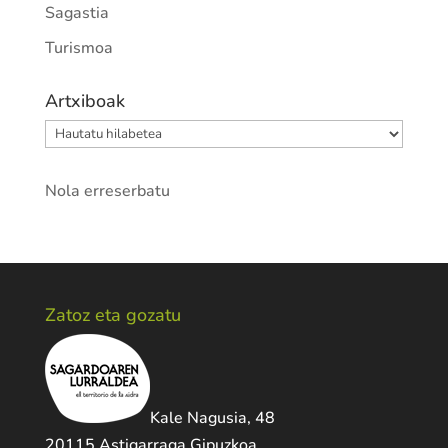
Sagastia
Turismoa
Artxiboak
Artxiboak
Nola erreserbatu
Zatoz eta gozatu
Kale Nagusia, 48
20115 Astigarraga Gipuzkoa