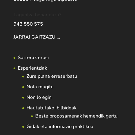
Laguntza behar duzu?
943 550 575
JARRAI GAITZAZU …
Sarrerak erosi
Esperientziak
Zure plana erreserbatu
Nola mugitu
Non lo egin
Hautatutako ibilbideak
Beste proposamenak hemendik gertu
Gidak eta informazio praktikoa