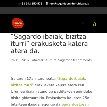
+34 943 550 575
info@sagardoarenlurraldea.eus
“Sagardo ibaiak, bizitza
iturri” erakusketa kalera
atera da.
Ira 19, 2016
Ekitaldiak
,
Kultura
,
Sagardoa
0 comments
Irailaren 17an, larunbata, “
Sagardo ibaiak,
bizitza iturri
” erakusketa kalera atera zen
Urumea ibaian stand up paddle-ean egindako
bisita gidatuarekin. Erakusketa irailaren 25a
bitartean ikusgai egongo da
Sagardoetxean
.