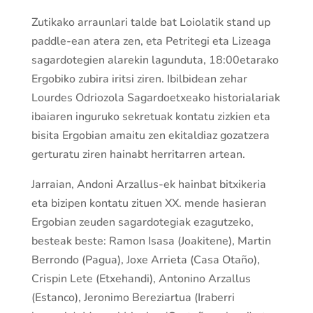
Zutikako arraunlari talde bat Loiolatik stand up
paddle-ean atera zen, eta Petritegi eta Lizeaga
sagardotegien alarekin lagunduta, 18:00etarako
Ergobiko zubira iritsi ziren. Ibilbidean zehar
Lourdes Odriozola Sagardoetxeako historialariak
ibaiaren inguruko sekretuak kontatu zizkien eta
bisita Ergobian amaitu zen ekitaldiaz gozatzera
gerturatu ziren hainabt herritarren artean.
Jarraian, Andoni Arzallus-ek hainbat bitxikeria
eta bizipen kontatu zituen XX. mende hasieran
Ergobian zeuden sagardotegiak ezagutzeko,
besteak beste: Ramon Isasa (Joakitene), Martin
Berrondo (Pagua), Joxe Arrieta (Casa Otaño),
Crispin Lete (Etxehandi), Antonino Arzallus
(Estanco), Jeronimo Bereziartua (Iraberri