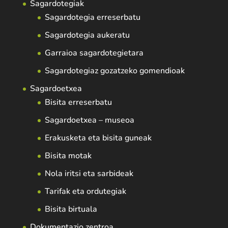
Sagardotegiak
Sagardotegia erreserbatu
Sagardotegia aukeratu
Garraioa sagardotegietara
Sagardotegiaz gozatzeko gomendioak
Sagardoetxea
Bisita erreserbatu
Sagardoetxea – museoa
Erakusketa eta bisita guneak
Bisita motak
Nola iritsi eta sarbideak
Tarifak eta ordutegiak
Bisita birtuala
Dokumentazio zentroa