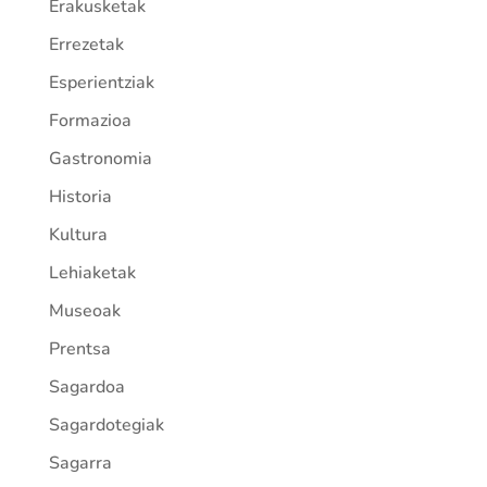
Erakusketak
Errezetak
Esperientziak
Formazioa
Gastronomia
Historia
Kultura
Lehiaketak
Museoak
Prentsa
Sagardoa
Sagardotegiak
Sagarra