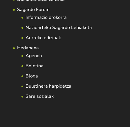
Sagardo Forum
Informazio orokorra
Nazioarteko Sagardo Lehiaketa
Aurreko edizioak
Hedapena
Agenda
Boletina
Bloga
Buletinera harpidetza
Sare sozialak