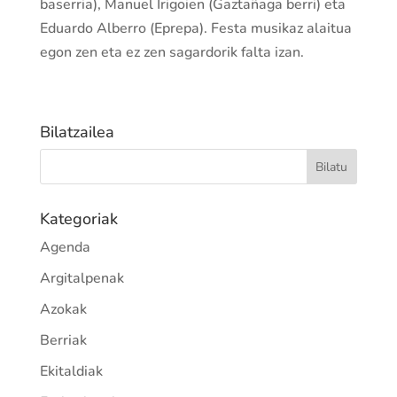
baserria), Manuel Irigoien (Gaztañaga berri) eta
Eduardo Alberro (Eprepa). Festa musikaz alaitua
egon zen eta ez zen sagardorik falta izan.
Bilatzailea
Kategoriak
Agenda
Argitalpenak
Azokak
Berriak
Ekitaldiak