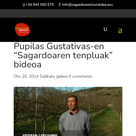
+34 943 550 575
info@sagardoarenlurraldea.eus
Pupilas Gustativas-en
“Sagardoaren tenpluak”
bideoa
Ots 20, 2014
Sailkatu gabea
0 comments