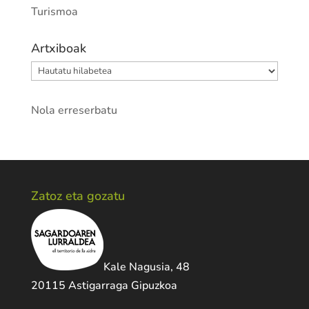
Turismoa
Artxiboak
Artxiboak
Nola erreserbatu
Zatoz eta gozatu
Kale Nagusia, 48
20115 Astigarraga Gipuzkoa