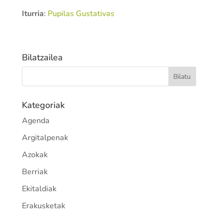
Iturria
:
Pupilas Gustativas
Bilatzailea
Kategoriak
Agenda
Argitalpenak
Azokak
Berriak
Ekitaldiak
Erakusketak