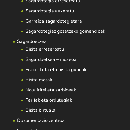
Sagardotegia erreserbatu
Sagardotegia aukeratu
Garraioa sagardotegietara
Sagardotegiaz gozatzeko gomendioak
Sagardoetxea
Bisita erreserbatu
Sagardoetxea – museoa
Erakusketa eta bisita guneak
Bisita motak
Nola iritsi eta sarbideak
Tarifak eta ordutegiak
Bisita birtuala
Dokumentazio zentroa