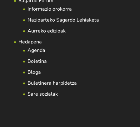
Sagardo Forum
Informazio orokorra
Nazioarteko Sagardo Lehiaketa
Aurreko edizioak
Hedapena
Agenda
Boletina
Bloga
Buletinera harpidetza
Sare sozialak