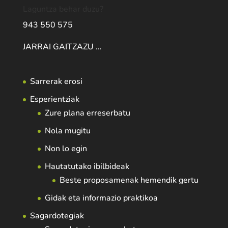
Laguntza behar duzu?
943 550 575
JARRAI GAITZAZU …
Sarrerak erosi
Esperientziak
Zure plana erreserbatu
Nola mugitu
Non lo egin
Hautatutako ibilbideak
Beste proposamenak hemendik gertu
Gidak eta informazio praktikoa
Sagardotegiak