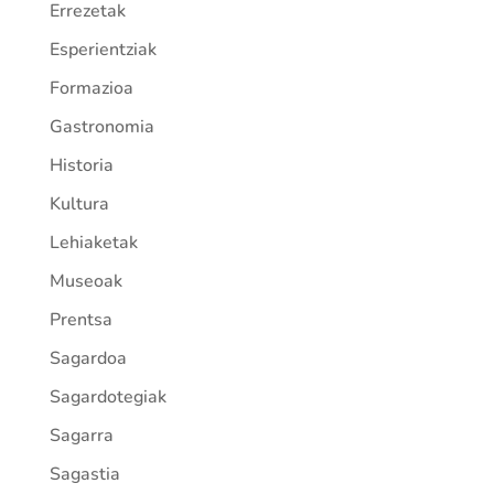
Errezetak
Esperientziak
Formazioa
Gastronomia
Historia
Kultura
Lehiaketak
Museoak
Prentsa
Sagardoa
Sagardotegiak
Sagarra
Sagastia