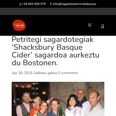
+34 943 550 575
info@sagardoarenlurraldea.eus
Petritegi sagardotegiak
‘Shacksbury Basque
Cider’ sagardoa aurkeztu
du Bostonen.
Api 30, 2015
Sailkatu gabea
0 comments