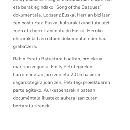
eta berak egindako “Song of the Basques”
dokumentala. Lobsenz Euskal Herrian bizi izan
zen bost urtez. Euskal kulturak txundituta utzi
zuen eta horrek animatu du Euskal Herriko
ohiturak biltzen dituen dokumental eder hau
grabatzera.
Behin Estatu Batuetara bueltan, proiektua
martxan zegoela, Emily Petritegirekin
harremanetan jarri zen eta 2015 hasieran
sagardotegira joan zen, Petritegi proiektuaren
parte egiteko. Aurkezpenarekin batean
documéntala ikusteko aukera izan zuten
bertaratu zirenek.