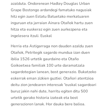
azalduta. Ondorenean Hadley Douglas Urban
Grape Bostongo ardandegi famatuko nagusiak
hitz egin zuen Estatu Batuetako merkatuaren
inguruan eta jarraian Ainara Otañok hartu zuen
hitza eta euskeraz egin zuen aurkezpena eta
ingelesera itzuli. Euskal
Herria eta Astigarraga non dauden azaldu zuen
Otañok, Petritegik sagardo mundua izan duen
ibilia 1526 urtetik gaurdaino eta Otaño
Goikoetxea familiak 100 urte daramatzala
sagardotegian lanean, bost generazio. Bukatzeko
eskerrak eman zizkien guztiei. Otañori atentzioa
deitu zion jendearen interesak “euskal sagardoari
buruz jakin nahi dute, harritu egiten ditu 500
urtetik gorako historia izateak eta bost
generazioren lanak. Hor dauka bere balioa.