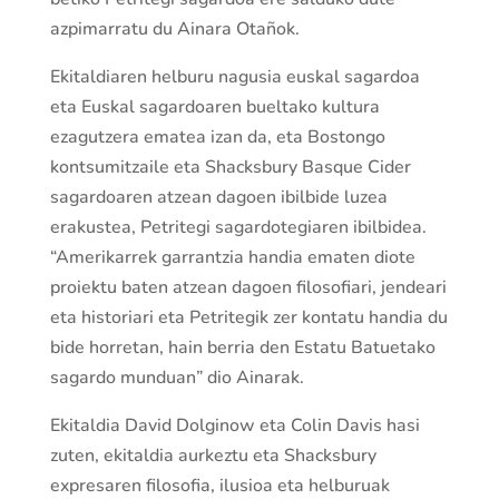
azpimarratu du Ainara Otañok.
Ekitaldiaren helburu nagusia euskal sagardoa
eta Euskal sagardoaren bueltako kultura
ezagutzera ematea izan da, eta Bostongo
kontsumitzaile eta Shacksbury Basque Cider
sagardoaren atzean dagoen ibilbide luzea
erakustea, Petritegi sagardotegiaren ibilbidea.
“Amerikarrek garrantzia handia ematen diote
proiektu baten atzean dagoen filosofiari, jendeari
eta historiari eta Petritegik zer kontatu handia du
bide horretan, hain berria den Estatu Batuetako
sagardo munduan” dio Ainarak.
Ekitaldia David Dolginow eta Colin Davis hasi
zuten, ekitaldia aurkeztu eta Shacksbury
expresaren filosofia, ilusioa eta helburuak