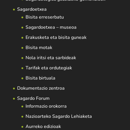
Sagardoetxea
Bisita erreserbatu
Sagardoetxea – museoa
Erakusketa eta bisita guneak
Bisita motak
Nola iritsi eta sarbideak
Tarifak eta ordutegiak
Bisita birtuala
Dokumentazio zentroa
Sagardo Forum
Informazio orokorra
Nazioarteko Sagardo Lehiaketa
Aurreko edizioak