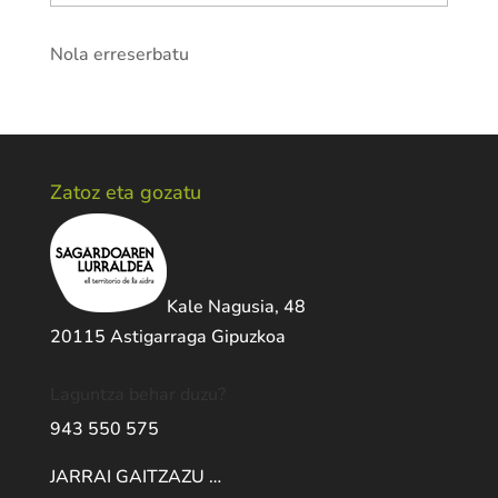
Nola erreserbatu
Zatoz eta gozatu
Kale Nagusia, 48
20115 Astigarraga Gipuzkoa
Laguntza behar duzu?
943 550 575
JARRAI GAITZAZU …