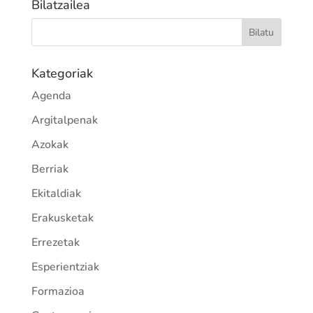
Bilatzailea
Kategoriak
Agenda
Argitalpenak
Azokak
Berriak
Ekitaldiak
Erakusketak
Errezetak
Esperientziak
Formazioa