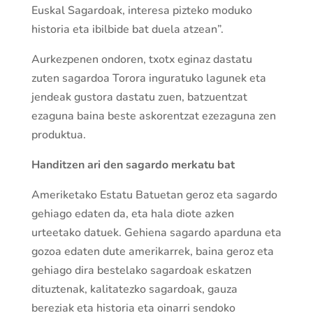
Euskal Sagardoak, interesa pizteko moduko
historia eta ibilbide bat duela atzean”.
Aurkezpenen ondoren, txotx eginaz dastatu
zuten sagardoa Torora inguratuko lagunek eta
jendeak gustora dastatu zuen, batzuentzat
ezaguna baina beste askorentzat ezezaguna zen
produktua.
Handitzen ari den sagardo merkatu bat
Ameriketako Estatu Batuetan geroz eta sagardo
gehiago edaten da, eta hala diote azken
urteetako datuek. Gehiena sagardo aparduna eta
gozoa edaten dute amerikarrek, baina geroz eta
gehiago dira bestelako sagardoak eskatzen
dituztenak, kalitatezko sagardoak, gauza
bereziak eta historia eta oinarri sendoko