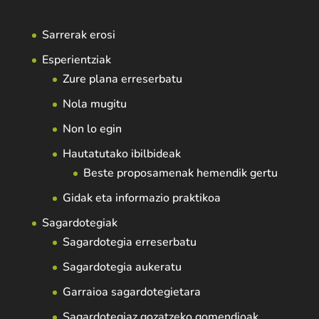
Sarrerak erosi
Esperientziak
Zure plana erreserbatu
Nola mugitu
Non lo egin
Hautatutako ibilbideak
Beste proposamenak hemendik gertu
Gidak eta informazio praktikoa
Sagardotegiak
Sagardotegia erreserbatu
Sagardotegia aukeratu
Garraioa sagardotegietara
Sagardotegiaz gozatzeko gomendioak