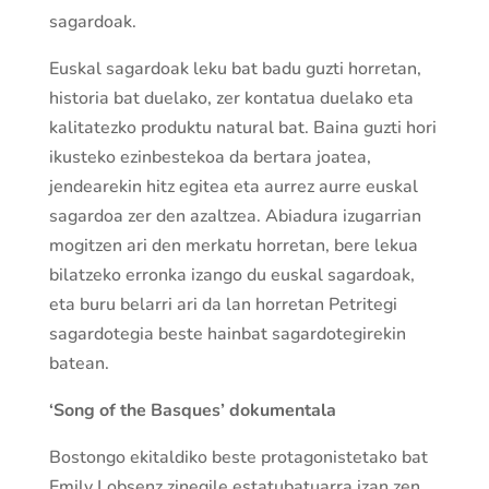
sagardoak.
Euskal sagardoak leku bat badu guzti horretan,
historia bat duelako, zer kontatua duelako eta
kalitatezko produktu natural bat. Baina guzti hori
ikusteko ezinbestekoa da bertara joatea,
jendearekin hitz egitea eta aurrez aurre euskal
sagardoa zer den azaltzea. Abiadura izugarrian
mogitzen ari den merkatu horretan, bere lekua
bilatzeko erronka izango du euskal sagardoak,
eta buru belarri ari da lan horretan Petritegi
sagardotegia beste hainbat sagardotegirekin
batean.
‘Song of the Basques’ dokumentala
Bostongo ekitaldiko beste protagonistetako bat
Emily Lobsenz zinegile estatubatuarra izan zen