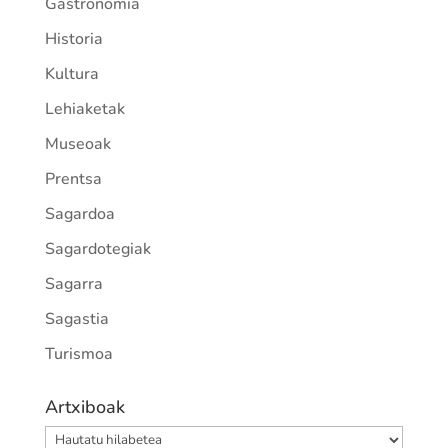
Gastronomia
Historia
Kultura
Lehiaketak
Museoak
Prentsa
Sagardoa
Sagardotegiak
Sagarra
Sagastia
Turismoa
Artxiboak
Artxiboak