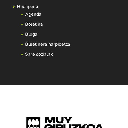
Hedapena
Agenda
Boletina
Bloga
Buletinera harpidetza
Sare sozialak