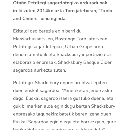
Otaño Petritegi sagardotegiko arduradunak
ireki zuten 2014ko uzta Toro jatetxean, “Txotx
and Cheers” oihu eginda
.
Ekitaldi oso berezia egin berri du
Massachussets-en, Bostongo Toro jatetxean,
Petritegi sagardotegiak, Urban Grape ardo
denda famatuak eta Shacksbury inportazio eta
elaborazio enpresak. Shacksbury Basque Cider
sagardoa aurkeztu zuten,
Petritegik Shacksbury enpresarentzat egiten
duen euskal sagardoa. “Ameriketan jende asko
dago, Euskal sagardo izaera gustuko duena, eta
guk bi marken alde egin dugu bertan Shacksbury
enpresako lagunekin: batetik beren izena duen
Euskal Sagardoa egin diegu eta horrez gain, gure
betiko Petritegi sagardoa ere salduko dute”