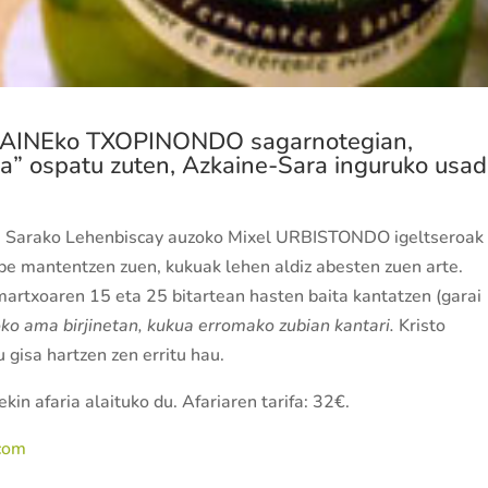
ZKAINEko
TXOPINONDO
sagarnotegian,
la” ospatu zuten, Azkaine-Sara inguruko usad
u, Sarako Lehenbiscay auzoko Mixel URBISTONDO igeltseroak
gabe mantentzen zuen, kukuak lehen aldiz abesten zuen arte.
martxoaren 15 eta 25 bitartean hasten baita kantatzen (garai
ko ama birjinetan, kukua erromako zubian kantari.
Kristo
 gisa hartzen zen erritu hau.
in afaria alaituko du. Afariaren tarifa: 32€.
com