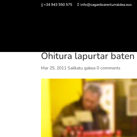
+34 943 550 575
info@sagardoarenlurraldea.eus
Sarrerak 
Ohitura lapurtar baten
Mar 25, 2011
Sailkatu gabea
0 comments