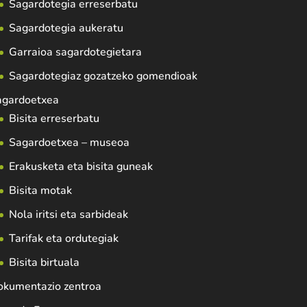
Sagardotegia erreserbatu
Sagardotegia aukeratu
Garraioa sagardotegietara
Sagardotegiaz gozatzeko gomendioak
agardoetxea
Bisita erreserbatu
Sagardoetxea – museoa
Erakusketa eta bisita guneak
Bisita motak
Nola iritsi eta sarbideak
Tarifak eta ordutegiak
Bisita birtuala
okumentazio zentroa