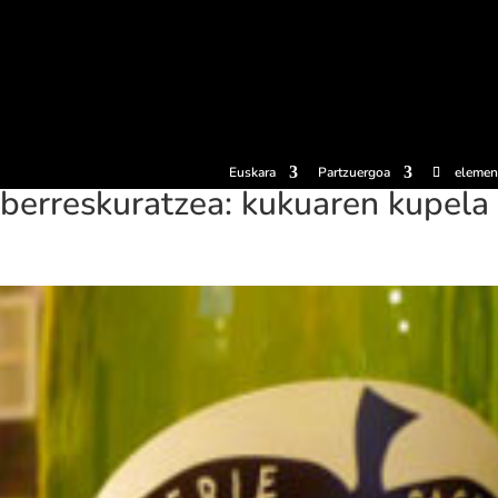
erosi
Esperientziak
Sagardotegiak
Sagardoetxea
Dokumen
Euskara
Partzuergoa
elemen
 berreskuratzea: kukuaren kupela