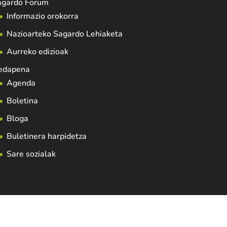
agardo Forum
Informazio orokorra
Nazioarteko Sagardo Lehiaketa
Aurreko edizioak
edapena
Agenda
Boletina
Bloga
Buletinera harpidetza
Sare sozialak