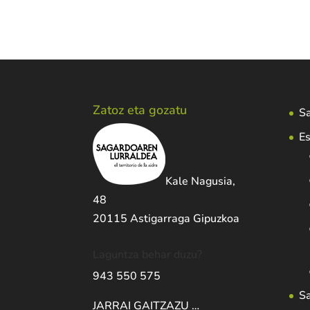
Zatoz eta gozatu
Sa
Es
Kale Nagusia,
48
20115 Astigarraga Gipuzkoa
Laguntza behar duzu?
943 550 575
S
JARRAI GAITZAZU …