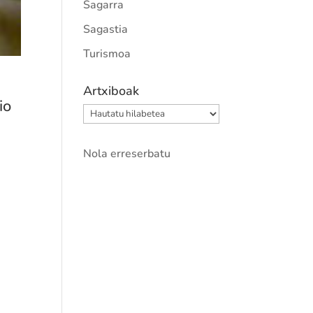
Sagarra
Sagastia
Turismoa
Artxiboak
io
Artxiboak
Nola erreserbatu