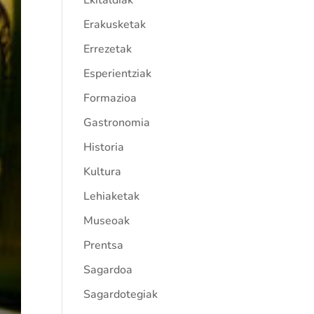
Ekitaldiak
Erakusketak
Errezetak
Esperientziak
Formazioa
Gastronomia
Historia
Kultura
Lehiaketak
Museoak
Prentsa
Sagardoa
Sagardotegiak