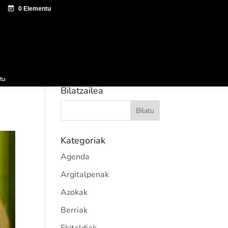
tazio zentroa
Sagardo Forum
Hedapena
tu
Bilatzailea
Kategoriak
Agenda
Argitalpenak
Azokak
Berriak