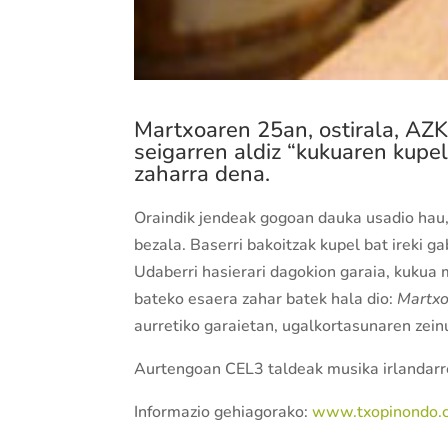
Martxoaren 25an, ostirala, A
seigarren aldiz “kukuaren kupe
zaharra dena.
Oraindik jendeak gogoan dauka usadio ha
bezala. Baserri bakoitzak kupel bat ireki 
Udaberri hasierari dagokion garaia, kukua 
bateko esaera zahar batek hala dio:
Martxo
aurretiko garaietan, ugalkortasunaren zeinu
Aurtengoan CEL3 taldeak musika irlandarrek
Informazio gehiagorako:
www.txopinondo.