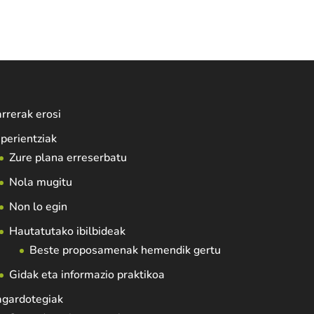
rrerak erosi
perientziak
Zure plana erreserbatu
Nola mugitu
Non lo egin
Hautatutako ibilbideak
Beste proposamenak hemendik gertu
Gidak eta informazio praktikoa
agardotegiak