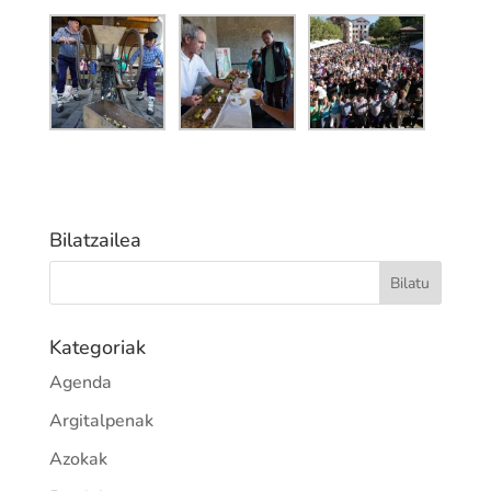
Bilatzailea
Kategoriak
Agenda
Argitalpenak
Azokak