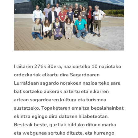
Irailaren 27tik 30era, nazioarteko 10 naziotako
ordezkariak elkartu dira Sagardoaren
Lurraldean sagardo norakoen nazioarteko sare
bat sortzeko aukerak aztertu eta elkarren
artean sagardoaren kultura eta turismoa
sustatzeko. Topaketaren emaitza bezalahainbat
ekintza egingo dira datozen hilabeteotan.
Besteak beste, guztiak bilduko dituen marka
eta webgunea sortuko dituzte, eta hurrengo