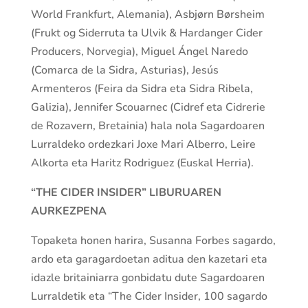
World Frankfurt, Alemania), Asbjørn Børsheim
(Frukt og Siderruta ta Ulvik & Hardanger Cider
Producers, Norvegia), Miguel Ángel Naredo
(Comarca de la Sidra, Asturias), Jesús
Armenteros (Feira da Sidra eta Sidra Ribela,
Galizia), Jennifer Scouarnec (Cidref eta Cidrerie
de Rozavern, Bretainia) hala nola Sagardoaren
Lurraldeko ordezkari Joxe Mari Alberro, Leire
Alkorta eta Haritz Rodriguez (Euskal Herria).
“THE CIDER INSIDER” LIBURUAREN
AURKEZPENA
Topaketa honen harira, Susanna Forbes sagardo,
ardo eta garagardoetan aditua den kazetari eta
idazle britainiarra gonbidatu dute Sagardoaren
Lurraldetik eta “The Cider Insider, 100 sagardo