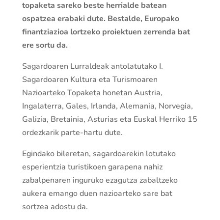
topaketa sareko beste herrialde batean
ospatzea erabaki dute. Bestalde, Europako
finantziazioa lortzeko proiektuen zerrenda bat
ere sortu da.
Sagardoaren Lurraldeak antolatutako I.
Sagardoaren Kultura eta Turismoaren
Nazioarteko Topaketa honetan Austria,
Ingalaterra, Gales, Irlanda, Alemania, Norvegia,
Galizia, Bretainia, Asturias eta Euskal Herriko 15
ordezkarik parte-hartu dute.
Egindako bileretan, sagardoarekin lotutako
esperientzia turistikoen garapena nahiz
zabalpenaren inguruko ezagutza zabaltzeko
aukera emango duen nazioarteko sare bat
sortzea adostu da.