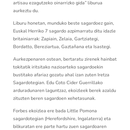
artisau ezagutzeko oinarrizko gida” liburua
aurkeztu du.
Liburu honetan, munduko beste sagardoez gain,
Euskal Herriko 7 sagardo azpimarratu ditu idazle
britainiarrak: Zapiain, Zelaia, Gartziategi,
Bordatto, Bereziartua, Gaztañana eta Isastegi.
Aurkezpenaren ostean, bertaratu zirenek hainbat
tokitatik iritsitako nazioarteko sagardoekin
bustitako afariaz gozatu ahal izan zuten Iretza
Sagardotegian. Edu Coto Cider Guerrillako
arduradunaren laguntzaz, ekoizleek berek azaldu
zituzten beren sagardoen xehetasunak.
Forbes ekoizlea ere bada Little Pomona
sagardotegian (Herefordshire, Ingalaterra) eta
bilkuratan ere parte hartu zuen sagardoaren