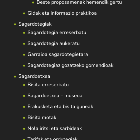
Beste proposamenak hemendik gertu
Gidak eta informazio praktikoa
Sagardotegiak
Sagardotegia erreserbatu
Sagardotegia aukeratu
Garraioa sagardotegietara
Sagardotegiaz gozatzeko gomendioak
Sagardoetxea
Bisita erreserbatu
Sagardoetxea – museoa
Erakusketa eta bisita guneak
Bisita motak
Nola iritsi eta sarbideak
Tarifak eta ordutegiak