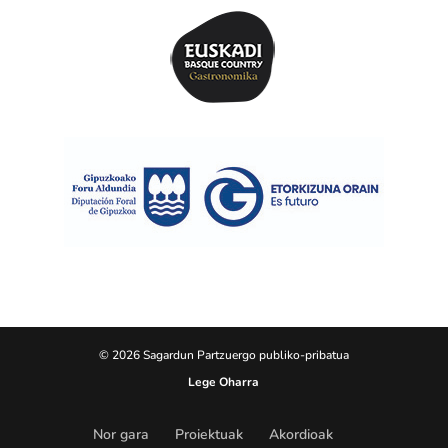
© 2026 Sagardun Partzuergo publiko-pribatua
Lege Oharra
Nor gara
Proiektuak
Akordioak