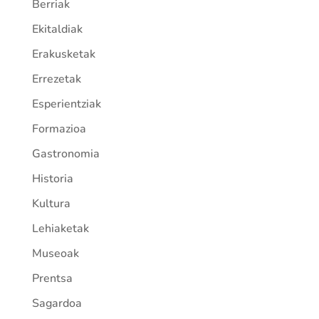
Berriak
Ekitaldiak
Erakusketak
Errezetak
Esperientziak
Formazioa
Gastronomia
Historia
Kultura
Lehiaketak
Museoak
Prentsa
Sagardoa