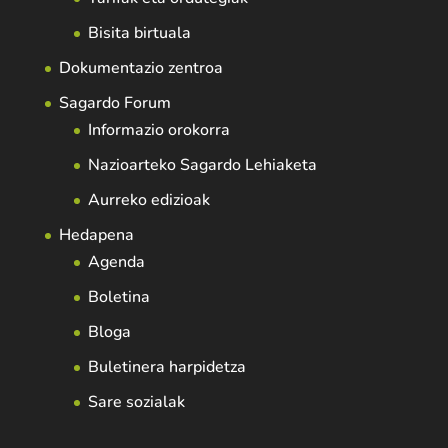
Bisita birtuala
Dokumentazio zentroa
Sagardo Forum
Informazio orokorra
Nazioarteko Sagardo Lehiaketa
Aurreko edizioak
Hedapena
Agenda
Boletina
Bloga
Buletinera harpidetza
Sare sozialak