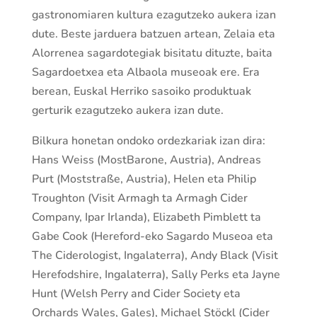
gastronomiaren kultura ezagutzeko aukera izan
dute. Beste jarduera batzuen artean, Zelaia eta
Alorrenea sagardotegiak bisitatu dituzte, baita
Sagardoetxea eta Albaola museoak ere. Era
berean, Euskal Herriko sasoiko produktuak
gerturik ezagutzeko aukera izan dute.
Bilkura honetan ondoko ordezkariak izan dira:
Hans Weiss (MostBarone, Austria), Andreas
Purt (Moststraße, Austria), Helen eta Philip
Troughton (Visit Armagh ta Armagh Cider
Company, Ipar Irlanda), Elizabeth Pimblett ta
Gabe Cook (Hereford-eko Sagardo Museoa eta
The Ciderologist, Ingalaterra), Andy Black (Visit
Herefodshire, Ingalaterra), Sally Perks eta Jayne
Hunt (Welsh Perry and Cider Society eta
Orchards Wales, Gales), Michael Stöckl (Cider