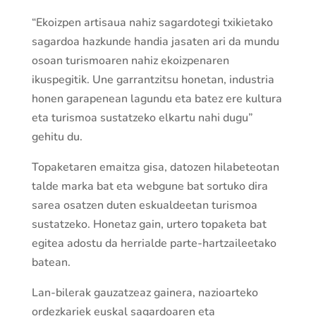
“Ekoizpen artisaua nahiz sagardotegi txikietako
sagardoa hazkunde handia jasaten ari da mundu
osoan turismoaren nahiz ekoizpenaren
ikuspegitik. Une garrantzitsu honetan, industria
honen garapenean lagundu eta batez ere kultura
eta turismoa sustatzeko elkartu nahi dugu”
gehitu du.
Topaketaren emaitza gisa, datozen hilabeteotan
talde marka bat eta webgune bat sortuko dira
sarea osatzen duten eskualdeetan turismoa
sustatzeko. Honetaz gain, urtero topaketa bat
egitea adostu da herrialde parte-hartzaileetako
batean.
Lan-bilerak gauzatzeaz gainera, nazioarteko
ordezkariek euskal sagardoaren eta