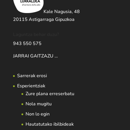
Kale Nagusia, 48
20115 Astigarraga Gipuzkoa
Laguntza behar duzu?
943 550 575
JARRAI GAITZAZU …
Sarrerak erosi
Esperientziak
Zure plana erreserbatu
Nola mugitu
Non lo egin
Hautatutako ibilbideak