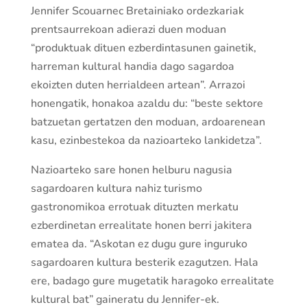
Jennifer Scouarnec Bretainiako ordezkariak
prentsaurrekoan adierazi duen moduan
“produktuak dituen ezberdintasunen gainetik,
harreman kultural handia dago sagardoa
ekoizten duten herrialdeen artean”. Arrazoi
honengatik, honakoa azaldu du: “beste sektore
batzuetan gertatzen den moduan, ardoarenean
kasu, ezinbestekoa da nazioarteko lankidetza”.
Nazioarteko sare honen helburu nagusia
sagardoaren kultura nahiz turismo
gastronomikoa errotuak dituzten merkatu
ezberdinetan errealitate honen berri jakitera
ematea da. “Askotan ez dugu gure inguruko
sagardoaren kultura besterik ezagutzen. Hala
ere, badago gure mugetatik haragoko errealitate
kultural bat” gaineratu du Jennifer-ek.