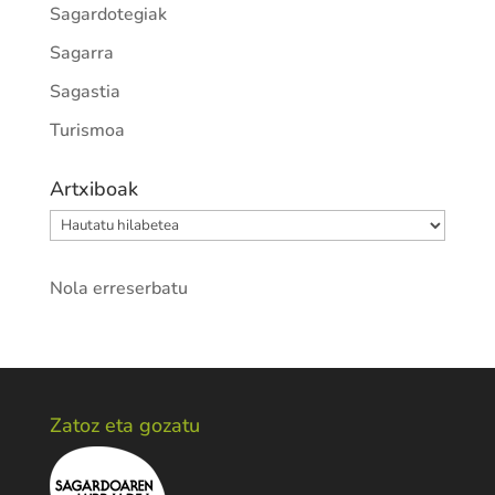
Sagardotegiak
Sagarra
Sagastia
Turismoa
Artxiboak
Artxiboak
Nola erreserbatu
Zatoz eta gozatu