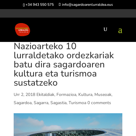
+34 943 550 575
info@sagardoarenlurraldea.eus
Nazioarteko 10
lurraldetako ordezkariak
batu dira sagardoaren
kultura eta turismoa
sustatzeko
Urr 2, 2018
Ekitaldiak
,
Formazioa
,
Kultura
,
Museoak
,
Sagardoa
,
Sagarra
,
Sagastia
,
Turismoa
0 comments