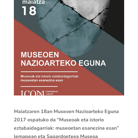
Maiatzaren 18an Museoen Nazioarteko Eguna
2017 ospatuko da “Museoak eta istorio
eztabaidagarriak: museoetan esanezina esan”
lemapean eta Sagardoetxea Museoa