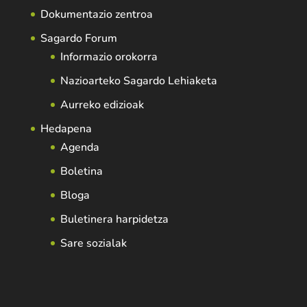
Dokumentazio zentroa
Sagardo Forum
Informazio orokorra
Nazioarteko Sagardo Lehiaketa
Aurreko edizioak
Hedapena
Agenda
Boletina
Bloga
Buletinera harpidetza
Sare sozialak