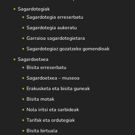
Sagardotegiak
Sagardotegia erreserbatu
Sagardotegia aukeratu
Garraioa sagardotegietara
Sagardotegiaz gozatzeko gomendioak
Sagardoetxea
Bisita erreserbatu
Sagardoetxea – museoa
Erakusketa eta bisita guneak
Bisita motak
Nola iritsi eta sarbideak
Tarifak eta ordutegiak
Bisita birtuala