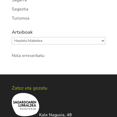
Sagarra
Sagastia
Turismoa
Artxiboak
Artxiboak
Nola erreserbatu
Zatoz eta gozatu
Kale Nagusia, 48