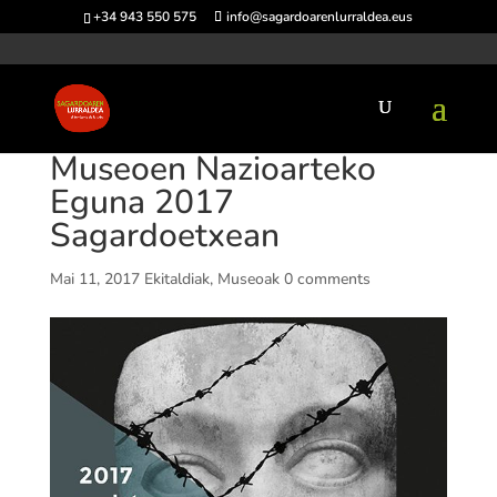
+34 943 550 575
info@sagardoarenlurraldea.eus
Museoen Nazioarteko
Eguna 2017
Sagardoetxean
Mai 11, 2017
Ekitaldiak
,
Museoak
0 comments