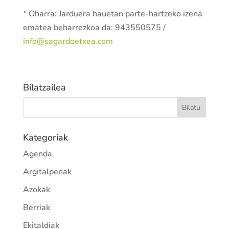
* Oharra: Jarduera hauetan parte-hartzeko izena
ematea beharrezkoa da: 943550575 /
info@sagardoetxea.com
Bilatzailea
Kategoriak
Agenda
Argitalpenak
Azokak
Berriak
Ekitaldiak