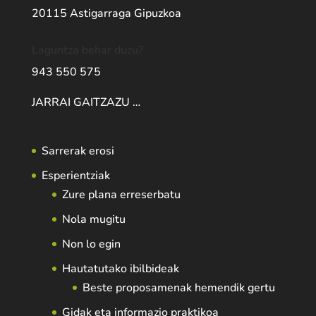
20115 Astigarraga Gipuzkoa
Laguntza behar duzu?
943 550 575
JARRAI GAITZAZU …
Sarrerak erosi
Esperientziak
Zure plana erreserbatu
Nola mugitu
Non lo egin
Hautatutako ibilbideak
Beste proposamenak hemendik gertu
Gidak eta informazio praktikoa