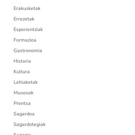
Erakusketak
Errezetak
Esperientziak
Formazioa
Gastronomia
Historia
Kultura
Lehiaketak
Museoak
Prentsa
Sagardoa
Sagardotegiak