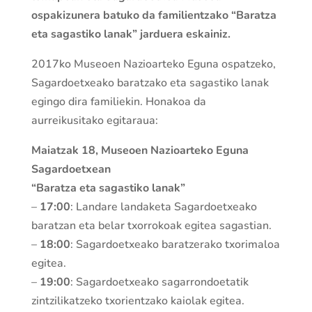
ospakizunera batuko da familientzako “Baratza
eta sagastiko lanak” jarduera eskainiz.
2017ko Museoen Nazioarteko Eguna ospatzeko,
Sagardoetxeako baratzako eta sagastiko lanak
egingo dira familiekin. Honakoa da
aurreikusitako egitaraua:
Maiatzak 18, Museoen Nazioarteko Eguna
Sagardoetxean
“Baratza eta sagastiko lanak”
–
17:00
: Landare landaketa Sagardoetxeako
baratzan eta belar txorrokoak egitea sagastian.
–
18:00
: Sagardoetxeako baratzerako txorimaloa
egitea.
–
19:00
: Sagardoetxeako sagarrondoetatik
zintzilikatzeko txorientzako kaiolak egitea.