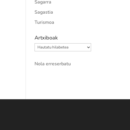
Sagarra
Sagastia
Turismoa
Artxiboak
Artxiboak
Nola erreserbatu