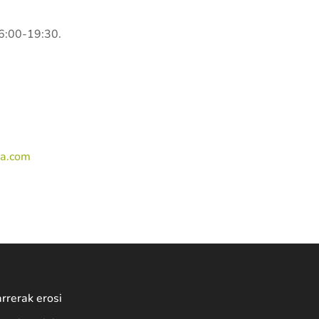
16:00-19:30.
a.com
rrerak erosi