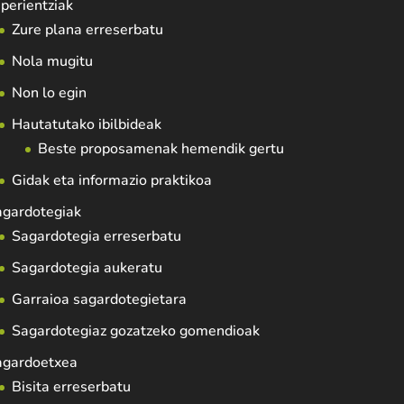
perientziak
Zure plana erreserbatu
Nola mugitu
Non lo egin
Hautatutako ibilbideak
Beste proposamenak hemendik gertu
Gidak eta informazio praktikoa
agardotegiak
Sagardotegia erreserbatu
Sagardotegia aukeratu
Garraioa sagardotegietara
Sagardotegiaz gozatzeko gomendioak
agardoetxea
Bisita erreserbatu