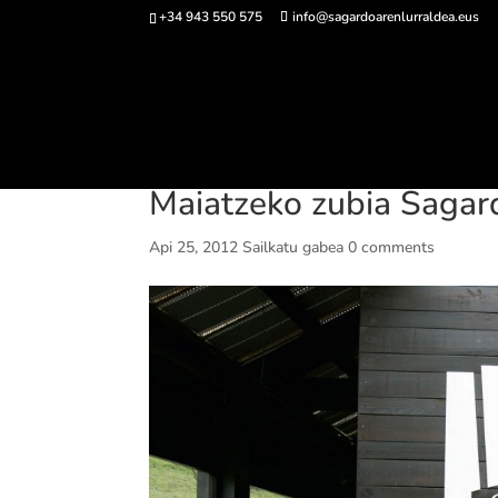
+34 943 550 575
info@sagardoarenlurraldea.eus
Sarrerak 
Maiatzeko zubia Sagar
Api 25, 2012
Sailkatu gabea
0 comments