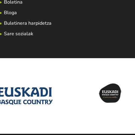
Boletina
Bloga
Buletinera harpidetza
Sare sozialak