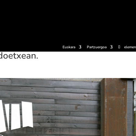
erosi
Esperientziak
Sagardotegiak
Sagardoetxea
Dokumen
Euskara
Partzuergoa
elemen
doetxean.