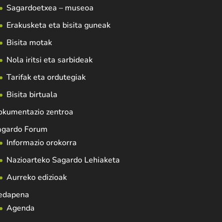
Sagardoetxea – museoa
Erakusketa eta bisita guneak
Bisita motak
Nola iritsi eta sarbideak
Tarifak eta ordutegiak
Bisita birtuala
okumentazio zentroa
agardo Forum
Informazio orokorra
Nazioarteko Sagardo Lehiaketa
Aurreko edizioak
edapena
Agenda