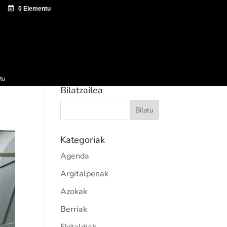
tazio zentroa
Sagardo Forum
Hedapena
tu
Bilatzailea
Kategoriak
Agenda
Argitalpenak
Azokak
Berriak