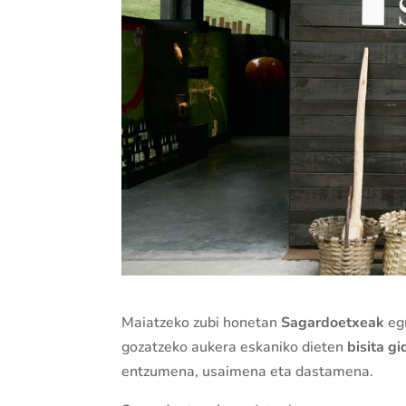
Maiatzeko zubi honetan
Sagardoetxeak
eg
gozatzeko aukera eskaniko dieten
bisita g
entzumena, usaimena eta dastamena.