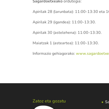
Sagardoetxeako
ordutegia:
Apirilak 28 (larunbata): 11:00-13:30 eta 
Apirilak 29 (igandea): 11:00-13:30.
Apirilak 30 (astelehena): 11:00-13:30.
Maiatzak 1 (asteartea): 11:00-13:30.
Informazio gehiagorako:
www.sagardoetxe
Zatoz eta gozatu
Sa