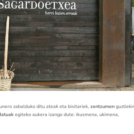
unero zabalduko ditu ateak eta bisitariek,
zentzumen
guztieki
idatuak
egiteko aukera izango dute: ikusmena, ukimena,