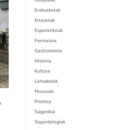
Ekitaldiak
Erakusketak
Errezetak
Esperientziak
Formazioa
Gastronomia
Historia
Kultura
Lehiaketak
Museoak
Prentsa
n
Sagardoa
Sagardotegiak