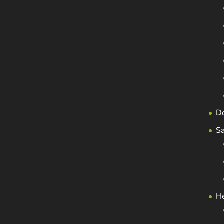
D
S
H