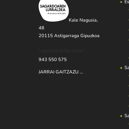
Es
Kale Nagusia,
48
20115 Astigarraga Gipuzkoa
Laguntza behar duzu?
943 550 575
S
JARRAI GAITZAZU …
S